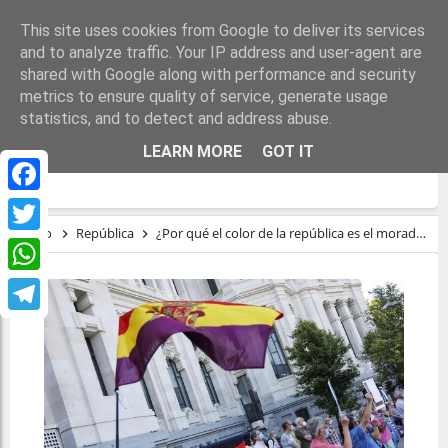
This site uses cookies from Google to deliver its services
and to analyze traffic. Your IP address and user-agent are
shared with Google along with performance and security
metrics to ensure quality of service, generate usage
statistics, and to detect and address abuse.
¿POR QUÉ EL COLOR DE LA REPÚBLICA ES
LEARN MORE
GOT IT
EL MORADO?
Facebook
Inicio
República
¿Por qué el color de la república es el morado?
Twitter
WhatsApp
Telegram