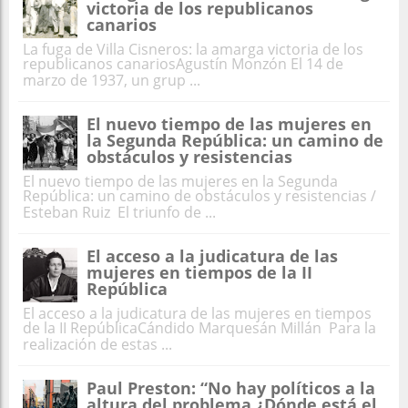
victoria de los republicanos
canarios
La fuga de Villa Cisneros: la amarga victoria de los
republicanos canariosAgustín Monzón El 14 de
marzo de 1937, un grup ...
El nuevo tiempo de las mujeres en
la Segunda República: un camino de
obstáculos y resistencias
El nuevo tiempo de las mujeres en la Segunda
República: un camino de obstáculos y resistencias /
Esteban Ruiz El triunfo de ...
El acceso a la judicatura de las
mujeres en tiempos de la II
República
El acceso a la judicatura de las mujeres en tiempos
de la II RepúblicaCándido Marquesán Millán Para la
realización de estas ...
Paul Preston: “No hay políticos a la
altura del problema ¿Dónde está el