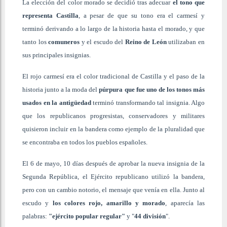
La elección del color morado se decidió tras adecuar
el tono que
representa Castilla
, a pesar de que su tono era el carmesí y
terminó derivando a lo largo de la historia hasta el morado, y que
tanto los
comuneros
y el escudo del
Reino de León
utilizaban en
sus principales insignias.
El rojo carmesí era el color tradicional de Castilla y el paso de la
historia junto a la moda del
púrpura que fue uno de los tonos más
usados en la antigüedad
terminó transformando tal insignia. Algo
que los republicanos progresistas, conservadores y militares
quisieron incluir en la bandera como ejemplo de la pluralidad que
se encontraba en todos los pueblos españoles.
El 6 de mayo, 10 días después de aprobar la nueva insignia de la
Segunda República, el Ejército republicano utilizó la bandera,
pero con un cambio notorio, el mensaje que venía en ella. Junto al
escudo y
los colores rojo, amarillo y morado
, aparecía las
palabras:
"ejército popular regular"
y "
44 división
".