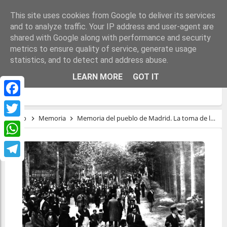
This site uses cookies from Google to deliver its services
and to analyze traffic. Your IP address and user-agent are
shared with Google along with performance and security
metrics to ensure quality of service, generate usage
statistics, and to detect and address abuse.
MEMORIA DEL PUEBLO DE MADRID. LA
LEARN MORE
GOT IT
TOMA DE LA CASA DE CAMPO EN 1931
Facebook
Inicio
Memoria
Memoria del pueblo de Madrid. La toma de la Casa de Campo en 1931
Twitter
WhatsApp
Telegram