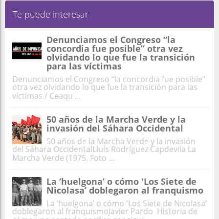
Te puede interesar
Denunciamos el Congreso “la
concordia fue posible” otra vez
olvidando lo que fue la transición
para las víctimas
Denunciamos el Congreso “la concordia fue posible”
otra vez olvidando lo que fue la transición para las
víctimas / Ceaqu ...
50 años de la Marcha Verde y la
invasión del Sáhara Occidental
50 años de la Marcha Verde y la invasión
del Sáhara OccidentalLluís Rodríguez Capdevila La
Marcha Verde (1975. Foto ...
La ‘huelgona’ o cómo 'Los Siete de
Nicolasa’ doblegaron al franquismo
La ‘huelgona’ o cómo 'Los Siete de Nicolasa’
doblegaron al franquismoJavier Pardo Historia de