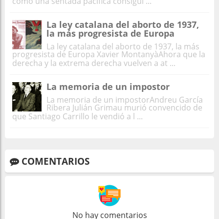
cómo una sentada pacífica consigui ...
La ley catalana del aborto de 1937,
la más progresista de Europa
La ley catalana del aborto de 1937, la más
progresista de Europa Xavier MontanyàAhora que la
derecha y la extrema derecha vuelven a at ...
La memoria de un impostor
La memoria de un impostorAndreu García
Ribera Julián Grimau murió convencido de
que Santiago Carrillo le vendió a l ...
COMENTARIOS
No hay comentarios