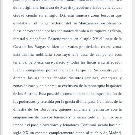
de la originaria fortaleza de Mayrit (precedente árabe de la actual
ciudad creada en el siglo IX), esta inmensa zona boscosa que
quedaba en el margen exterior del río Manzanares posiblemente
fuese aprovechada por los habitantes debido a su riqueza agrícola,
forestal y cinegética. Posteriormente, en el siglo XV, el linaje de la
Casa de los Vargas se hizo con varias propiedades en esa zona.
Esta familia nobiliaria construyó una casa de campo en esos
terrenos, pero esta casa-palacio y todas las fincas a su alrededor
fueron compradas por el monarca Felipe II. Se construyeron
durante las siguientes décadas distintos jardines, estanques y
zonas de caza y ocio para uso exclusivo de la monarquía hispánica
de los Austrias. Esta posesión, consecuencia de la especulación de
los poderosos, y retenida por la gracia divina, pasará a manos de la
dinastía de los Borbones, quienes amplían el perímetro con la
enajenación de nuevos terrenos y tapiarán todo el recinto para
impedir el paso a cazadores y leñadores. Continuó siendo hasta el
siglo XX un espacio completamente ajeno al pueblo de Madrid,