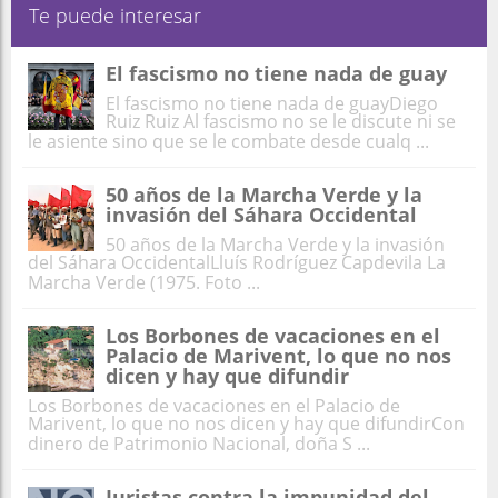
Te puede interesar
El fascismo no tiene nada de guay
El fascismo no tiene nada de guayDiego
Ruiz Ruiz Al fascismo no se le discute ni se
le asiente sino que se le combate desde cualq ...
50 años de la Marcha Verde y la
invasión del Sáhara Occidental
50 años de la Marcha Verde y la invasión
del Sáhara OccidentalLluís Rodríguez Capdevila La
Marcha Verde (1975. Foto ...
Los Borbones de vacaciones en el
Palacio de Marivent, lo que no nos
dicen y hay que difundir
Los Borbones de vacaciones en el Palacio de
Marivent, lo que no nos dicen y hay que difundirCon
dinero de Patrimonio Nacional, doña S ...
Juristas contra la impunidad del