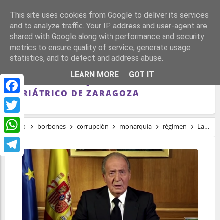
This site uses cookies from Google to deliver its services
and to analyze traffic. Your IP address and user-agent are
shared with Google along with performance and security
metrics to ensure quality of service, generate usage
statistics, and to detect and address abuse.
LA FISCALÍA ENCUENTRA A UN PRESUNTO
LEARN MORE
GOT IT
TESTAFERRO DE JUAN CARLOS I EN UN
GERIÁTRICO DE ZARAGOZA
Facebook
Twitter
Inicio
borbones
corrupción
monarquía
régimen
La Fiscalía encuentra a un presunto testaferro de Juan Carlos I en un geriátrico de Zaragoza
WhatsApp
Telegram