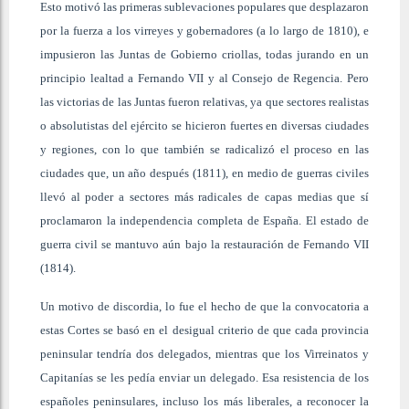
Esto motivó las primeras sublevaciones populares que desplazaron
por la fuerza a los virreyes y gobernadores (a lo largo de 1810), e
impusieron las Juntas de Gobierno criollas, todas jurando en un
principio lealtad a Fernando VII y al Consejo de Regencia. Pero
las victorias de las Juntas fueron relativas, ya que sectores realistas
o absolutistas del ejército se hicieron fuertes en diversas ciudades
y regiones, con lo que también se radicalizó el proceso en las
ciudades que, un año después (1811), en medio de guerras civiles
llevó al poder a sectores más radicales de capas medias que sí
proclamaron la independencia completa de España. El estado de
guerra civil se mantuvo aún bajo la restauración de Fernando VII
(1814).
Un motivo de discordia, lo fue el hecho de que la convocatoria a
estas Cortes se basó en el desigual criterio de que cada provincia
peninsular tendría dos delegados, mientras que los Virreinatos y
Capitanías se les pedía enviar un delegado. Esa resistencia de los
españoles peninsulares, incluso los más liberales, a reconocer la