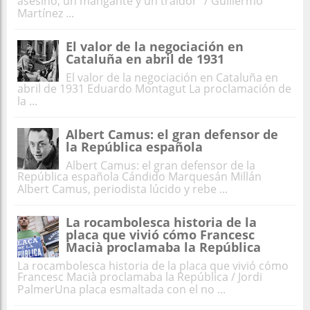
asesino, un mangante y un traidor” / Guillermo
Martínez ...
El valor de la negociación en
Cataluña en abril de 1931
El valor de la negociación en Cataluña en
abril de 1931 Eduardo Montagut La proclamación de
la ...
Albert Camus: el gran defensor de
la República española
Albert Camus: el gran defensor de la
República española Cándido Marquesán Millán
Albert Camus, periodista lúcido y rebe ...
La rocambolesca historia de la
placa que vivió cómo Francesc
Macià proclamaba la República
La rocambolesca historia de la placa que vivió cómo
Francesc Macià proclamaba la República / Jordi
PalmerUna placa esmaltada con el no ...