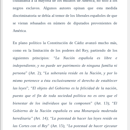
ciudadanía a la mayoría de los mulatos de América, no sólo a los
negros esclavos. Algunos autores opinan que esta medida
discriminatoria se debía al temor de los liberales españoles de que
se vieran rebasados en número de diputados provenientes de
América.
En plano político la Constitución de Cádiz avanzó mucho más,
como en la limitación de los poderes del Rey, partiendo de los
siguientes principios: “
La Nación española es libre e
independiente, y no puede ser patrimonio de ninguna familia ni
persona
” (Art. 2); “
La soberanía reside en la Nación, y por lo
mismo pertenece a ésta exclusivamente el derecho de establecer
las leyes
”; “
El objeto del Gobierno es la felicidad de la nación,
puesto que el fin de toda sociedad política no es otro que el
bienestar de los individuos que la componen
” (Art. 13); “
El
Gobierno de la Nación española es una Monarquía moderada
hereditaria” (Art. 14); “La potestad de hacer las leyes reside en
las Cortes con el Rey
” (Art. 15); “
La potestad de hacer ejecutar