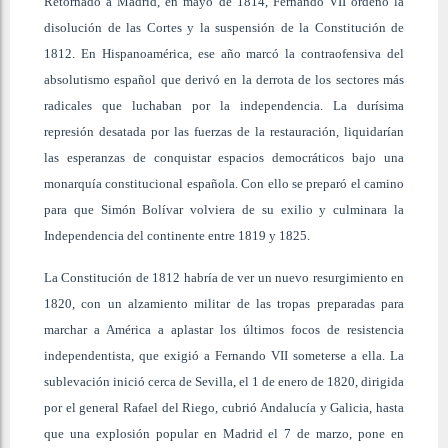
Retornado a Madrid, en mayo de 1814, Fernando VII ordenó la
disolución de las Cortes y la suspensión de la Constitución de
1812. En Hispanoamérica, ese año marcó la contraofensiva del
absolutismo español que derivó en la derrota de los sectores más
radicales que luchaban por la independencia. La durísima
represión desatada por las fuerzas de la restauración, liquidarían
las esperanzas de conquistar espacios democráticos bajo una
monarquía constitucional española. Con ello se preparó el camino
para que Simón Bolívar volviera de su exilio y culminara la
Independencia del continente entre 1819 y 1825.
La Constitución de 1812 habría de ver un nuevo resurgimiento en
1820, con un alzamiento militar de las tropas preparadas para
marchar a América a aplastar los últimos focos de resistencia
independentista, que exigió a Fernando VII someterse a ella. La
sublevación inició cerca de Sevilla, el 1 de enero de 1820, dirigida
por el general Rafael del Riego, cubrió Andalucía y Galicia, hasta
que una explosión popular en Madrid el 7 de marzo, pone en