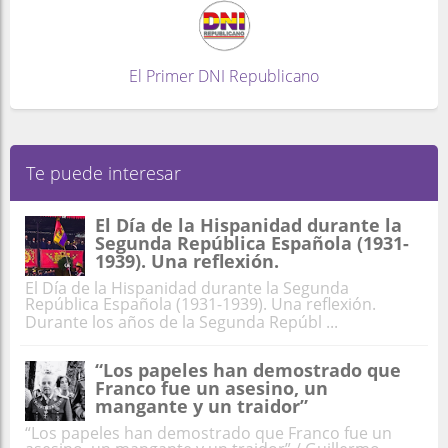
El Primer DNI Republicano
Te puede interesar
El Día de la Hispanidad durante la
Segunda República Española (1931-
1939). Una reflexión.
El Día de la Hispanidad durante la Segunda
República Española (1931-1939). Una reflexión.
Durante los años de la Segunda Repúbl ...
“Los papeles han demostrado que
Franco fue un asesino, un
mangante y un traidor”
“Los papeles han demostrado que Franco fue un