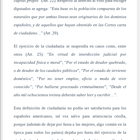
capital propio
” (Art. 22). Respecto al derecho al voto para escoger
diputados se agrega: “
Esta base es la población compuesta de los
naturales que por ambas líneas sean originarios de los dominios
españoles, y de aquellos que hayan obtenido en las Cortes carta
de ciudadano…
” (Art. 29).
El ejercicio de la ciudadanía se suspendía en casos como, entre
otros (Art. 25): “
En virtud de interdicción judicial por
incapacidad física o moral
”; “
Por el estado de deudor quebrado,
o de deudor de los caudales públicos
”; “
Por el estado de sirviente
doméstico
”; “
Por no tener empleo, oficio o modo de vivir
conocido”
; “
Por hallarse procesado criminalmente
”; “
Desde el
año mil ochocientos treinta deberán saber leer y escribir
…”.
Esta definición de ciudadanía no podía ser satisfactoria para los
españoles americanos, tal vez salvo para aristocracia criolla,
porque (además de dejar por fuera a las mujeres, algo común en la
época para todos los países) dejaba por fuera del ejercicio de la