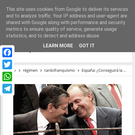
This site uses cookies from Google to deliver its services
and to analyze traffic. Your IP address and user-agent are
shared with Google along with performance and security
metrics to ensure quality of service, generate usage
statistics, and to detect and address abuse.
ESPAÑA: ¿CONSEGUIRÁ LA MASA CRÍTICA
LEARN MORE
GOT IT
EL FINIQUITO DEL RÉGIMEN DEL 78?
Facebook
Inicio
régimen
tardofranquismo
España: ¿Conseguirá la Masa Crítica el finiquito del Régimen del 78?
Twitter
WhatsApp
Telegram