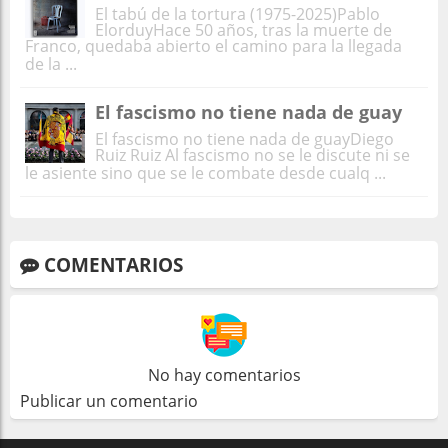
El tabú de la tortura (1975-2025)Pablo
ElorduyHace 50 años, tras la muerte de
Franco, quedaba abierto el camino para la llegada
de la ...
El fascismo no tiene nada de guay
El fascismo no tiene nada de guayDiego
Ruiz Ruiz Al fascismo no se le discute ni se
le asiente sino que se le combate desde cualq ...
COMENTARIOS
No hay comentarios
Publicar un comentario