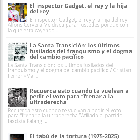
El inspector Gadget, el rey y la hija
del rey
El inspector Gadget, el rey y la hija del rey
Alfons Cervera Me disculparán ustedes porque con
la que está cayendo ...
La Santa Transición: los últimos
fusilados del franquismo y el dogma
del cambio pacífico
La Santa Transición: los últimos fusilados del
franquismo y el dogma del cambio pacífico / Cristian
Ferrer «Mal ...
Recuerda esto cuando te vuelvan a
pedir el voto para “frenar a la
ultraderecha
Recuerda esto cuando te vuelvan a pedir el voto
para “frenar a la ultraderecha ”Afiliado al partido
fascista Falang ...
El tabú de la tortura (1975-2025)