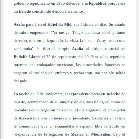
gobierno republicano en 1936 defender a la
República
porque era
un
Estado
constituido democráticamente.
Azaña
pasará en el
Hôtel du Midi
sus últimos 50 días. Su estado
de salud empeoraba. "Ya me ve. Tengo una cosa en el pulmón
derecho, otra en el izquierdo, la vista, la boca... Estoy hecho una
zambomba", le dijo el propio
Azaña
al dirigente socialista
Rodolfo Llopis
el 25 de septiembre del 40. Pese a los repetidos
intentos del embajador mexicano, las autoridades francesas se
negaron al traslado del enfermo y rechazaron una posible salida
del país.
La noche del 3 de noviembre, el expresidente yacía en su lecho de
muerte, acompañado de su mujer y de algunos fieles, así como de
miembros de la legación mexicana. Al día siguiente, el embajador
de
México
le envió un mensaje al presidente
Cárdenas
en el que
le comunicaba que el exmandatario español hbía fallecido en
"dependencia de la legación de
México
en
Montauban
bajo el