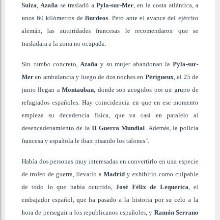
Suiza
,
Azaña
se trasladó a
Pyla-sur-Mer
, en la costa atlántica, a
unos 60 kilómetros de
Burdeos
. Pero ante el avance del ejército
alemán, las autoridades francesas le recomendaron que se
trasladara a la zona no ocupada.
Sin rumbo concreto,
Azaña
y su mujer abandonan la
Pyla-sur-
Mer
en ambulancia y luego de dos noches en
Périgueux
, el 25 de
junio llegan a
Montauban
, donde son acogidos por un grupo de
refugiados españoles. Hay coincidencia en que en ese momento
empieza su decadencia física, que va casi en paralelo al
desencadenamiento de la
II Guerra Mundial
. Además, la policía
francesa y española le iban pisando los talones".
Había dos personas muy interesadas en convertirlo en una especie
de trofeo de guerra, llevarlo a
Madrid
y exhibirlo como culpable
de todo lo que había ocurrido,
José Félix de Lequerica
, el
embajador español, que ha pasado a la historia por su celo a la
hora de perseguir a los republicanos españoles, y
Ramón Serrano