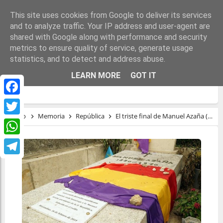
This site uses cookies from Google to deliver its services
and to analyze traffic. Your IP address and user-agent are
shared with Google along with performance and security
metrics to ensure quality of service, generate usage
statistics, and to detect and address abuse.
EL TRISTE FINAL DE MANUEL AZAÑA (Y
LEARN MORE
GOT IT
II)
Facebook
Inicio
Memoria
República
El triste final de Manuel Azaña (y II)
Twitter
WhatsApp
Telegram