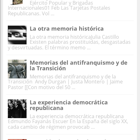
Ejército Popular y Brigadas
Internacionales01 Feb Las Tarjetas Postales
Republicanas. Vol ...
La otra memoria histórica
La otra memoria históricaJulia Castillo
Existen palabras prostituidas, desgastadas
y desvirtuadas. El término memo ...
Memorias del antifranquismo y de
la Transición
Memorias del antifranquismo y de la
Transición Andy Durgan | Justa Montero | Jaime
Pastor [[Con motivo del 50 ...
La experiencia democrática
republicana
La experiencia democrática republicana
Edmundo Fayanás Escuer En la España del siglo XX,
cada cambio de régimen provocab ...