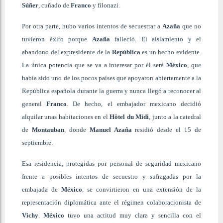
Súñer
, cuñado de
Franco
y filonazi.
Por otra parte, hubo varios intentos de secuestrar a
Azaña
que no
tuvieron éxito porque
Azaña
falleció. El aislamiento y el
abandono del expresidente de la
República
es un hecho evidente.
La única potencia que se va a interesar por él será
México
, que
había sido uno de los pocos países que apoyaron abiertamente a la
República española durante la guerra y nunca llegó a reconocer al
general
Franco
. De hecho, el embajador mexicano decidió
alquilar unas habitaciones en el
Hôtel du Midi
, junto a la catedral
de
Montauban
, donde
Manuel Azaña
residió desde el 15 de
septiembre.
Esa residencia, protegidas por personal de seguridad mexicano
frente a posibles intentos de secuestro y sufragadas por la
embajada de
México
, se convirtieron en una extensión de la
representación diplomática ante el régimen colaboracionista de
Vichy
.
México
tuvo una actitud muy clara y sencilla con el