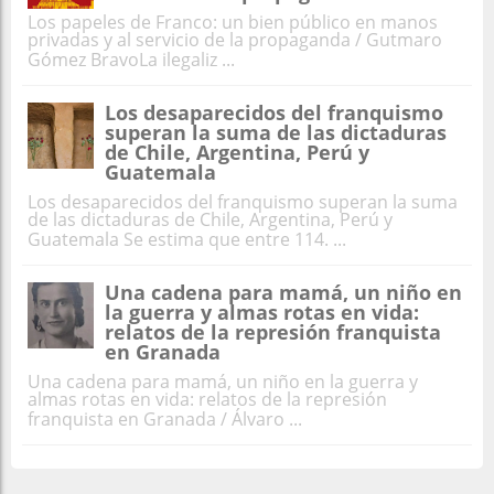
Los papeles de Franco: un bien público en manos
privadas y al servicio de la propaganda / Gutmaro
Gómez BravoLa ilegaliz ...
Los desaparecidos del franquismo
superan la suma de las dictaduras
de Chile, Argentina, Perú y
Guatemala
Los desaparecidos del franquismo superan la suma
de las dictaduras de Chile, Argentina, Perú y
Guatemala Se estima que entre 114. ...
Una cadena para mamá, un niño en
la guerra y almas rotas en vida:
relatos de la represión franquista
en Granada
Una cadena para mamá, un niño en la guerra y
almas rotas en vida: relatos de la represión
franquista en Granada / Álvaro ...