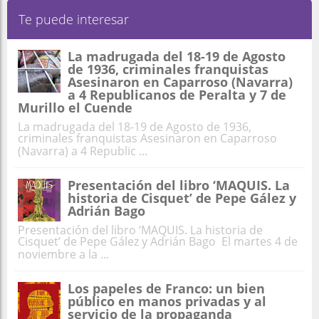
Te puede interesar
La madrugada del 18-19 de Agosto
de 1936, criminales franquistas
Asesinaron en Caparroso (Navarra)
a 4 Republicanos de Peralta y 7 de
Murillo el Cuende
La madrugada del 18-19 de Agosto de 1936,
criminales franquistas Asesinaron en Caparroso
(Navarra) a 4 Republic ...
Presentación del libro ‘MAQUIS. La
historia de Cisquet’ de Pepe Gález y
Adrián Bago
Presentación del libro ‘MAQUIS. La historia de
Cisquet’ de Pepe Gález y Adrián Bago El martes 4 de
noviembre a la ...
Los papeles de Franco: un bien
público en manos privadas y al
servicio de la propaganda