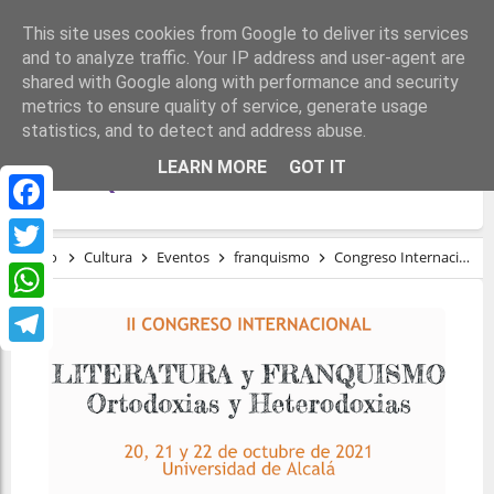
This site uses cookies from Google to deliver its services
and to analyze traffic. Your IP address and user-agent are
shared with Google along with performance and security
metrics to ensure quality of service, generate usage
statistics, and to detect and address abuse.
CONGRESO INTERNACIONAL LITERATURA
LEARN MORE
GOT IT
Y FRANQUISMO
Facebook
Inicio
Cultura
Eventos
franquismo
Congreso Internacional Literatura y Franquismo
Twitter
WhatsApp
Telegram