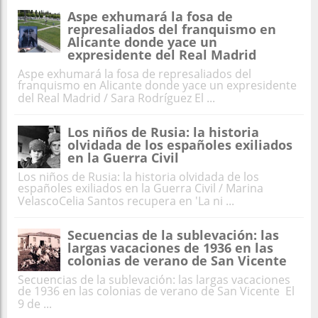
Aspe exhumará la fosa de
represaliados del franquismo en
Alicante donde yace un
expresidente del Real Madrid
Aspe exhumará la fosa de represaliados del
franquismo en Alicante donde yace un expresidente
del Real Madrid / Sara Rodríguez El ...
Los niños de Rusia: la historia
olvidada de los españoles exiliados
en la Guerra Civil
Los niños de Rusia: la historia olvidada de los
españoles exiliados en la Guerra Civil / Marina
VelascoCelia Santos recupera en 'La ni ...
Secuencias de la sublevación: las
largas vacaciones de 1936 en las
colonias de verano de San Vicente
Secuencias de la sublevación: las largas vacaciones
de 1936 en las colonias de verano de San Vicente El
9 de ...