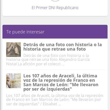
El Primer DNI Republicano
Te puede interesar
Detrás de una foto con historia o la
historia que retrae una foto
Detrás de una foto con historia o la
historia que retrae una foto Alejandro García
Nistal La afición por el colecci ...
Los 107 años de Araceli, la última
voz de la represión de Franco en
San Marcos de León: "Me llevaron
por ser de izquierdas"
Los 107 años de Araceli, la última voz de la represión
de Franco en San Marcos de León: "Me llevaron por
ser de izquierdas" / Elisabet ...