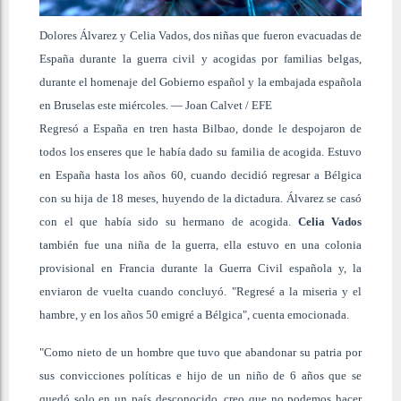
Dolores Álvarez y Celia Vados, dos niñas que fueron evacuadas de
España durante la guerra civil y acogidas por familias belgas,
durante el homenaje del Gobierno español y la embajada española
en Bruselas este miércoles.
—
Joan Calvet
/
EFE
Regresó a España en tren hasta Bilbao, donde le despojaron de
todos los enseres que le había dado su familia de acogida. Estuvo
en España hasta los años 60, cuando decidió regresar a Bélgica
con su hija de 18 meses, huyendo de la dictadura. Álvarez se casó
con el que había sido su hermano de acogida.
Celia Vados
también fue una niña de la guerra, ella estuvo en una colonia
provisional en Francia durante la Guerra Civil española y, la
enviaron de vuelta cuando concluyó. "Regresé a la miseria y el
hambre, y en los años 50 emigré a Bélgica", cuenta emocionada.
"Como nieto de un hombre que tuvo que abandonar su patria por
sus convicciones políticas e hijo de un niño de 6 años que se
quedó solo en un país desconocido, creo que no podemos hacer