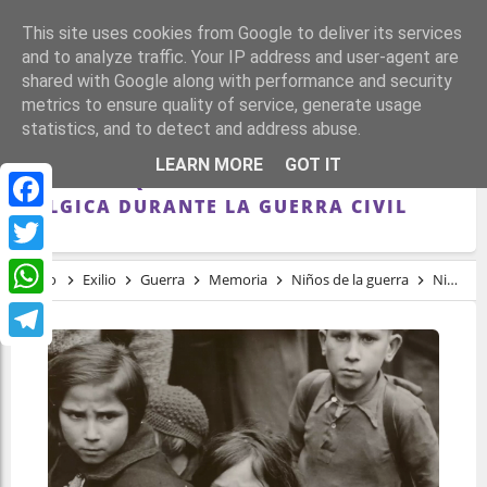
This site uses cookies from Google to deliver its services
and to analyze traffic. Your IP address and user-agent are
shared with Google along with performance and security
metrics to ensure quality of service, generate usage
statistics, and to detect and address abuse.
NIÑOS DE LA GUERRA: LOS 5.000
LEARN MORE
GOT IT
MENORES QUE FUERON EVACUADOS A
BÉLGICA DURANTE LA GUERRA CIVIL
Facebook
Twitter
Inicio
Exilio
Guerra
Memoria
Niños de la guerra
Niños de la guerra: los 5.000 menores que fueron evacuados a Bélgica durante la Guerra Civil
WhatsApp
Telegram