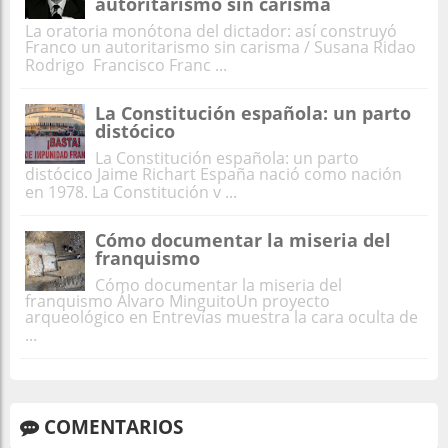
autoritarismo sin carisma
La oratoria monótona del dictador: así construyó
Franco un autoritarismo sin carisma / Susana Ridao
Rodrigo Francisco Franc ...
La Constitución española: un parto
distócico
La Constitución española: un parto
distócico Jaime Richart España nació como nación
en 1978. La Constitución v ...
Cómo documentar la miseria del
franquismo
Cómo documentar la miseria del
franquismo Álvaro MinguitoUn proyecto
arqueológico en Entrevías muestra la cara oculta de
...
COMENTARIOS