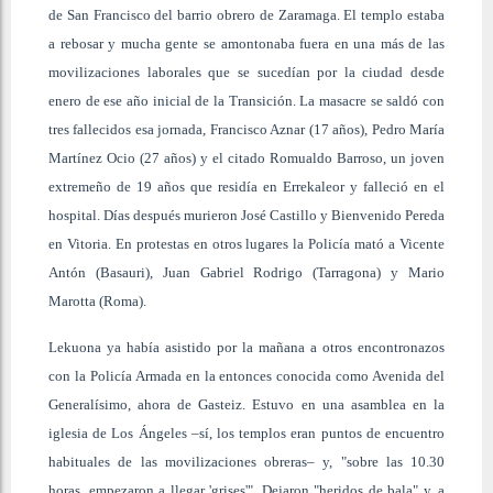
de San Francisco del barrio obrero de Zaramaga. El templo estaba
a rebosar y mucha gente se amontonaba fuera en una más de las
movilizaciones laborales que se sucedían por la ciudad desde
enero de ese año inicial de la Transición. La masacre se saldó con
tres fallecidos esa jornada, Francisco Aznar (17 años), Pedro María
Martínez Ocio (27 años) y el citado Romualdo Barroso, un joven
extremeño de 19 años que residía en Errekaleor y falleció en el
hospital. Días después murieron José Castillo y Bienvenido Pereda
en Vitoria. En protestas en otros lugares la Policía mató a Vicente
Antón (Basauri), Juan Gabriel Rodrigo (Tarragona) y Mario
Marotta (Roma).
Lekuona ya había asistido por la mañana a otros encontronazos
con la Policía Armada en la entonces conocida como Avenida del
Generalísimo, ahora de Gasteiz. Estuvo en una asamblea en la
iglesia de Los Ángeles –sí, los templos eran puntos de encuentro
habituales de las movilizaciones obreras– y, "sobre las 10.30
horas, empezaron a llegar 'grises'". Dejaron "heridos de bala" y, a