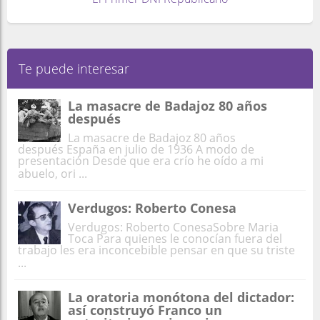
Te puede interesar
La masacre de Badajoz 80 años
después
La masacre de Badajoz 80 años
después España en julio de 1936 A modo de
presentación Desde que era crío he oído a mi
abuelo, ori ...
Verdugos: Roberto Conesa
Verdugos: Roberto ConesaSobre Maria
Toca Para quienes le conocían fuera del
trabajo les era inconcebible pensar en que su triste
...
La oratoria monótona del dictador:
así construyó Franco un