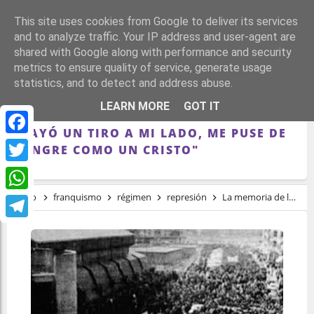
This site uses cookies from Google to deliver its services
and to analyze traffic. Your IP address and user-agent are
shared with Google along with performance and security
metrics to ensure quality of service, generate usage
statistics, and to detect and address abuse.
LA MEMORIA DE LA MASACRE DEL 3 DE
LEARN MORE
GOT IT
MARZO SIGUE VIVA 45 AÑOS DESPUÉS:
"CAYÓ UN TIRO A MI LADO, ME PUSE DE
Facebook
SANGRE COMO UN CRISTO"
Twitter
Inicio
franquismo
régimen
represión
La memoria de la masacre del 3 de marzo sigue viva 45 años después: "Cayó un tiro a mi lado, me puse de sangre como un Cristo"
WhatsApp
Telegram