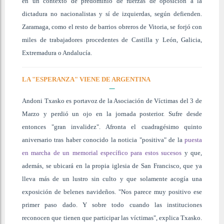
en un contexto de predominio de fuerzas de oposición a la
dictadura no nacionalistas y sí de izquierdas, según defienden.
Zaramaga, como el resto de barrios obreros de Vitoria, se forjó con
miles de trabajadores procedentes de Castilla y León, Galicia,
Extremadura o Andalucía.
LA "ESPERANZA" VIENE DE ARGENTINA
Andoni Txasko es portavoz de la Asociación de Víctimas del 3 de
Marzo y perdió un ojo en la jornada posterior. Sufre desde
entonces "gran invalidez". Afronta el cuadragésimo quinto
aniversario tras haber conocido la noticia "positiva" de la
puesta
en marcha de un memorial específico para estos sucesos
y que,
además, se ubicará en la propia iglesia de San Francisco, que ya
lleva más de un lustro sin culto y que solamente acogía una
exposición de belenes navideños. "Nos parece muy positivo ese
primer paso dado. Y sobre todo cuando las instituciones
reconocen que tienen que participar las víctimas", explica Txasko.