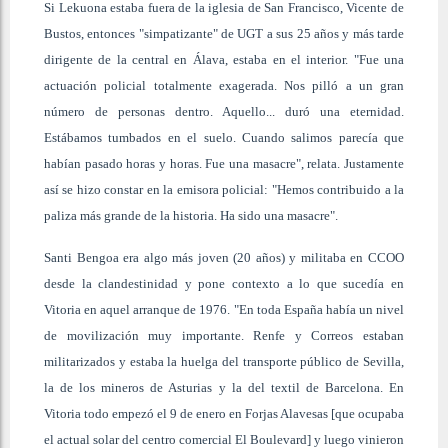
Si Lekuona estaba fuera de la iglesia de San Francisco, Vicente de
Bustos, entonces "simpatizante" de UGT a sus 25 años y más tarde
dirigente de la central en Álava, estaba en el interior. "Fue una
actuación policial totalmente exagerada. Nos pilló a un gran
número de personas dentro. Aquello... duró una eternidad.
Estábamos tumbados en el suelo. Cuando salimos parecía que
habían pasado horas y horas. Fue una masacre", relata. Justamente
así se hizo constar en la emisora policial: "Hemos contribuido a la
paliza más grande de la historia. Ha sido una masacre".
Santi Bengoa era algo más joven (20 años) y militaba en CCOO
desde la clandestinidad y pone contexto a lo que sucedía en
Vitoria en aquel arranque de 1976. "En toda España había un nivel
de movilización muy importante. Renfe y Correos estaban
militarizados y estaba la huelga del transporte público de Sevilla,
la de los mineros de Asturias y la del textil de Barcelona. En
Vitoria todo empezó el 9 de enero en Forjas Alavesas [que ocupaba
el actual solar del centro comercial El Boulevard] y luego vinieron