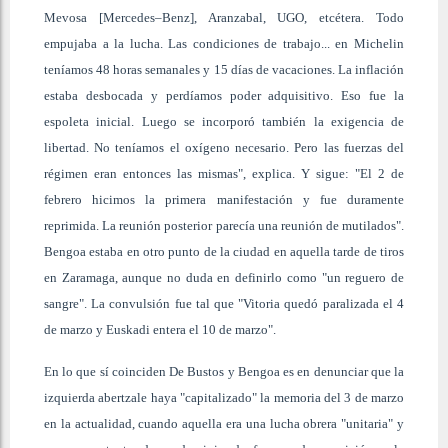
Mevosa [Mercedes–Benz], Aranzabal, UGO, etcétera. Todo
empujaba a la lucha. Las condiciones de trabajo... en Michelin
teníamos 48 horas semanales y 15 días de vacaciones. La inflación
estaba desbocada y perdíamos poder adquisitivo. Eso fue la
espoleta inicial. Luego se incorporó también la exigencia de
libertad. No teníamos el oxígeno necesario. Pero las fuerzas del
régimen eran entonces las mismas", explica. Y sigue: "El 2 de
febrero hicimos la primera manifestación y fue duramente
reprimida. La reunión posterior parecía una reunión de mutilados".
Bengoa estaba en otro punto de la ciudad en aquella tarde de tiros
en Zaramaga, aunque no duda en definirlo como "un reguero de
sangre". La convulsión fue tal que "Vitoria quedó paralizada el 4
de marzo y Euskadi entera el 10 de marzo".
En lo que sí coinciden De Bustos y Bengoa es en denunciar que la
izquierda abertzale haya "capitalizado" la memoria del 3 de marzo
en la actualidad, cuando aquella era una lucha obrera "unitaria" y