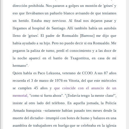
dirección prohibida. Nos pararon a golpes un montón de 'grises' y
eso que llevábamos un pañuelo blanco avisando de que teníamos
un herido. Estaba muy nervioso. Al final nos dejaron pasar y
llegamos al hospital de Santiago. Allí también había un autobús
lleno de 'grises'. El padre de Romualdo [Barroso] me dijo que
había ayudado a su hijo. Pero no puedo decir si era Romualdo. Me
pegaron la paliza de turno, perdí el conocimiento y a las doce de
la noche aparecí en el barrio de Txagorritxu, en casa de mi
hermano".
Quien habla es Paco Lekuona, veterano de CCOO. A sus 87 años
recuerda el 3 de marzo de 1976 en Vitoria, del que este miércoles
se cumplen 45 años y
que coincide con el anuncio de un
memorial
, "como si fuera ahora". "¡Todavía tengo la mente clara!",
insiste al otro lado del teléfono. En aquella jornada, la Policía
Armada franquista –solamente habían pasado tres meses desde la
muerte del dictador– irrumpió con botes de humo y balazos en una
asamblea de trabajadores en huelga que se celebraba en la iglesia