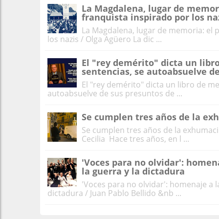
La Magdalena, lugar de memori
franquista inspirado por los na
La Magdalena, lugar de memoria: el 
los nazis / Olga Agüero La dic ...
El "rey demérito" dicta un libr
sentencias, se autoabsuelve de
El "rey demérito" dicta un libro de me
autoabsuelve de sus presuntos de ...
Se cumplen tres años de la ex
Se cumplen tres años de la exhumaci
Cecilia Hace tres años, en l ...
'Voces para no olvidar': homena
la guerra y la dictadura
'Voces para no olvidar': homenaje a la
dictadura / Juan Pablo Bellido &nb ...