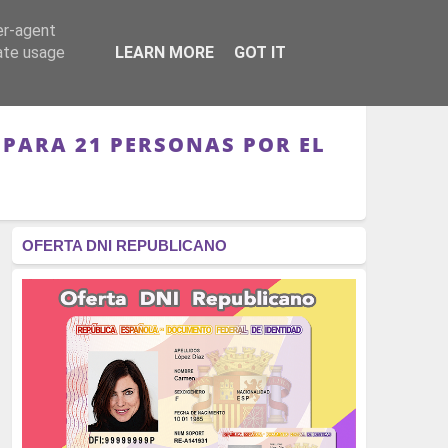
er-agent
RÉGIMEN - MONARQUÍA
CULTURA - LIBROS
rate usage
LEARN MORE
GOT IT
L PARA 21 PERSONAS POR EL
OFERTA DNI REPUBLICANO