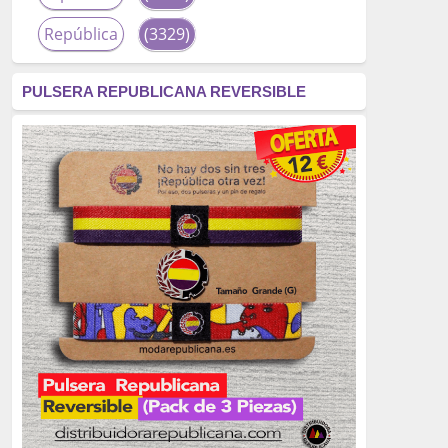
República
(3329)
corrupción
(3266)
PULSERA REPUBLICANA REVERSIBLE
fascismo
(2677)
tardofranquismo
(2320)
Actualidad
(2319)
monarquía
(2253)
borbones
(2176)
Cultura
(2163)
Guerra
(1674)
genocidio
(1234)
mujer
(1070)