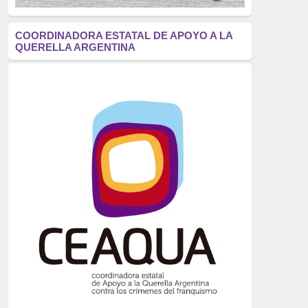
antifascismo
(1006)
COORDINADORA ESTATAL DE APOYO A LA
QUERELLA ARGENTINA
Eventos
(914)
Historia
(752)
Crímenes del franquismo
(721)
dictadura
(699)
Feminismo
(607)
neofranquismo
(567)
Justicia Universal
(527)
Derechos Humanos
(522)
Nacionalcatolicismo
(514)
Exilio
(506)