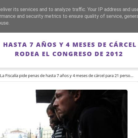
liver its services and to analyze traffic. Your IP address and us
CA
FRANQUISMO
GUERRA DE ESPAÑA
MEMORIA
rmance and security metrics to ensure quality of service, gene
buse.
E HASTA 7 AÑOS Y 4 MESES DE CÁRCE
RODEA EL CONGRESO DE 2012
La Fiscalía pide penas de hasta 7 años y 4 meses de cárcel para 21 personas por el Rodea el Congreso de 2012