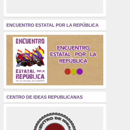
derecho a decidir
(376)
revolución
(312)
América Latina
(305)
ENCUENTRO ESTATAL POR LA REPÚBLICA
Exhumación
(304)
Golpe de Estado
(304)
Brigadas Internacionales
(303)
pensamiento
(294)
Revisionismo
(289)
La Transición
(275)
CENTRO DE IDEAS REPUBLICANAS
presos políticos
(273)
educación pública
(270)