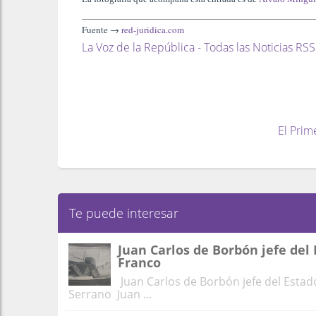
Fuente →
red-juridica.com
La Voz de la República - Todas las Noticias RSS
El Prim
Te puede interesar
Juan Carlos de Borbón jefe del 
Franco
Juan Carlos de Borbón jefe del Estado 
Serrano Juan ...