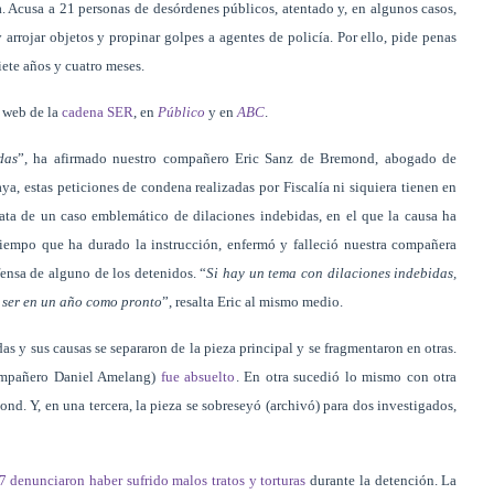
. Acusa a 21 personas de desórdenes públicos, atentado y, en algunos casos,
 arrojar objetos y propinar golpes a agentes de policía. Por ello, pide penas
iete años y cuatro meses.
a web de la
cadena SER
, en
Público
y en
ABC
.
das
”, ha afirmado nuestro compañero Eric Sanz de Bremond, abogado de
a, estas peticiones de condena realizadas por Fiscalía ni siquiera tienen en
trata de un caso emblemático de dilaciones indebidas, en el que la causa ha
 tiempo que ha durado la instrucción, enfermó y falleció nuestra compañera
fensa de alguno de los detenidos. “
Si hay un tema con dilaciones indebidas,
de ser en un año como pronto
”, resalta Eric al mismo medio.
as y sus causas se separaron de la pieza principal y se fragmentaron en otras.
ompañero Daniel Amelang)
fue absuelto
. En otra sucedió lo mismo con otra
. Y, en una tercera, la pieza se sobreseyó (archivó) para dos investigados,
7 denunciaron haber sufrido malos tratos y torturas
durante la detención. La