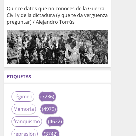
Quince datos que no conoces de la Guerra
Civil y de la dictadura (y que te da vergüenza
preguntar) / Alejandro Torrús
ETIQUETAS
régimen
(7236)
Memoria
(4979)
franquismo
(4622)
represión
(3742)