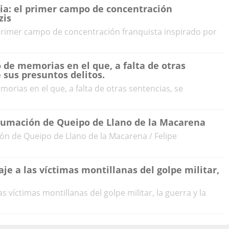
a: el primer campo de concentración
zis
primer campo de concentración franquista inspirado por
o de memorias en el que, a falta de otras
 sus presuntos delitos.
morias en el que, a falta de otras sentencias, se
humación de Queipo de Llano de la Macarena
ón de Queipo de Llano de la Macarena / Felipe
je a las víctimas montillanas del golpe militar,
s víctimas montillanas del golpe militar, la guerra y la