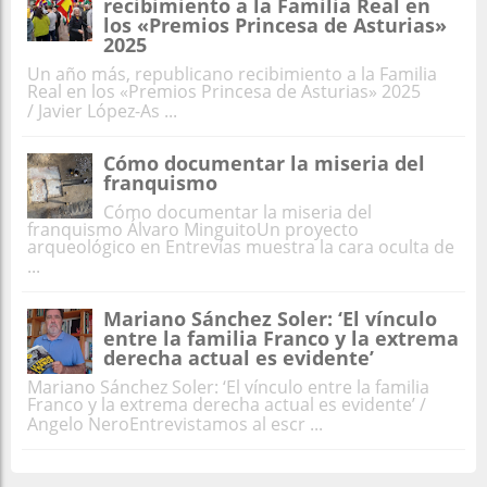
recibimiento a la Familia Real en
los «Premios Princesa de Asturias»
2025
Un año más, republicano recibimiento a la Familia
Real en los «Premios Princesa de Asturias» 2025
/ Javier López-As ...
Cómo documentar la miseria del
franquismo
Cómo documentar la miseria del
franquismo Álvaro MinguitoUn proyecto
arqueológico en Entrevías muestra la cara oculta de
...
Mariano Sánchez Soler: ‘El vínculo
entre la familia Franco y la extrema
derecha actual es evidente’
Mariano Sánchez Soler: ‘El vínculo entre la familia
Franco y la extrema derecha actual es evidente’ /
Angelo NeroEntrevistamos al escr ...