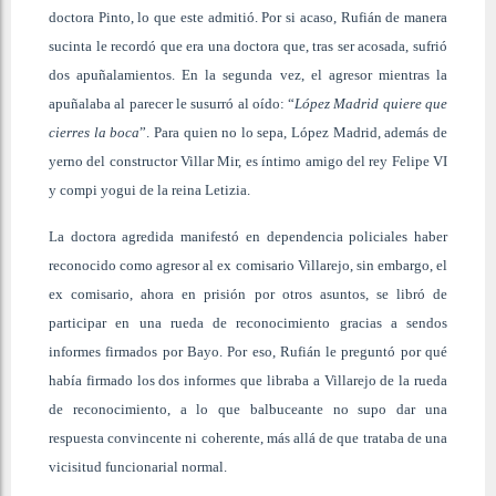
doctora Pinto, lo que este admitió. Por si acaso, Rufián de manera
sucinta le recordó que era una doctora que, tras ser acosada, sufrió
dos apuñalamientos. En la segunda vez, el agresor mientras la
apuñalaba al parecer le susurró al oído: “
López Madrid quiere que
cierres la boca
”. Para quien no lo sepa, López Madrid, además de
yerno del constructor Villar Mir, es íntimo amigo del rey Felipe VI
y compi yogui de la reina Letizia.
La doctora agredida manifestó en dependencia policiales haber
reconocido como agresor al ex comisario Villarejo, sin embargo, el
ex comisario, ahora en prisión por otros asuntos, se libró de
participar en una rueda de reconocimiento gracias a sendos
informes firmados por Bayo. Por eso, Rufián le preguntó por qué
había firmado los dos informes que libraba a Villarejo de la rueda
de reconocimiento, a lo que balbuceante no supo dar una
respuesta convincente ni coherente, más allá de que trataba de una
vicisitud funcionarial normal.