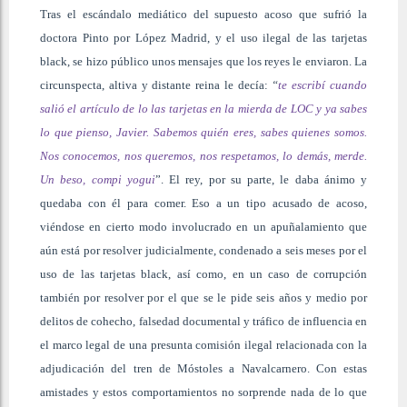
Tras el escándalo mediático del supuesto acoso que sufrió la
doctora Pinto por López Madrid, y el uso ilegal de las tarjetas
black, se hizo público unos mensajes que los reyes le enviaron. La
circunspecta, altiva y distante reina le decía:
“
te escribí cuando
salió el artículo de lo las tarjetas en la mierda de LOC y ya sabes
lo que pienso, Javier. Sabemos quién eres, sabes quienes somos.
Nos conocemos, nos queremos, nos respetamos, lo demás, merde.
Un beso, compi yogui
”. El rey, por su parte, le daba ánimo y
quedaba con él para comer. Eso a un tipo acusado de acoso,
viéndose en cierto modo involucrado en un apuñalamiento que
aún está por resolver judicialmente, condenado a seis meses por el
uso de las tarjetas black, así como, en un caso de corrupción
también por resolver por el que se le pide seis años y medio por
delitos de cohecho, falsedad documental y tráfico de influencia en
el marco legal de una presunta comisión ilegal relacionada con la
adjudicación del tren de Móstoles a Navalcarnero. Con estas
amistades y estos comportamientos no sorprende nada de lo que