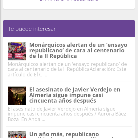
Te puede interesar
Monárquicos alertan de un ‘ensayo
republicano’ de cara al centenario
de la II República
Monárquicos alertan de un ‘ensayo republicano’ de
cara al centenario de la II RepúblicaAclaración: Este
artículo de El C ...
El asesinato de Javier Verdejo en
Almería sigue impune casi
cincuenta años después
El asesinato de Javier Verdejo en Almería sigue
impune casi cincuenta años después / Aurora Báez
Boza En Anda ...
Un año más, republicano