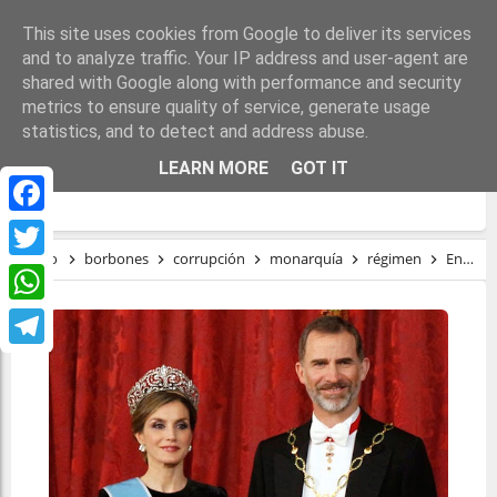
This site uses cookies from Google to deliver its services
and to analyze traffic. Your IP address and user-agent are
shared with Google along with performance and security
metrics to ensure quality of service, generate usage
statistics, and to detect and address abuse.
EN LA MONARQUÍA NO SOLO EL EMÉRITO
LEARN MORE
GOT IT
HUELE MAL
Facebook
Inicio
borbones
corrupción
monarquía
régimen
En la monarquía no solo el emérito huele mal
Twitter
WhatsApp
Telegram