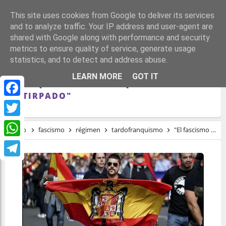
This site uses cookies from Google to deliver its services
and to analyze traffic. Your IP address and user-agent are
shared with Google along with performance and security
metrics to ensure quality of service, generate usage
statistics, and to detect and address abuse.
"EL FASCISMO ES UN CÁNCER EN
LEARN MORE
GOT IT
CUALQUIER SOCIEDAD QUE DEBE SER
EXTIRPADO"
Facebook
Twitter
Inicio
fascismo
régimen
tardofranquismo
"El fascismo es un cáncer en cualquier sociedad que debe ser extirpado"
WhatsApp
Telegram