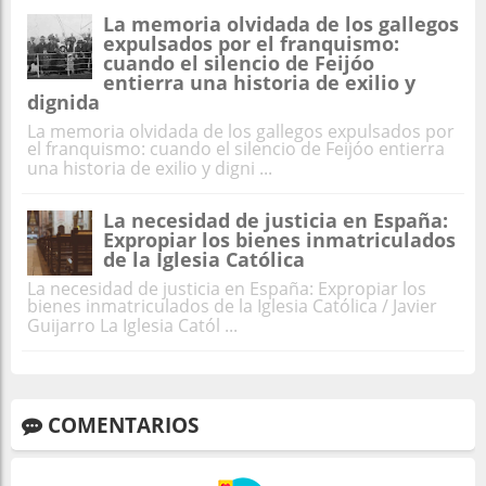
La memoria olvidada de los gallegos
expulsados por el franquismo:
cuando el silencio de Feijóo
entierra una historia de exilio y
dignida
La memoria olvidada de los gallegos expulsados por
el franquismo: cuando el silencio de Feijóo entierra
una historia de exilio y digni ...
La necesidad de justicia en España:
Expropiar los bienes inmatriculados
de la Iglesia Católica
La necesidad de justicia en España: Expropiar los
bienes inmatriculados de la Iglesia Católica / Javier
Guijarro La Iglesia Catól ...
COMENTARIOS