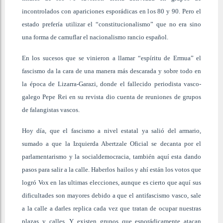
incontrolados con apariciones esporádicas en los 80 y 90. Pero el
estado prefería utilizar el “constitucionalismo” que no era sino
una forma de camuflar el nacionalismo rancio español.
En los sucesos que se vinieron a llamar “espíritu de Ermua” el
fascismo da la cara de una manera más descarada y sobre todo en
la época de Lizarra-Garazi, donde el fallecido periodista vasco-
galego Pepe Rei en su revista dio cuenta de reuniones de grupos
de falangistas vascos.
Hoy día, que el fascismo a nivel estatal ya salió del armario,
sumado a que la Izquierda Abertzale Oficial se decanta por el
parlamentarismo y la socialdemocracia, también aquí esta dando
pasos para salir a la calle. Haberlos hailos y ahí están los votos que
logró Vox en las ultimas elecciones, aunque es cierto que aquí sus
dificultades son mayores debido a que el antifascismo vasco, sale
a la calle a darles replica cada vez que tratan de ocupar nuestras
plazas y calles. Y existen grupos que esporádicamente atacan