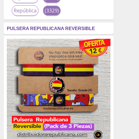
República
(3329)
corrupción
(3266)
PULSERA REPUBLICANA REVERSIBLE
fascismo
(2677)
tardofranquismo
(2320)
Actualidad
(2319)
monarquía
(2253)
borbones
(2176)
Cultura
(2163)
Guerra
(1674)
genocidio
(1234)
mujer
(1070)