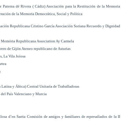
e Paterna dé Rivera ( Cádiz) Asociación para la Restitución de la Memoria
ación de la Memoria Democrática, Social y Política
ción Republicana Cristino García Asociación Soriana Recuerdo y Dignidad
la Memória Republicana Association Ay Carmela
rero de Gijón Ateneo republicano de Asturias
, La Vila Joiosa
rtea
a
Latina y África) Central Unitaria de Traballadoras
del País Valenciano y Murcia
llosa d’en Sarria Comisión de amigos y familiares de represaliados de la II