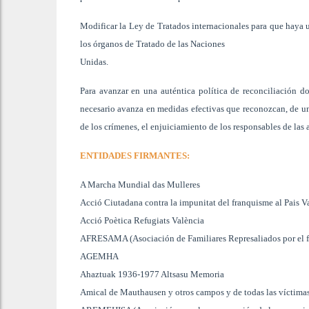
Modificar la Ley de Tratados internacionales para que haya
los órganos de Tratado de las Naciones
Unidas.
Para avanzar en una auténtica política de reconciliación do
necesario avanza en medidas efectivas que reconozcan, de una
de los crímenes, el enjuiciamiento de los responsables de las 
ENTIDADES FIRMANTES:
A Marcha Mundial das Mulleres
Acció Ciutadana contra la impunitat del franquisme al Pais Va
Acció Poètica Refugiats València
AFRESAMA (Asociación de Familiares Represaliados por el f
AGEMHA
Ahaztuak 1936-1977 Altsasu Memoria
Amical de Mauthausen y otros campos y de todas las víctima