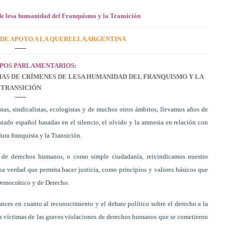
s de lesa humanidad del Franquismo y la Transición
DE APOYO A LA QUERELLA ARGENTINA
UPOS PARLAMENTARIOS:
IMAS DE CRÍMENES DE LESA HUMANIDAD DEL FRANQUISMO Y LA
TRANSICIÓN
as, sindicalistas, ecologistas y de muchos otros ámbitos, llevamos años de
tado español basadas en el silencio, el olvido y la amnesia en relación con
ra franquista y la Transición.
s de derechos humanos, o como simple ciudadanía, reivindicamos nuestro
una verdad que permita hacer justicia, como principios y valores básicos que
Democrático y de Derecho.
ces en cuanto al reconocimiento y el debate político sobre el derecho a la
 las víctimas de las graves violaciones de derechos humanos que se cometieron