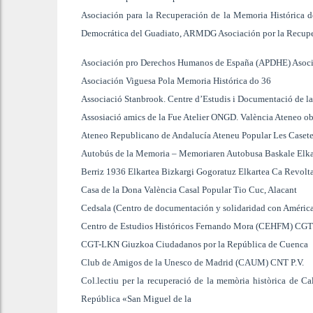
Asociación para la Recuperación de la Memoria Histórica d
Democrática del Guadiato, ARMDG Asociación por la Recuper
Asociación pro Derechos Humanos de España (APDHE) Asocia
Asociación Viguesa Pola Memoria Histórica do 36
Associació Stanbrook. Centre d’Estudis i Documentació de 
Assosiació amics de la Fue Atelier ONGD. València Ateneo ob
Ateneo Republicano de Andalucía Ateneu Popular Les Casetes
Autobús de la Memoria – Memoriaren Autobusa Baskale Elka
Berriz 1936 Elkartea Bizkargi Gogoratuz Elkartea Ca Revolt
Casa de la Dona València Casal Popular Tio Cuc, Alacant
Cedsala (Centro de documentación y solidaridad con América 
Centro de Estudios Históricos Fernando Mora (CEHFM) CGT 
CGT-LKN Giuzkoa Ciudadanos por la República de Cuenca
Club de Amigos de la Unesco de Madrid (CAUM) CNT P.V.
Col.lectiu per la recuperació de la memòria històrica de Ca
República «San Miguel de la