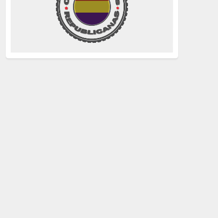
La Izquierda
(260)
justicia
(258)
Holocausto
(239)
Maquis
(237)
capitalismo
(228)
crisis sanitaria
(228)
Catalunya Proces
(227)
Lucha de clases
(211)
comunismo
(208)
bebés robados
(199)
Imperialismo
(189)