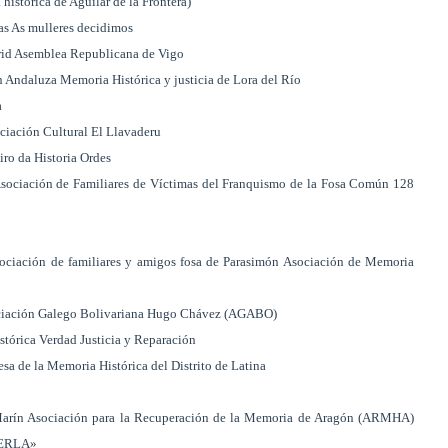
stórica de Aguilar de la Frontera)
s As mulleres decidimos
rid Asemblea Republicana de Vigo
 Andaluza Memoria Histórica y justicia de Lora del Río
a
ciación Cultural El Llavaderu
ro da Historia Ordes
sociación de Familiares de Víctimas del Franquismo de la Fosa Común 128
sociación de familiares y amigos fosa de Parasimón Asociación de Memoria
sociación Galego Bolivariana Hugo Chávez (AGABO)
tórica Verdad Justicia y Reparación
a de la Memoria Histórica del Distrito de Latina
Marín Asociación para la Recuperación de la Memoria de Aragón (ARMHA)
«FERLA»