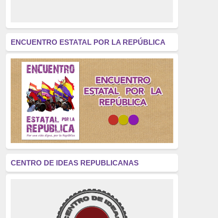
derecho a decidir
(376)
revolución
(312)
América Latina
(305)
ENCUENTRO ESTATAL POR LA REPÚBLICA
Exhumación
(304)
Golpe de Estado
(304)
Brigadas Internacionales
(303)
pensamiento
(294)
Revisionismo
(289)
La Transición
(275)
CENTRO DE IDEAS REPUBLICANAS
presos políticos
(273)
educación pública
(270)