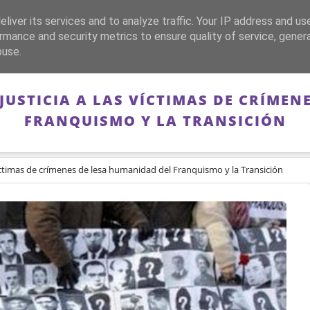
liver its services and to analyze traffic. Your IP address and us
CA
FRANQUISMO
GUERRA DE ESPAÑA
MEMORIA
rmance and security metrics to ensure quality of service, gene
buse.
JUSTICIA A LAS VÍCTIMAS DE CRÍME
FRANQUISMO Y LA TRANSICIÓN
 víctimas de crímenes de lesa humanidad del Franquismo y la Transición