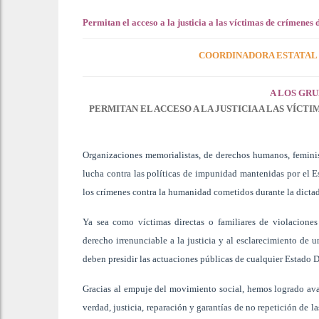
Permitan el acceso a la justicia a las víctimas de crímene
COORDINADORA ESTATAL 
A LOS GR
PERMITAN EL ACCESO A LA JUSTICIA A LAS VÍCT
Organizaciones memorialistas, de derechos humanos, feminist
lucha contra las políticas de impunidad mantenidas por el Es
los crímenes contra la humanidad cometidos durante la dictadu
Ya sea como víctimas directas o familiares de violacione
derecho irrenunciable a la justicia y al esclarecimiento de 
deben presidir las actuaciones públicas de cualquier Estado 
Gracias al empuje del movimiento social, hemos logrado avan
verdad, justicia, reparación y garantías de no repetición de