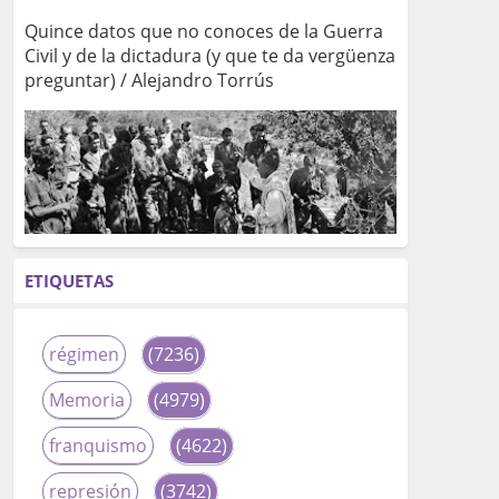
Quince datos que no conoces de la Guerra
Civil y de la dictadura (y que te da vergüenza
preguntar) / Alejandro Torrús
ETIQUETAS
régimen
(7236)
Memoria
(4979)
franquismo
(4622)
represión
(3742)