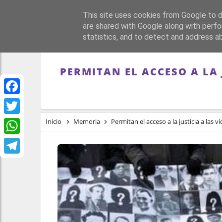
This site uses cookies from Google to de
PORTADA
REPÚBLI
are shared with Google along with perfo
statistics, and to detect and address a
PERMITAN EL ACCESO A LA 
Facebook
Twitter
Inicio
Memoria
Permitan el acceso a la justicia a las
WhatsApp
Telegram