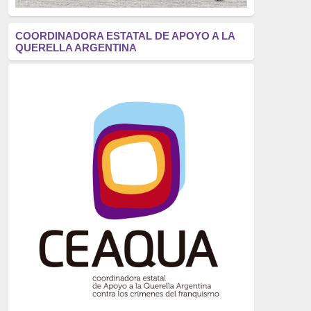
antifascismo
(1006)
COORDINADORA ESTATAL DE APOYO A LA
QUERELLA ARGENTINA
Eventos
(914)
Historia
(752)
Crímenes del franquismo
(721)
dictadura
(699)
Feminismo
(607)
neofranquismo
(567)
Justicia Universal
(527)
Derechos Humanos
(522)
Nacionalcatolicismo
(514)
Exilio
(506)