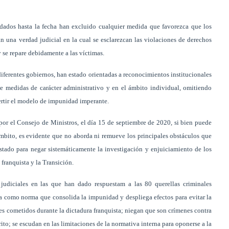
dados hasta la fecha han excluido cualquier medida que favorezca que los
n una verdad judicial en la cual se esclarezcan las violaciones de derechos
se repare debidamente a las víctimas.
diferentes gobiernos, han estado orientadas a reconocimientos institucionales
de medidas de carácter administrativo y en el ámbito individual, omitiendo
ertir el modelo de impunidad imperante.
r el Consejo de Ministros, el día 15 de septiembre de 2020, si bien puede
mbito, es evidente que no aborda ni remueve los principales obstáculos que
tado para negar sistemáticamente la investigación y enjuiciamiento de los
franquista y la Transición.
 judiciales en las que han dado respuestam a las 80 querellas criminales
a como norma que consolida la impunidad y despliega efectos para evitar la
es cometidos durante la dictadura franquista; niegan que son crímenes contra
to; se escudan en las limitaciones de la normativa interna para oponerse a la