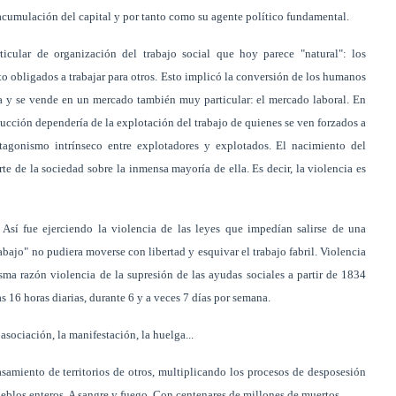
acumulación del capital y por tanto como su agente político fundamental.
icular de organización del trabajo social que hoy parece "natural": los
o obligados a trabajar para otros. Esto implicó la conversión de los humanos
ra y se vende en un mercado también muy particular: el mercado laboral. En
ucción dependería de la explotación del trabajo de quienes se ven forzados a
ntagonismo intrínseco entre explotadores y explotados. El nacimiento del
te de la sociedad sobre la inmensa mayoría de ella. Es decir, la violencia es
Así fue ejerciendo la violencia de las leyes que impedían salirse de una
abajo" no pudiera moverse con libertad y esquivar el trabajo fabril. Violencia
misma razón violencia de la supresión de las ayudas sociales a partir de 1834
as 16 horas diarias, durante 6 y a veces 7 días por semana.
sociación, la manifestación, la huelga...
asamiento de territorios de otros, multiplicando los procesos de desposesión
ueblos enteros. A sangre y fuego. Con centenares de millones de muertos.