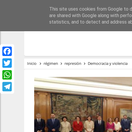
This site uses cookies from Google to de
PORTADA
REPÚBLI
are shared with Google along with perfo
statistics, and to detect and address a
Facebook
Inicio
régimen
represión
Democracia y violencia
Twitter
WhatsApp
Telegram