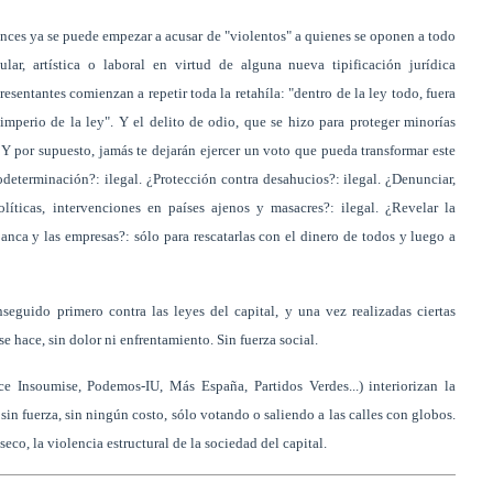
nces ya se puede empezar a acusar de "violentos" a quienes se oponen a todo
lar, artística o laboral en virtud de alguna nueva tipificación jurídica
sentantes comienzan a repetir toda la retahíla: "dentro de la ley todo, fuera
imperio de la ley". Y el delito de odio, que se hizo para proteger minorías
. Y por supuesto, jamás te dejarán ejercer un voto que pueda transformar este
determinación?: ilegal. ¿Protección contra desahucios?: ilegal. ¿Denunciar,
íticas, intervenciones en países ajenos y masacres?: ilegal. ¿Revelar la
Banca y las empresas?: sólo para rescatarlas con el dinero de todos y luego a
eguido primero contra las leyes del capital, y una vez realizadas ciertas
e hace, sin dolor ni enfrentamiento. Sin fuerza social.
nce Insoumise, Podemos-IU, Más España, Partidos Verdes...) interiorizan la
sin fuerza, sin ningún costo, sólo votando o saliendo a las calles con globos.
co, la violencia estructural de la sociedad del capital.