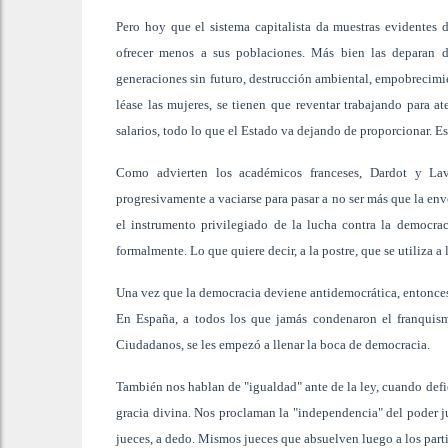
Pero hoy que el sistema capitalista da muestras evidentes 
ofrecer menos a sus poblaciones. Más bien las deparan d
generaciones sin futuro, destrucción ambiental, empobrecimien
léase las mujeres, se tienen que reventar trabajando para a
salarios, todo lo que el Estado va dejando de proporcionar. E
Como advierten los académicos franceses, Dardot y Laval
progresivamente a vaciarse para pasar a no ser más que la env
el instrumento privilegiado de la lucha contra la democra
formalmente. Lo que quiere decir, a la postre, que se utiliza 
Una vez que la democracia deviene antidemocrática, entonces 
En España, a todos los que jamás condenaron el franquism
Ciudadanos, se les empezó a llenar la boca de democracia.
También nos hablan de "igualdad" ante de la ley, cuando defi
gracia divina. Nos proclaman la "independencia" del poder ju
jueces, a dedo. Mismos jueces que absuelven luego a los part