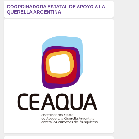
antifascismo
(1006)
COORDINADORA ESTATAL DE APOYO A LA
QUERELLA ARGENTINA
Eventos
(914)
Historia
(752)
Crímenes del franquismo
(721)
dictadura
(699)
Feminismo
(607)
neofranquismo
(567)
Justicia Universal
(527)
Derechos Humanos
(522)
Nacionalcatolicismo
(514)
Exilio
(506)