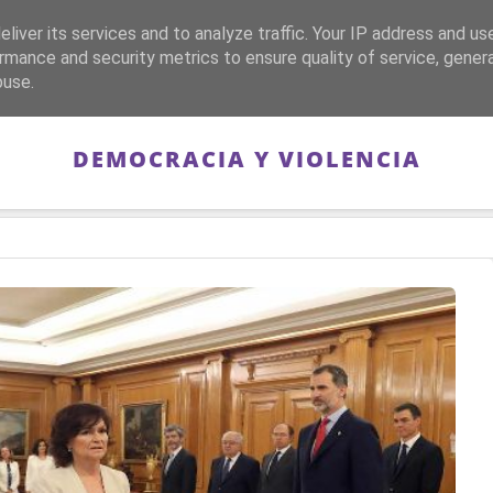
liver its services and to analyze traffic. Your IP address and us
CA
FRANQUISMO
GUERRA DE ESPAÑA
MEMORIA
rmance and security metrics to ensure quality of service, gene
buse.
DEMOCRACIA Y VIOLENCIA