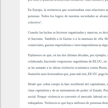
En Europa, la resistencia que ocasionaban esas relaciones a
personas. Todos los logros de nuestras sociedades se alcanz
colectivo".
Cuando las luchas se hicieron organizadas y masivas, es decir
el fascismo. También a la Guerra o a la amenaza de ella. Hiz
comerciales, guerras imperialistas e inter-imperialistas (a alg
Fijémonos en que, en las dos últimas décadas, por ejemplo, 
colaborado, haciendo vergonzoso seguidismo de EE.UU., en e
se ha sumado a la idiota violencia económica contra Rusia, e
Sumisión auto-lesionadora que, para más inri, EE.UU. paga l
Desde que cobra cuerpo la fase neoliberal del capitalismo, s
clase capitalista y de su instrumento de poder: el Estado. Porq
social. Porque violencia es convertir el mercado laboral en
trabajadora. Violencia es que haya millones de personas dese