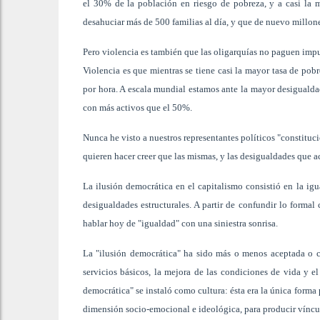
el 30% de la población en riesgo de pobreza, y a casi la m
desahuciar más de 500 familias al día, y que de nuevo millon
Pero violencia es también que las oligarquías no paguen impu
Violencia es que mientras se tiene casi la mayor tasa de pob
por hora. A escala mundial estamos ante la mayor desiguald
con más activos que el 50%.
Nunca he visto a nuestros representantes políticos "constituc
quieren hacer creer que las mismas, y las desigualdades que 
La ilusión democrática en el capitalismo consistió en la ig
desigualdades estructurales. A partir de confundir lo formal 
hablar hoy de "igualdad" con una siniestra sonrisa.
La "ilusión democrática" ha sido más o menos aceptada o 
servicios básicos, la mejora de las condiciones de vida y e
democrática" se instaló como cultura: ésta era la única forma
dimensión socio-emocional e ideológica, para producir vínculo