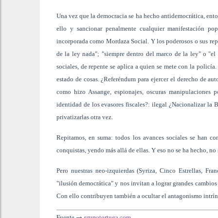
Una vez que la democracia se ha hecho antidemocrática, ento
ello y sancionar penalmente cualquier manifestación popu
incorporada como Mordaza Social. Y los poderosos o sus repre
de la ley nada"; "siempre dentro del marco de la ley" o "el 
sociales, de repente se aplica a quien se mete con la policía
estado de cosas. ¿Referéndum para ejercer el derecho de auto
como hizo Assange, espionajes, oscuras manipulaciones pol
identidad de los evasores fiscales?: ilegal ¿Nacionalizar la 
privatizarlas otra vez.
Repitamos, en suma: todos los avances sociales se han cons
conquistas, yendo más allá de ellas. Y eso no se ha hecho, no s
Pero nuestras neo-izquierdas (Syriza, Cinco Estrellas, Fra
"ilusión democrática" y nos invitan a lograr grandes cambios 
Con ello contribuyen también a ocultar el antagonismo intrínse
Fuente →
grupotortuga.com