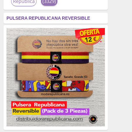
República
(3329)
corrupción
(3266)
PULSERA REPUBLICANA REVERSIBLE
fascismo
(2677)
tardofranquismo
(2320)
Actualidad
(2319)
monarquía
(2253)
borbones
(2176)
Cultura
(2163)
Guerra
(1674)
genocidio
(1234)
mujer
(1070)