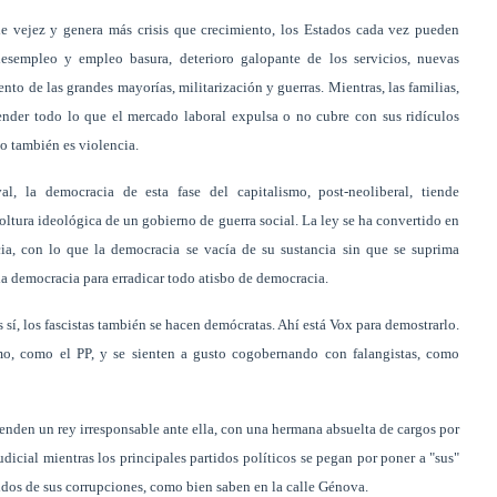
de vejez y genera más crisis que crecimiento, los Estados cada vez pueden
esempleo y empleo basura, deterioro galopante de los servicios, nuevas
to de las grandes mayorías, militarización y guerras. Mientras, las familias,
tender todo lo que el mercado laboral expulsa o no cubre con sus ridículos
so también es violencia.
, la democracia de esta fase del capitalismo, post-neoliberal, tiende
oltura ideológica de un gobierno de guerra social. La ley se ha convertido en
cia, con lo que la democracia se vacía de su sustancia sin que se suprima
a la democracia para erradicar todo atisbo de democracia.
sí, los fascistas también se hacen demócratas. Ahí está Vox para demostrarlo.
o, como el PP, y se sienten a gusto cogobernando con falangistas, como
enden un rey irresponsable ante ella, con una hermana absuelta de cargos por
dicial mientras los principales partidos políticos se pegan por poner a "sus"
idos de sus corrupciones, como bien saben en la calle Génova.