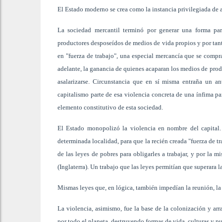
El Estado moderno se crea como la instancia privilegiada de 
La sociedad mercantil terminó por generar una forma part
productores desposeídos de medios de vida propios y por tant
en "fuerza de trabajo", una especial mercancía que se comp
adelante, la ganancia de quienes acaparan los medios de prod
asalarizarse. Circunstancia que en sí misma entraña un a
capitalismo parte de esa violencia concreta de una ínfima par
elemento constitutivo de esta sociedad.
El Estado monopolizó la violencia en nombre del capital. 
determinada localidad, para que la recién creada "fuerza de tr
de las leyes de pobres para obligarles a trabajar, y por la 
(Inglaterra). Un trabajo que las leyes permitían que superara l
Mismas leyes que, en lógica, también impedían la reunión, la a
La violencia, asimismo, fue la base de la colonización y arr
por todo el planeta, destruyendo formas de vida, culturas y p