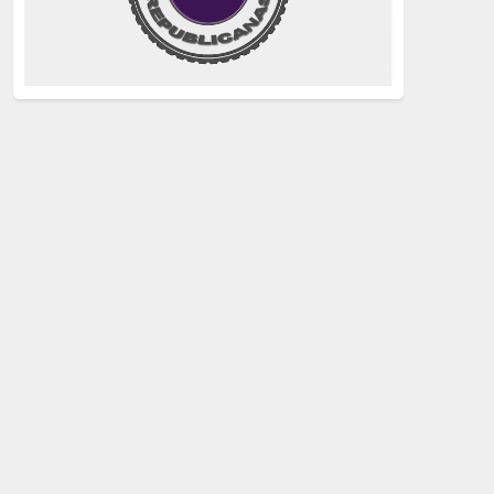
justicia
(258)
Holocausto
(239)
Maquis
(237)
capitalismo
(228)
crisis sanitaria
(228)
Catalunya Proces
(227)
Lucha de clases
(211)
comunismo
(208)
bebés robados
(199)
Imperialismo
(189)
LGTBIQ
(181)