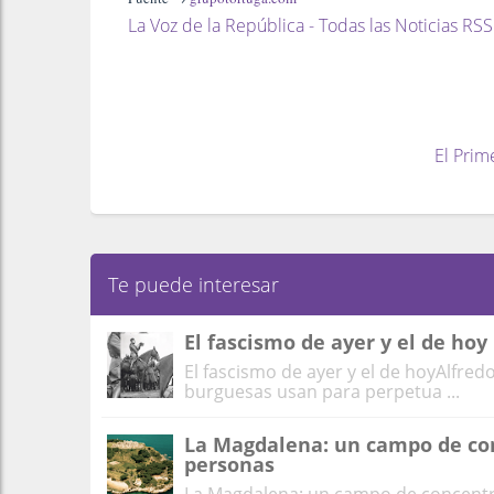
La Voz de la República - Todas las Noticias RSS
El Prim
Te puede interesar
El fascismo de ayer y el de hoy
El fascismo de ayer y el de hoyAlfredo
burguesas usan para perpetua ...
La Magdalena: un campo de con
personas
La Magdalena: un campo de concentra