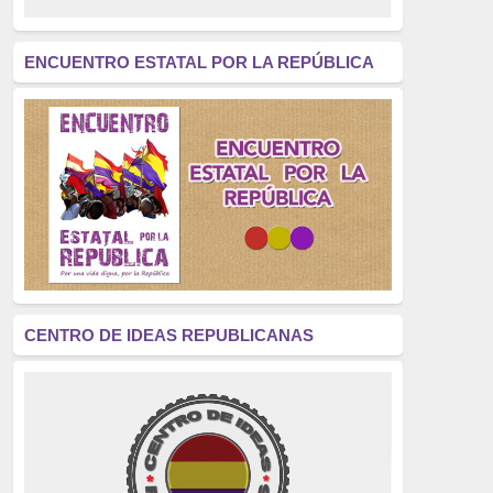
revolución
(312)
América Latina
(305)
ENCUENTRO ESTATAL POR LA REPÚBLICA
Exhumación
(304)
Golpe de Estado
(304)
Brigadas Internacionales
(303)
pensamiento
(294)
Revisionismo
(289)
La Transición
(275)
CENTRO DE IDEAS REPUBLICANAS
presos políticos
(273)
educación pública
(270)
La Izquierda
(260)