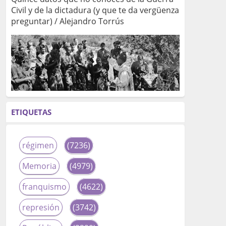
Civil y de la dictadura (y que te da vergüenza
preguntar) / Alejandro Torrús
ETIQUETAS
régimen
(7236)
Memoria
(4979)
franquismo
(4622)
represión
(3742)