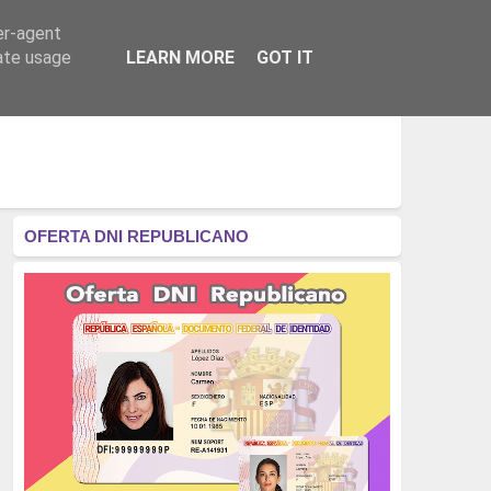
er-agent
RÉGIMEN - MONARQUÍA
CULTURA - LIBROS
rate usage
LEARN MORE
GOT IT
OFERTA DNI REPUBLICANO