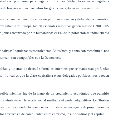
itad con problemas para llegar a fin de mes. Violencia es haber llegado a
es de hogares no puedan cubrir los gastos energéticos imprescindibles.
estos para mantener los servicios públicos y evadan y defrauden a mansalva.
reza infantil de Europa, los 20 españoles más ricos ganen más de 1.700.000$
ad jamás alcanzada por la humanidad: el 1% de la población mundial cuenta
ionalistas" condenar estas violencias. Antes bien, y como con recochineo, nos
acarrean, son compatibles con la Democracia.
ualdad y libertad de decisión formales, mientras que se mantenían profundas
con lo real es que la clase capitalista o sus delegados políticos, nos pueden
creíble mientras fue de la mano de un crecimiento económico que permitió
l movimiento en la escala social mediante el poder adquisitivo. La "ilusión
 posible de entender la democracia. El Estado se encargaba de proporcionar la
s afectivos o de complicidad entre él mismo, los individuos y el capital.