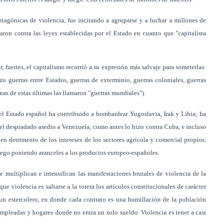
ntagónicas de violencia, fue incitando a agruparse y a luchar a millones de
aron contra las leyes establecidas por el Estado en cuanto que "capitalista
, fuertes, el capitalismo recurrió a su expresión más salvaje para someterlas:
o guerras entre Estados, guerras de exterminio, guerras coloniales, guerras
unas de estas últimas las llamaron "guerras mundiales").
el Estado español ha contribuido a bombardear Yugoslavia, Irak y Libia; ha
l despiadado asedio a Venezuela, como antes lo hizo contra Cuba, e incluso
n detrimento de los intereses de los sectores agrícola y comercial propios.
uego poniendo aranceles a los productos europeo-españoles.
e multiplican e intensifican las manifestaciones brutales de violencia de la
ue violencia es saltarse a la torera los artículos constitucionales de carácter
 un estercolero, en donde cada contrato es una humillación de la población
mpleadas y hogares donde no entra un solo sueldo. Violencia es tener a casi