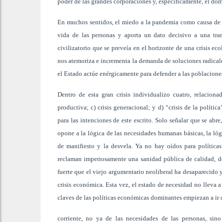
poder de las grandes corporaciones y, específicamente, el do
En muchos sentidos, el miedo a la pandemia como causa de u
vida de las personas y aporta un dato decisivo a una tra
civilizatorio que se preveía en el horizonte de una crisis ec
nos atemoriza e incrementa la demanda de soluciones radicale
el Estado actúe enérgicamente para defender a las poblaciones
Dentro de esta gran crisis individualizo cuatro, relacionad
productiva; c) crisis generacional; y d) “crisis de la políti
para las intenciones de este escrito. Solo señalar que se ab
opone a la lógica de las necesidades humanas básicas, la lóg
de manifiesto y la desvela. Ya no hay oídos para políticas
reclaman imperiosamente una sanidad pública de calidad, des
fuerte que el viejo argumentario neoliberal ha desaparecido 
crisis económica. Esta vez, el estado de necesidad no lleva 
claves de las políticas económicas dominantes empiezan a ir 
corriente, no ya de las necesidades de las personas, sino