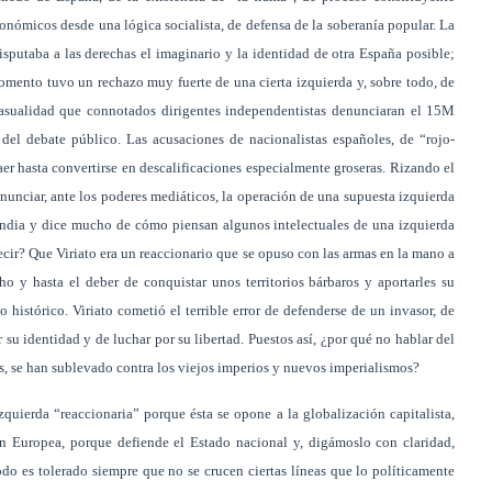
onómicos desde una lógica socialista, de defensa de la soberanía popular. La
isputaba a las derechas el imaginario y la identidad de otra España posible;
mento tuvo un rechazo muy fuerte de una cierta izquierda y, sobre todo, de
 casualidad que connotados dirigentes independentistas denunciaran el 15M
 del debate público. Las acusaciones de nacionalistas españoles, de “rojo-
er hasta convertirse en descalificaciones especialmente groseras. Rizando el
enunciar, ante los poderes mediáticos, la operación de una supuesta izquierda
njundia y dice mucho de cómo piensan algunos intelectuales de una izquierda
ecir? Que Viriato era un reaccionario que se opuso con las armas en la mano a
ho y hasta el deber de conquistar unos territorios bárbaros y aportarles su
so histórico. Viriato cometió el terrible error de defenderse de un invasor, de
 su identidad y de luchar por su libertad. Puestos así, ¿por qué no hablar del
es, se han sublevado contra los viejos imperios y nuevos imperialismos?
izquierda “reaccionaria” porque ésta se opone a la globalización capitalista,
ón Europea, porque defiende el Estado nacional y, digámoslo con claridad,
do es tolerado siempre que no se crucen ciertas líneas que lo políticamente