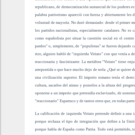
republicano, de democratización sustancial de los poderes ec
palabra patriotismo apareció con fuerza y abiertamente les d
voluntad de mayoría. No duró demasiado: desde el primer mo
los partidos nacionalistas, especialmente catalanes. No es
como españolista por situar la cuestión social en el centro
pardos” o, simplemente, de “populistas” se fueron dejando ca
rizo, alguien habló de “izquierda Viriato” con que venía a d
reaccionaria y fascistizante. La metáfora “Viriato” tiene e
arrepentida o que hace mucho dejo de serla. ¿Qué se quiere d
una civilización superior. El imperio romano tenía el derec
cultura, sacarlos del atraso y ponerlos a la altura del progre
oponerse a un imperio que pretendía esclavizarlo, de sostener
“reaccionario” Espartaco y de tantos otros que, en todas part
La calificación de izquierda Viriato pretende definir a una 
porque rechaza el tipo de integración que define a la Uni
porque habla de España como Patria. Todo está permitido, to