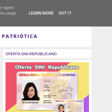
er-agent
RÉGIMEN - MONARQUÍA
CULTURA - LIBROS
rate usage
LEARN MORE
GOT IT
 PATRIÓTICA
OFERTA DNI REPUBLICANO