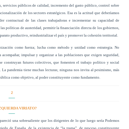
s, servicios públicos de calidad, incremento del gasto público, control sobre
acionalización de los sectores estratégicos. Esa es la actitud que deberíamos
oder contractual de las clases trabajadoras e incrementar su capacidad de
as políticas de austeridad, permitir la financiación directa de los gobiernos,
aparato productivo, reindustrializar el país y promover la cohesión territorial.
anización como fuerza; lucha como método y unidad como estrategia. No
ca acompañar, impulsar y organizar a las poblaciones que exigen seguridad,
e construyan futuros colectivos, que fomenten el trabajo político y social
. La pandemia tiene muchas lecturas; ninguna nos invita al pesimismo, más
República como objetivo, al poder constituyente como fundamento.
2
ZQUIERDA VIRIATO?
pareció una sobresaliente que los dirigentes de lo que luego sería Podemos
iedo de España, de la existencia de “la trama”, de proceso constituyente