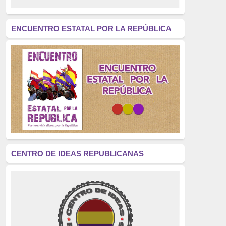
revolución
(312)
América Latina
(305)
ENCUENTRO ESTATAL POR LA REPÚBLICA
Exhumación
(304)
Golpe de Estado
(304)
Brigadas Internacionales
(303)
pensamiento
(294)
Revisionismo
(289)
La Transición
(275)
CENTRO DE IDEAS REPUBLICANAS
presos políticos
(273)
educación pública
(270)
La Izquierda
(260)