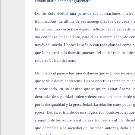
administrarlo e intentar gobernarlo.
Danilo Zolo dedicó una parte de sus aportaciones intelec
iluminadoras. La última de sus monografías fue dedicada pr
los neomaquiavélicos) nos dejaron reflexiones cargadas de ra
dar confianza en el intento, para ellos siempre vano, de co
través del miedo. Hobbes lo señaló con toda claridad como p
que lo expresó más dramáticamente: “el poder es la manife
esfuerzo de huir del terror”.
Del miedo al pánico hay una distancia que se puede recorrer
que se vive desde el presente. Las perspectivas cambian much
y, sobre todo, en un destino que se quiere evitar. Asoma u
demandas de seguridad, orden y derechos que vienen desde un
por la desigualdad y la precariedad. La relación entre poder, g
época. Detrás, el triunfo de una lógica económico-social que 
conjunto de los recursos naturales y humanos y al planificad
que defendían a la sociedad del mercado autorregulado. En 