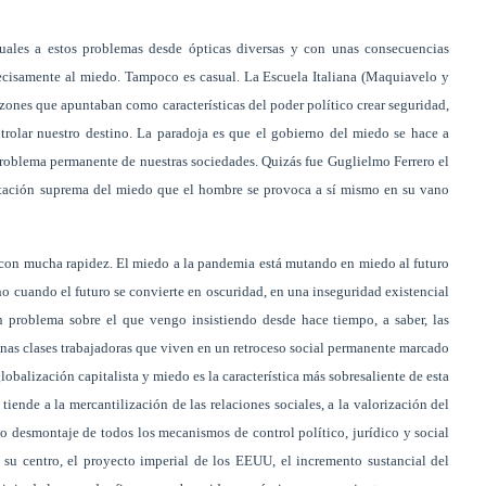
tuales a estos problemas desde ópticas diversas y con unas consecuencias
ecisamente al miedo. Tampoco es casual. La Escuela Italiana (Maquiavelo y
zones que apuntaban como características del poder político crear seguridad,
ntrolar nuestro destino. La paradoja es que el gobierno del miedo se hace a
roblema permanente de nuestras sociedades. Quizás fue Guglielmo Ferrero el
stación suprema del miedo que el hombre se provoca a sí mismo en su vano
 con mucha rapidez. El miedo a la pandemia está mutando en miedo al futuro
o cuando el futuro se convierte en oscuridad, en una inseguridad existencial
n problema sobre el que vengo insistiendo desde hace tiempo, a saber, las
as clases trabajadoras que viven en un retroceso social permanente marcado
lobalización capitalista y miedo es la característica más sobresaliente de esta
tiende a la mercantilización de las relaciones sociales, a la valorización del
o desmontaje de todos los mecanismos de control político, jurídico y social
su centro, el proyecto imperial de los EEUU, el incremento sustancial del