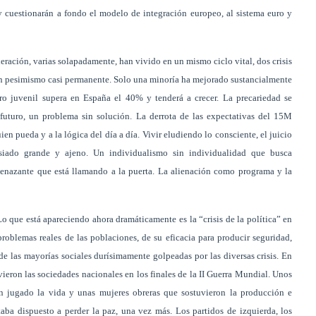
y cuestionarán a fondo el modelo de integración europeo, al sistema euro y
neración, varias solapadamente, han vivido en un mismo ciclo vital, dos crisis
n pesimismo casi permanente. Solo una minoría ha mejorado sustancialmente
ro juvenil supera en España el 40% y tenderá a crecer. La precariedad se
futuro, un problema sin solución. La derrota de las expectativas del 15M
ien pueda y a la lógica del día a día. Vivir eludiendo lo consciente, el juicio
siado grande y ajeno. Un individualismo sin individualidad que busca
menazante que está llamando a la puerta. La alienación como programa y la
 que está apareciendo ahora dramáticamente es la “crisis de la política” en
 problemas reales de las poblaciones, de su eficacia para producir seguridad,
e las mayorías sociales durísimamente golpeadas por las diversas crisis. En
ieron las sociedades nacionales en los finales de la II Guerra Mundial. Unos
ían jugado la vida y unas mujeres obreras que sostuvieron la producción e
aba dispuesto a perder la paz, una vez más. Los partidos de izquierda, los