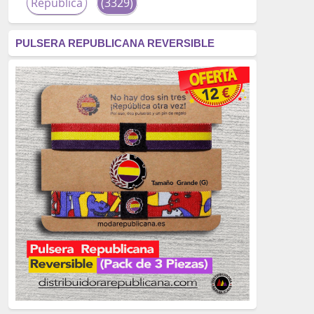
República
(3329)
corrupción
(3266)
PULSERA REPUBLICANA REVERSIBLE
fascismo
(2677)
tardofranquismo
(2320)
Actualidad
(2319)
monarquía
(2253)
borbones
(2176)
Cultura
(2163)
Guerra
(1674)
genocidio
(1234)
mujer
(1070)