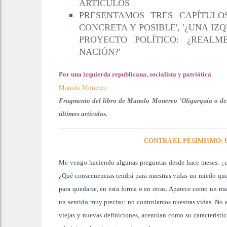
ARTÍCULOS
PRESENTAMOS TRES CAPÍTULOS
CONCRETA Y POSIBLE', '¿UNA IZ
PROYECTO POLÍTICO: ¿REAL
NACIÓN?'
Por una izquierda republicana, socialista y patriótica
Manolo Monereo
Fragmento del libro de Manolo Monereo 'Oligarquía o demo
últimos artículos.
CONTRA EL PESIMISMO: 
Me vengo haciendo algunas preguntas desde hace meses: ¿có
¿Qué consecuencias tendrá para nuestras vidas un miedo que 
para quedarse, en esta forma o en otras. Aparece como un mal
un sentido muy preciso: no controlamos nuestras vidas. No e
viejas y nuevas definiciones, acentúan como su característic