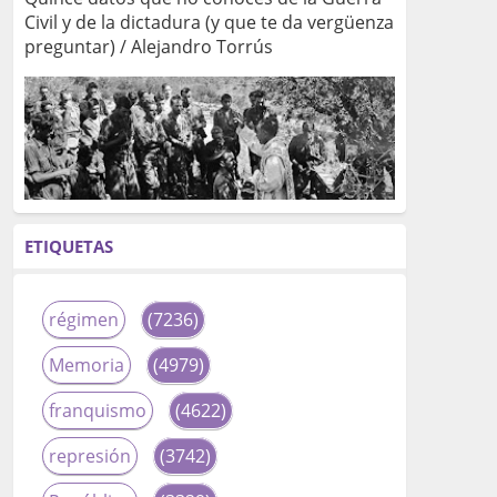
Civil y de la dictadura (y que te da vergüenza
preguntar) / Alejandro Torrús
ETIQUETAS
régimen
(7236)
Memoria
(4979)
franquismo
(4622)
represión
(3742)