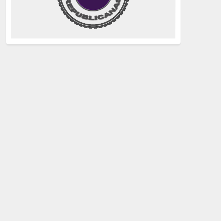
justicia
(258)
Holocausto
(239)
Maquis
(237)
capitalismo
(228)
crisis sanitaria
(228)
Catalunya Proces
(227)
Lucha de clases
(211)
comunismo
(208)
bebés robados
(199)
Imperialismo
(189)
LGTBIQ
(181)