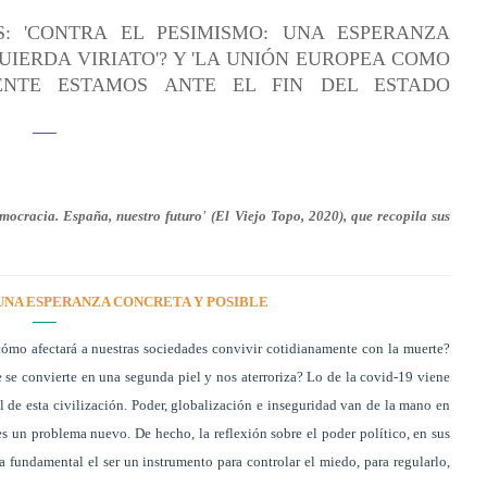
: 'CONTRA EL PESIMISMO: UNA ESPERANZA
QUIERDA VIRIATO'? Y 'LA UNIÓN EUROPEA COMO
MENTE ESTAMOS ANTE EL FIN DEL ESTADO
cracia. España, nuestro futuro' (El Viejo Topo, 2020), que recopila sus
UNA ESPERANZA CONCRETA Y POSIBLE
mo afectará a nuestras sociedades convivir cotidianamente con la muerte?
se convierte en una segunda piel y nos aterroriza? Lo de la covid-19 viene
 de esta civilización. Poder, globalización e inseguridad van de la mano en
s un problema nuevo. De hecho, la reflexión sobre el poder político, en sus
a fundamental el ser un instrumento para controlar el miedo, para regularlo,