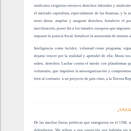
sindicatos exigieron entonces derechos laborales y sindicale
el mercado capitalista, especialmente de las finanzas, y la n
tener ahora: ampliar y asegurar derechos, fortalecer el p
movilización, poner fin a los tratados europeos que imponen l
imponer la justicia fiscal, fortalecer la autonomía de nuestro 
Inteligencia como lucidez; voluntad como programa; org
dejarse vencer por la realidad y aprender de ella. Ahora to
orden, derechos. Luchar contra el miedo con plataformas qu
voluntario, que impulsen la autoorganización y compromiso
bien al contrario: a un proyecto de país claro, a la Tercera 
¿UNA I
De las muchas líneas políticas que emergieron en el 15M, a
defendieron. Me refiero a una oposición que hablaba sin m