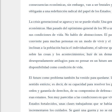
consecuencias económicas, sin embargo, van a ser brutales 
obligarán a una redefinición radical del papel de los Estados.
La crisis generacional se agrava y no se puede eludir. Una ge
económicas. Han pasado del optimismo general de los 90 a u
sus condiciones de vida. No hablo de abstracciones. El pa
convierte para muchas personas en un modo de vivir y el 
inclinan a la población hacia el individualismo, el sálvese qu
sobre las cosas y los acontecimientos; huir de un dema
desesperadamente artilugios para no pensar en un futuro a
disponibilidad como condición de vida.
El futuro como problema también ha venido para quedarse. Lo
sentido estricto; es decir, de su capacidad para resolver los
orden y garantía de derechos, de su compromiso de defensa d
esas estamos. Son muy parecidas a las condiciones en que viv
Estados fortalecidos, unas clases trabajadoras que se hab
incrementaron los cuidados. Se ganó una guerra y no se est