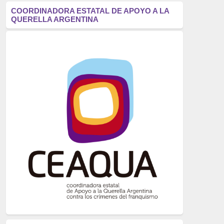
antifascismo
(1006)
COORDINADORA ESTATAL DE APOYO A LA
QUERELLA ARGENTINA
Eventos
(914)
Historia
(752)
Crímenes del franquismo
(721)
dictadura
(699)
Feminismo
(607)
neofranquismo
(567)
Justicia Universal
(527)
Derechos Humanos
(522)
Nacionalcatolicismo
(514)
Exilio
(506)