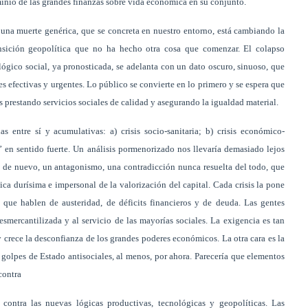
minio de las grandes finanzas sobre vida económica en su conjunto.
na muerte genérica, que se concreta en nuestro entorno, está cambiando la
nsición geopolítica que no ha hecho otra cosa que comenzar. El colapso
ológico social, ya pronosticada, se adelanta con un dato oscuro, sinuoso, que
s efectivas y urgentes. Lo público se convierte en lo primero y se espera que
 prestando servicios sociales de calidad y asegurando la igualdad material.
as entre sí y acumulativas: a) crisis socio-sanitaria; b) crisis económico-
ca” en sentido fuerte. Un análisis pormenorizado nos llevaría demasiado lejos
re, de nuevo, un antagonismo, una contradicción nunca resuelta del todo, que
ica durísima e impersonal de la valorización del capital. Cada crisis la pone
 que hablen de austeridad, de déficits financieros y de deuda. Las gentes
mercantilizada y al servicio de las mayorías sociales. La exigencia es tan
y crece la desconfianza de los grandes poderes económicos. La otra cara es la
a golpes de Estado antisociales, al menos, por ahora. Parecería que elementos
contra
 contra las nuevas lógicas productivas, tecnológicas y geopolíticas. Las