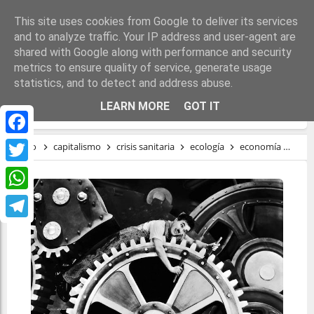
This site uses cookies from Google to deliver its services
and to analyze traffic. Your IP address and user-agent are
shared with Google along with performance and security
metrics to ensure quality of service, generate usage
statistics, and to detect and address abuse.
NEXT GENERATION A LA ESPAÑOLA
LEARN MORE
GOT IT
Facebook
Inicio
capitalismo
crisis sanitaria
ecología
economía
rég
Twitter
WhatsApp
Telegram