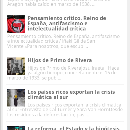
Aragón había caído en marzo de 1938. ...
Pensamiento crítico. Reino de
España, antifascismo e
intelectualidad crítica
Pensamiento crítico. Reino de España, antifascismo
e intelectualidad crítica / Iñaki Gil de San
Vicente «Para nosotros, que escup ...
Hijos de Primo de Rivera
Hijos de Primo de RiveraJosu Iraeta Hace
ya algún tiempo, concretamente el 16 de
marzo de 1933, se pub ...
Los países ricos exportan la crisis
climática al sur
Los países ricos exportan la crisis climática
al surEntrevista de Cal Turner y Sara Van HornDesde
los residuos a la deforestación, pas ...
La reforma, el Estado y la hipótesis