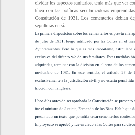
olvidar los aspectos sanitarios, tenía más que ver co
línea con las políticas secularizadoras emprendid
Constitución de 1931. Los cementerios debían dej
sepulturas en sí.
La primera disposición sobre los cementerios es previa a la 
de julio de 1931, luego ratificado por las Cortes en el mes
Ayuntamientos. Pero lo que es más importante, estipulaba qu
exclusiva del difunto y/o de sus familiares. Estas medidas h
adquiridas, terminar con la división en el seno de los cement
noviembre de 1931. En este sentido, el artículo 27 de l
exclusivamente a la jurisdicción civil, y no estaría permitida
fricción con la Iglesia.
Unos días antes de ser aprobada la Constitución se presentó
fue el ministro de Justicia, Fernando de los Ríos. Había que de
presentado un texto que permitía crear cementerios confesion
El proyecto se aprobó y fue enviado a las Cortes para su disc