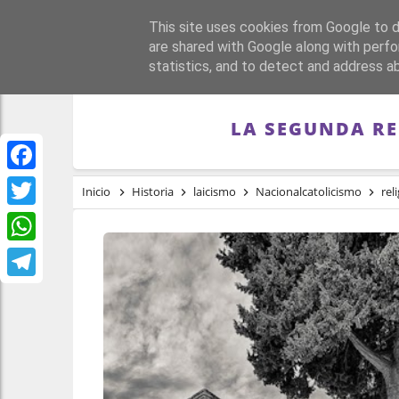
This site uses cookies from Google to de
PORTADA
REPÚBLI
are shared with Google along with perfo
statistics, and to detect and address a
LA SEGUNDA RE
Facebook
Inicio
Historia
laicismo
Nacionalcatolicismo
rel
Twitter
WhatsApp
Telegram