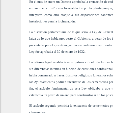
En el mes de enero un Decreto aprobaba la cremación de cadá
entrando en colisión con lo establecido por la Iglesia porque,
interpretó como otro ataque a sus disposiciones canónica
instalaciones para la incineración.
La discusión parlamentaria de la que sería la Ley de Cemente
laica de lo que había propuesto el Gobierno, a pesar de los 
presentado por el ejecutivo, ya que entendieron muy pronto 
Ley fue aprobada el 30 de enero de 1932.
La reforma legal establecía en su primer artículo de forma c
sin diferencias internas en función de cuestiones confesiona
había comenzado a hacer. Los ritos religiosos funerarios sol
los Ayuntamientos podrían incautarse de los cementerios pa
fin, el artículo fundamental de esta Ley obligaba a que 
establecía un plazo de un año para construirlos si no los pose
El artículo segundo permitía la existencia de cementerios pr
clausurados.