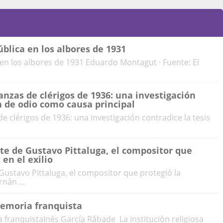
blica en los albores de 1931
en los albores de 1931 Eduardo Montagut · Fuente: El
anzas de clérigos de 1936: una investigación
n de odio como causa principal
e clérigos de 1936: una investigación contradice la tesis
te de Gustavo Pittaluga, el compositor que
en el exilio
ustavo Pittaluga, el compositor que protegió la
nán ...
memoria franquista
 franquistaInés García Rábade La institución religiosa