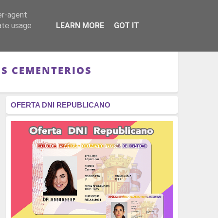
er-agent
RÉGIMEN - MONARQUÍA
CULTURA - LIBROS
rate usage
LEARN MORE
GOT IT
OS CEMENTERIOS
OFERTA DNI REPUBLICANO