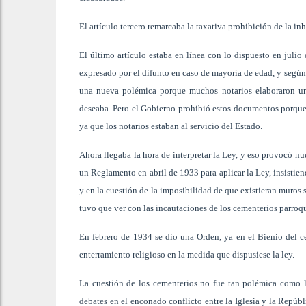
El artículo tercero remarcaba la taxativa prohibición de la in
El último artículo estaba en línea con lo dispuesto en julio
expresado por el difunto en caso de mayoría de edad, y según 
una nueva polémica porque muchos notarios elaboraron un 
deseaba. Pero el Gobierno prohibió estos documentos porque i
ya que los notarios estaban al servicio del Estado.
Ahora llegaba la hora de interpretar la Ley, y eso provocó nue
un Reglamento en abril de 1933 para aplicar la Ley, insistien
y en la cuestión de la imposibilidad de que existieran muros
tuvo que ver con las incautaciones de los cementerios parroqu
En febrero de 1934 se dio una Orden, ya en el Bienio del ce
enterramiento religioso en la medida que dispusiese la ley.
La cuestión de los cementerios no fue tan polémica como l
debates en el enconado conflicto entre la Iglesia y la Repúb