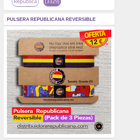
República
(3329)
corrupción
(3266)
PULSERA REPUBLICANA REVERSIBLE
fascismo
(2677)
tardofranquismo
(2320)
Actualidad
(2319)
monarquía
(2253)
borbones
(2176)
Cultura
(2163)
Guerra
(1674)
genocidio
(1234)
mujer
(1070)