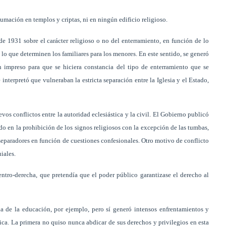
humación en templos y criptas, ni en ningún edificio religioso.
 de 1931 sobre el carácter religioso o no del enterramiento, en función de lo
lo que determinen los familiares para los menores. En este sentido, se generó
impreso para que se hiciera constancia del tipo de enterramiento que se
nterpretó que vulneraban la estricta separación entre la Iglesia y el Estado,
vos conflictos entre la autoridad eclesiástica y la civil. El Gobierno publicó
do en la prohibición de los signos religiosos con la excepción de las tumbas,
 separadores en función de cuestiones confesionales. Otro motivo de conflicto
iales.
ntro-derecha, que pretendía que el poder público garantizase el derecho al
a de la educación, por ejemplo, pero sí generó intensos enfrentamientos y
lica. La primera no quiso nunca abdicar de sus derechos y privilegios en esta