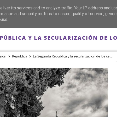
liver its services and to analyze traffic. Your IP address and us
CA
FRANQUISMO
GUERRA DE ESPAÑA
MEMORIA
rmance and security metrics to ensure quality of service, gene
buse.
PÚBLICA Y LA SECULARIZACIÓN DE L
igión
República
La Segunda República y la secularización de los cementerios