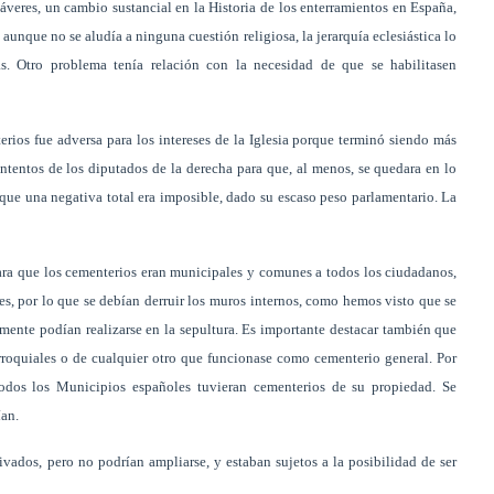
veres, un cambio sustancial en la Historia de los enterramientos en España,
 aunque no se aludía a ninguna cuestión religiosa, la jerarquía eclesiástica lo
s. Otro problema tenía relación con la necesidad de que se habilitasen
rios fue adversa para los intereses de la Iglesia porque terminó siendo más
intentos de los diputados de la derecha para que, al menos, se quedara en lo
que una negativa total era imposible, dado su escaso peso parlamentario. La
lara que los cementerios eran municipales y comunes a todos los ciudadanos,
les, por lo que se debían derruir los muros internos, como hemos visto que se
amente podían realizarse en la sepultura. Es importante destacar también que
rroquiales o de cualquier otro que funcionase como cementerio general. Por
todos los Municipios españoles tuvieran cementerios de su propiedad. Se
ían.
ivados, pero no podrían ampliarse, y estaban sujetos a la posibilidad de ser