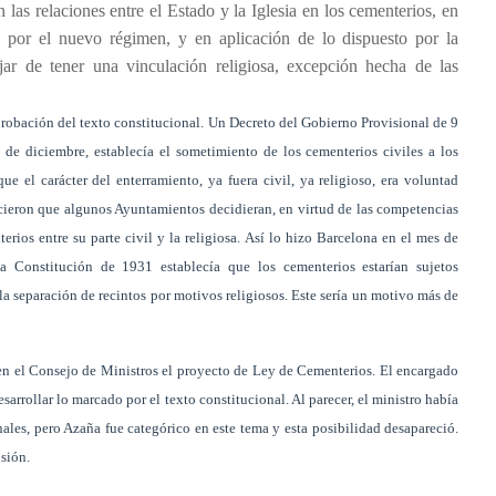
n las relaciones entre el Estado y la Iglesia en los cementerios, en
as por el nuevo régimen, y en aplicación de lo dispuesto por la
ar de tener una vinculación religiosa, excepción hecha de las
aprobación del texto constitucional. Un Decreto del Gobierno Provisional de 9
 de diciembre, establecía el sometimiento de los cementerios civiles a los
e el carácter del enterramiento, ya fuera civil, ya religioso, era voluntad
icieron que algunos Ayuntamientos decidieran, en virtud de las competencias
erios entre su parte civil y la religiosa. Así lo hizo Barcelona en el mes de
a Constitución de 1931 establecía que los cementerios estarían sujetos
 la separación de recintos por motivos religiosos. Este sería un motivo más de
 en el Consejo de Ministros el proyecto de Ley de Cementerios. El encargado
sarrollar lo marcado por el texto constitucional. Al parecer, el ministro había
ales, pero Azaña fue categórico en este tema y esta posibilidad desapareció.
usión.