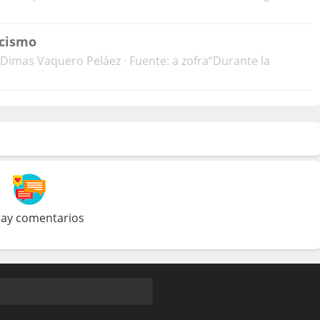
icismo
Dimas Vaquero Peláez · Fuente: a zofra“Durante la
ay comentarios