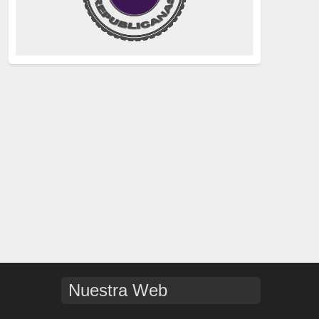
justicia
(258)
Holocausto
(239)
Maquis
(237)
capitalismo
(228)
crisis sanitaria
(228)
Catalunya Proces
(227)
Lucha de clases
(211)
comunismo
(208)
bebés robados
(199)
Imperialismo
(189)
Nuestra Web
LGTBIQ
(181)