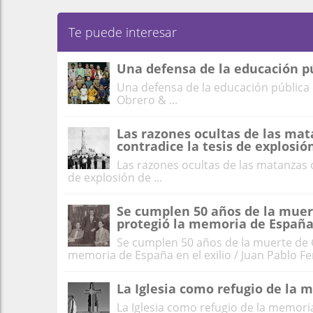
Te puede interesar
Una defensa de la educación pú
Una defensa de la educación pública 
Obrero & ...
Las razones ocultas de las mat
contradice la tesis de explosió
Las razones ocultas de las matanzas d
de explosión de ...
Se cumplen 50 años de la muer
protegió la memoria de España 
Se cumplen 50 años de la muerte de G
memoria de España en el exilio / Juan Pablo Fer
La Iglesia como refugio de la 
La Iglesia como refugio de la memoria