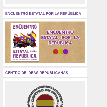
revolución
(312)
América Latina
(305)
ENCUENTRO ESTATAL POR LA REPÚBLICA
Exhumación
(304)
Golpe de Estado
(304)
Brigadas Internacionales
(303)
pensamiento
(294)
Revisionismo
(289)
La Transición
(275)
CENTRO DE IDEAS REPUBLICANAS
presos políticos
(273)
educación pública
(270)
La Izquierda
(260)