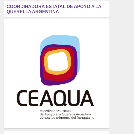
antifascismo
(1006)
COORDINADORA ESTATAL DE APOYO A LA
QUERELLA ARGENTINA
Eventos
(914)
Historia
(752)
Crímenes del franquismo
(721)
dictadura
(699)
Feminismo
(607)
neofranquismo
(567)
Justicia Universal
(527)
Derechos Humanos
(522)
Nacionalcatolicismo
(514)
Exilio
(506)