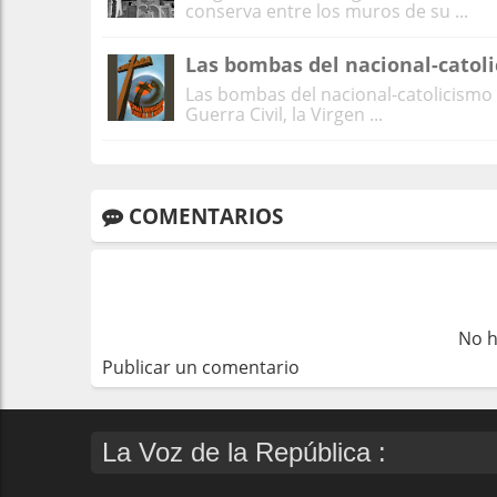
conserva entre los muros de su ...
Las bombas del nacional-catol
Las bombas del nacional-catolicismo 
Guerra Civil, la Virgen ...
COMENTARIOS
No h
Publicar un comentario
La Voz de la República :