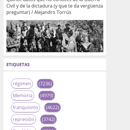
Civil y de la dictadura (y que te da vergüenza
preguntar) / Alejandro Torrús
ETIQUETAS
régimen
(7236)
Memoria
(4979)
franquismo
(4622)
represión
(3742)