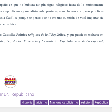
mpeñó en que no hubiera ningún signo religioso fuera de lo estrictamente
erzas republicanas y socialista hubo posturas, como hemos visto, más proclives
lesia Católica porque se pensó que no era una cuestión de vital importancia
tamente laica.
ro Castiella,
Política religiosa de la II República
, y que puede consultarse en
stal,
Legislación Funeraria y Cementerial Española: una Visión espacial
,
er DNI Republicano
Historia
laicismo
Nacionalcatolicismo
religión
República