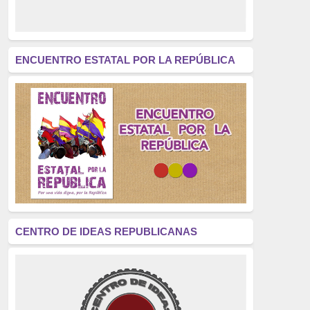
derecho a decidir
(376)
revolución
(312)
América Latina
(305)
ENCUENTRO ESTATAL POR LA REPÚBLICA
Exhumación
(304)
Golpe de Estado
(304)
Brigadas Internacionales
(303)
pensamiento
(294)
Revisionismo
(289)
La Transición
(275)
CENTRO DE IDEAS REPUBLICANAS
presos políticos
(273)
educación pública
(270)