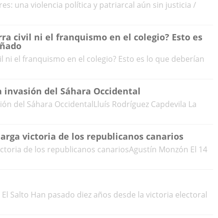
s: una violencia política y patriarcal aún sin justicia /
a civil ni el franquismo en el colegio? Esto es
eñado
l ni el franquismo en el colegio? Esto es lo que deberían
a invasión del Sáhara Occidental
sión del Sáhara OccidentalLluís Rodríguez Capdevila La
marga victoria de los republicanos canarios
victoria de los republicanos canariosAgustín Monzón El 14
El Salto Han pasado diez años desde la victoria electoral