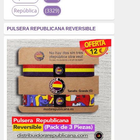
República
(3329)
corrupción
(3266)
PULSERA REPUBLICANA REVERSIBLE
fascismo
(2677)
tardofranquismo
(2320)
Actualidad
(2319)
monarquía
(2253)
borbones
(2176)
Cultura
(2163)
Guerra
(1674)
genocidio
(1234)
mujer
(1070)