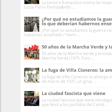
La tortura franquista contra las mujere
Lucía Parro Pantoja&nbs ...
¿Por qué no estudiamos la guerr
lo que deberían habernos ens
¿Por qué no estudiamos la guerra civi
habernos enseñado / Henri ...
50 años de la Marcha Verde y l
50 años de la Marcha Verde y la inva
Marcha Verde (1975. Foto ...
La fuga de Villa Cisneros: la a
La fuga de Villa Cisneros: la amarga 
de marzo de 1937, un grup ...
La ciudad fascista que viene
La ciudad fascista que viene Hordago 
que llevó a los partidos del Camb ...