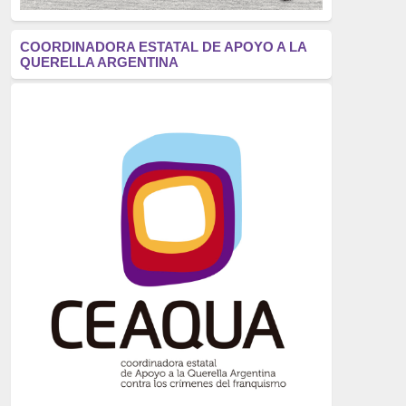
antifascismo
(1006)
COORDINADORA ESTATAL DE APOYO A LA
QUERELLA ARGENTINA
Eventos
(914)
Historia
(752)
Crímenes del franquismo
(721)
dictadura
(699)
Feminismo
(607)
neofranquismo
(567)
Justicia Universal
(527)
Derechos Humanos
(522)
Nacionalcatolicismo
(514)
Exilio
(506)