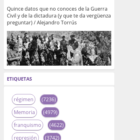
Quince datos que no conoces de la Guerra
Civil y de la dictadura (y que te da vergüenza
preguntar) / Alejandro Torrús
ETIQUETAS
régimen
(7236)
Memoria
(4979)
franquismo
(4622)
represión
(3742)