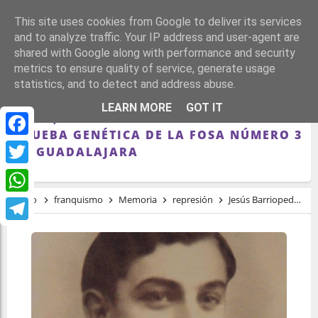
This site uses cookies from Google to deliver its services
and to analyze traffic. Your IP address and user-agent are
shared with Google along with performance and security
metrics to ensure quality of service, generate usage
statistics, and to detect and address abuse.
JESÚS BARRIOPEDRO, FUSILADO A LOS 23
LEARN MORE
GOT IT
AÑOS, ES EL PRIMER IDENTIFICADO POR
PRUEBA GENÉTICA DE LA FOSA NÚMERO 3
Facebook
DE GUADALAJARA
Twitter
Inicio
franquismo
Memoria
represión
Jesús Barriopedro, fusilado a los 23 años, es el primer identificado por prueba genética de la fosa número 3 de Guadalajara
WhatsApp
Telegram