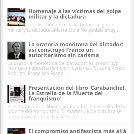
Homenaje a las víctimas del golpe
militar y la dictadura
Homenaje a las víctimas del golpe
militar y la dictaduraMarta Elola No podéis imag ...
La oratoria monótona del dictador:
así construyó Franco un
autoritarismo sin carisma
La oratoria monótona del dictador: así construyó
Franco un autoritarismo sin carisma / Susana Ridao
Rodrigo Francisco Franc ...
Presentación del libro ‘Carabanchel.
La Estrella de la Muerte del
franquismo’
Presentación del libro ‘Carabanchel. La Estrella de la
Muerte del franquismo’EL martes 28 de octubre se
presentará en nuestra sede de ...
El compromiso antifascista más allá