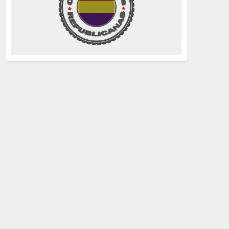
La Izquierda
(260)
justicia
(258)
Holocausto
(239)
Maquis
(237)
capitalismo
(228)
crisis sanitaria
(228)
Catalunya Proces
(227)
Lucha de clases
(211)
comunismo
(208)
bebés robados
(199)
Imperialismo
(189)