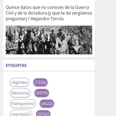
Quince datos que no conoces de la Guerra
Civil y de la dictadura (y que te da vergüenza
preguntar) / Alejandro Torrús
ETIQUETAS
régimen
(7236)
Memoria
(4979)
franquismo
(4622)
represión
(3742)