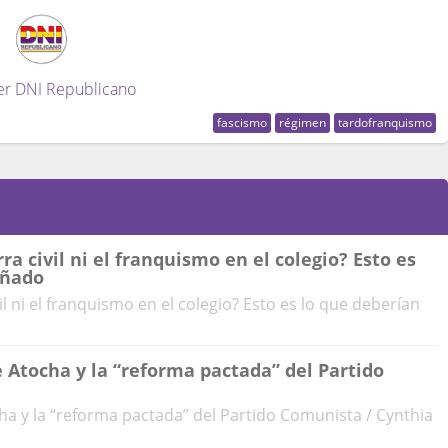
er DNI Republicano
fascismo
régimen
tardofranquismo
a civil ni el franquismo en el colegio? Esto es
eñado
l ni el franquismo en el colegio? Esto es lo que deberían
e Atocha y la “reforma pactada” del Partido
ha y la “reforma pactada” del Partido Comunista / Cynthia