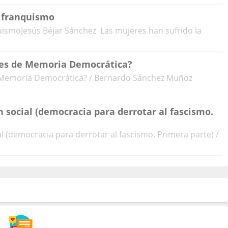
l franquismo
uismoJesús Béjar Sánchez Las mujeres han sufrido la
yes de Memoria Democrática?
e Memoria Democrática? / Bernardo Sánchez Muñoz
n social (democracia para derrotar al fascismo.
al (democracia para derrotar al fascismo. Primera parte) /