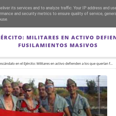
liver its services and to analyze traffic. Your IP address and us
CA
FRANQUISMO
GUERRA DE ESPAÑA
MEMORIA
rmance and security metrics to ensure quality of service, gene
buse.
ÉRCITO: MILITARES EN ACTIVO DEFI
FUSILAMIENTOS MASIVOS
cándalo en el Ejército: Militares en activo defienden a los que querían fusilamientos masivos