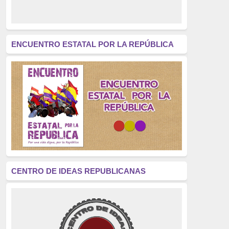
derecho a decidir
(376)
revolución
(312)
América Latina
(305)
ENCUENTRO ESTATAL POR LA REPÚBLICA
Exhumación
(304)
Golpe de Estado
(304)
Brigadas Internacionales
(303)
pensamiento
(294)
Revisionismo
(289)
La Transición
(275)
CENTRO DE IDEAS REPUBLICANAS
presos políticos
(273)
educación pública
(270)