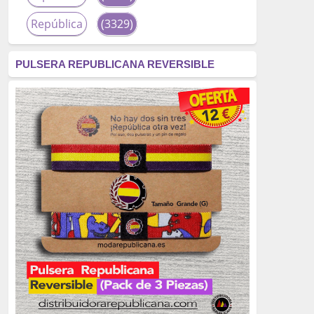
República
(3329)
corrupción
(3266)
PULSERA REPUBLICANA REVERSIBLE
fascismo
(2677)
tardofranquismo
(2320)
Actualidad
(2319)
monarquía
(2253)
borbones
(2176)
Cultura
(2163)
Guerra
(1674)
genocidio
(1234)
mujer
(1070)