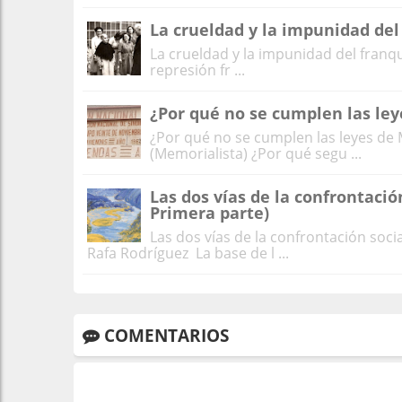
La crueldad y la impunidad de
La crueldad y la impunidad del franq
represión fr ...
¿Por qué no se cumplen las le
¿Por qué no se cumplen las leyes d
(Memorialista) ¿Por qué segu ...
Las dos vías de la confrontació
Primera parte)
Las dos vías de la confrontación soci
Rafa Rodríguez La base de l ...
COMENTARIOS