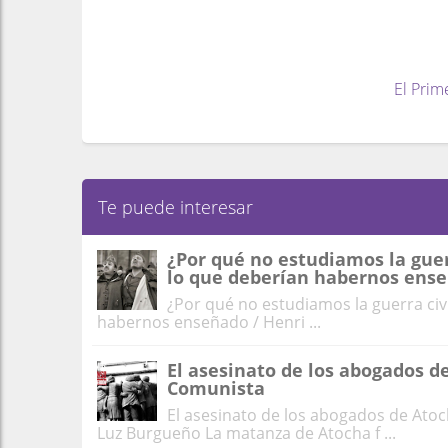
El Prim
Te puede interesar
¿Por qué no estudiamos la guerr
lo que deberían habernos ens
¿Por qué no estudiamos la guerra civi
habernos enseñado / Henri ...
El asesinato de los abogados d
Comunista
El asesinato de los abogados de Atoc
Luz Burgueño La matanza de Atocha f ...