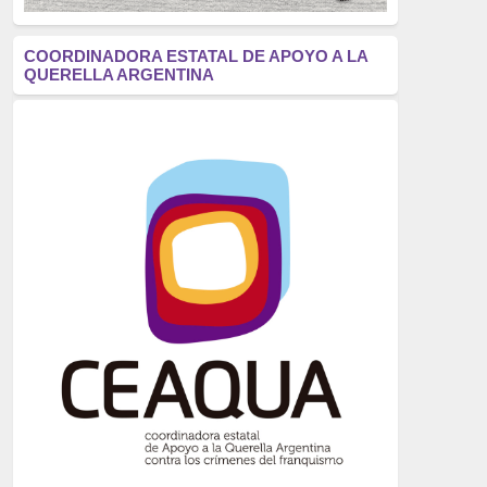
antifascismo
(1006)
COORDINADORA ESTATAL DE APOYO A LA
QUERELLA ARGENTINA
Eventos
(914)
Historia
(752)
Crímenes del franquismo
(721)
dictadura
(699)
Feminismo
(607)
neofranquismo
(567)
Justicia Universal
(527)
Derechos Humanos
(522)
Nacionalcatolicismo
(514)
Exilio
(506)