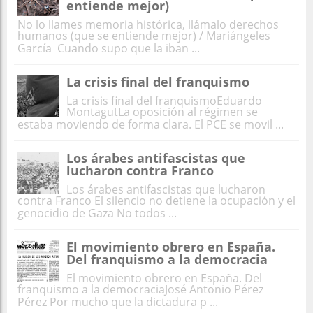
entiende mejor)
No lo llames memoria histórica, llámalo derechos
humanos (que se entiende mejor) / Mariángeles
García Cuando supo que la iban ...
La crisis final del franquismo
La crisis final del franquismoEduardo
MontagutLa oposición al régimen se
estaba moviendo de forma clara. El PCE se movil ...
Los árabes antifascistas que
lucharon contra Franco
Los árabes antifascistas que lucharon
contra Franco El silencio no detiene la ocupación y el
genocidio de Gaza No todos ...
El movimiento obrero en España.
Del franquismo a la democracia
El movimiento obrero en España. Del
franquismo a la democraciaJosé Antonio Pérez
Pérez Por mucho que la dictadura p ...