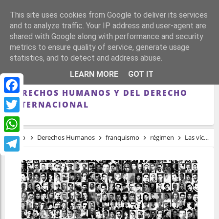
This site uses cookies from Google to deliver its services
and to analyze traffic. Your IP address and user-agent are
shared with Google along with performance and security
metrics to ensure quality of service, generate usage
statistics, and to detect and address abuse.
LAS VÍCTIMAS DEL FRANQUISMO
LEARN MORE
GOT IT
RECLAMAN APLICACIÓN EFECTIVA DE LOS
DERECHOS HUMANOS Y DEL DERECHO
Facebook
INTERNACIONAL
Twitter
Inicio
Derechos Humanos
franquismo
régimen
Las víctimas del franquismo reclaman aplicación efectiva de los Derechos Humanos y del Derecho Internacional
WhatsApp
Telegram