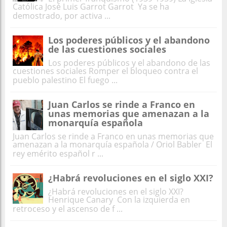
Católica José Luis Garrot Garrot Ya se ha
demostrado, por activa ...
Los poderes públicos y el abandono
de las cuestiones sociales
Los poderes públicos y el abandono de las
cuestiones sociales Romper el bloqueo contra el
pueblo palestino El fuego ...
Juan Carlos se rinde a Franco en
unas memorias que amenazan a la
monarquía española
Juan Carlos se rinde a Franco en unas memorias que
amenazan a la monarquía española / Oriol Babler El
rey emérito español r ...
¿Habrá revoluciones en el siglo XXI?
¿Habrá revoluciones en el siglo XXI?
Henrique Canary Con la izquierda en
retroceso y el ascenso de f ...