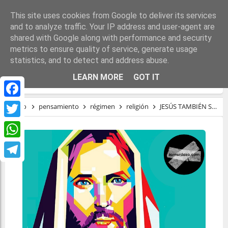
This site uses cookies from Google to deliver its services
and to analyze traffic. Your IP address and user-agent are
shared with Google along with performance and security
metrics to ensure quality of service, generate usage
statistics, and to detect and address abuse.
JESÚS TAMBIÉN SON LOS PADRES
LEARN MORE
GOT IT
Facebook
Inicio
pensamiento
régimen
religión
JESÚS TAMBIÉN SON LOS PADRES
Twitter
WhatsApp
Telegram