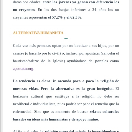
datos por edades:
entre los jóvenes ya ganan con diferencia los
no creyentes
. En las dos franjas inferiores a 34 años los no
creyentes representan
el 57,2% y el 62,5%.
ALTERNATIVA HUMANISTA
Cada vez más personas optan por no bautizar a sus hijos, por no
casarse (o hacerlo por lo civil) o, incluso, por apostatar (cancelar el
bautismo/salirse de la Iglesia) ayudándose de portales como
apostatar.org
.
La tendencia es clara: ir sacando poco a poco la religión de
nuestras vidas. Pero la alternativa es la gran incógnita.
El
horizonte cultural que sustituya a la religión no debe ser
neoliberal e individualista, pues podría ser peor el remedio que la
enfermedad. Sino que es momento de buscar
relatos culturales
basados en ideas más humanistas y de apoyo mutuo
.
Al fin y al cabo,
la religión surge del miedo, la incertidumbre y