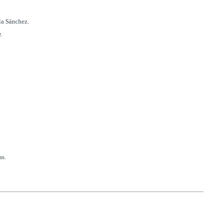
la Sánchez.
z
as.