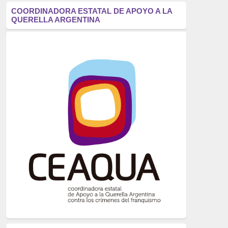
antifascismo
(1006)
COORDINADORA ESTATAL DE APOYO A LA
QUERELLA ARGENTINA
Eventos
(914)
Historia
(752)
Crímenes del franquismo
(721)
dictadura
(699)
Feminismo
(607)
neofranquismo
(567)
Justicia Universal
(527)
Derechos Humanos
(522)
Nacionalcatolicismo
(514)
Exilio
(506)