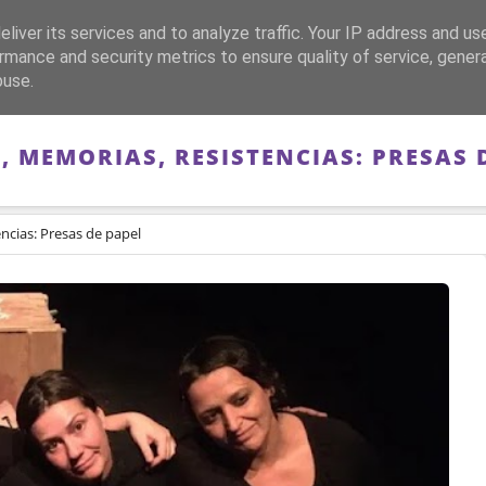
liver its services and to analyze traffic. Your IP address and us
CA
FRANQUISMO
GUERRA DE ESPAÑA
MEMORIA
rmance and security metrics to ensure quality of service, gene
buse.
, MEMORIAS, RESISTENCIAS: PRESAS 
ncias: Presas de papel