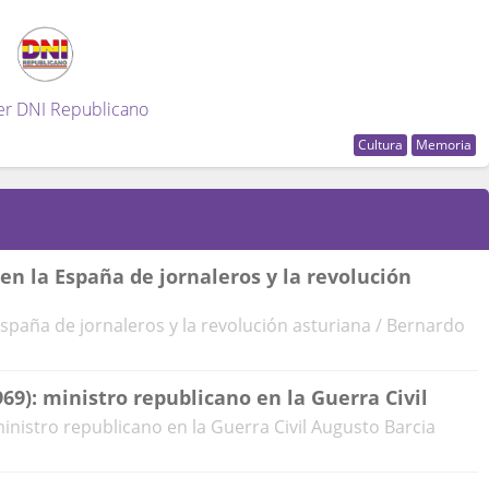
er DNI Republicano
Cultura
Memoria
 en la España de jornaleros y la revolución
 España de jornaleros y la revolución asturiana / Bernardo
969): ministro republicano en la Guerra Civil
ministro republicano en la Guerra Civil Augusto Barcia