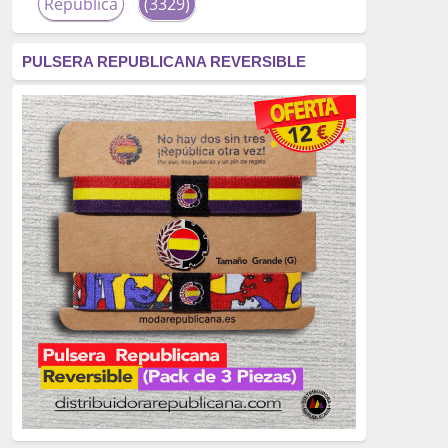
República
(3329)
corrupción
(3266)
PULSERA REPUBLICANA REVERSIBLE
fascismo
(2677)
tardofranquismo
(2320)
Actualidad
(2319)
monarquía
(2253)
borbones
(2176)
Cultura
(2163)
Guerra
(1674)
genocidio
(1234)
mujer
(1070)