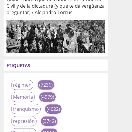
Civil y de la dictadura (y que te da vergüenza
preguntar) / Alejandro Torrús
ETIQUETAS
régimen
(7236)
Memoria
(4979)
franquismo
(4622)
represión
(3742)