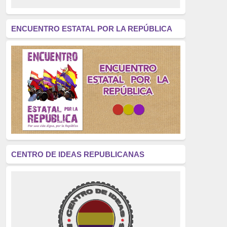
revolución
(312)
América Latina
(305)
ENCUENTRO ESTATAL POR LA REPÚBLICA
Exhumación
(304)
Golpe de Estado
(304)
Brigadas Internacionales
(303)
pensamiento
(294)
Revisionismo
(289)
La Transición
(275)
CENTRO DE IDEAS REPUBLICANAS
presos políticos
(273)
educación pública
(270)
La Izquierda
(260)