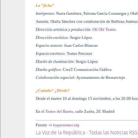
La “ficha”
Intérpretes:
Nuria Gutiérrez, Paloma García Consuegra y Olal
Autoría: Olalla Sánchez con colaboración de Balbina Jiméne
Dirección artística y producción.
Olí Olé Teatro.
Dirección escénica:
Sergio López
Espacio sonoro:
Juan Carlos Blancas
Espacio escénico:
Teatro Percutor
Diseño de iluminación:
Sergio López
Diseño gráfico:
CreaT Comunicación Gráfica
Colaboración especial:
Ayuntamiento de Bustarviejo.
¿Cuándo? ¿Dónde?
Desde el martes 10 al domingo 15 noviembre, a las 20:00 hor
En el
Teatro del Barrio,
calle Zurita, 20. Madrid
Fuente →
loquesomos.org
La Voz de la República - Todas las Noticias RSS