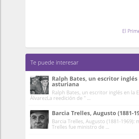
El Prim
Te puede interesar
Ralph Bates, un escritor inglés
asturiana
Ralph Bates, un escritor inglés en la
ÁlvarezLa reedición de " ...
Barcia Trelles, Augusto (1881-1
Barcia Trelles, Augusto (1881-1969): 
Trelles fue ministro de ...