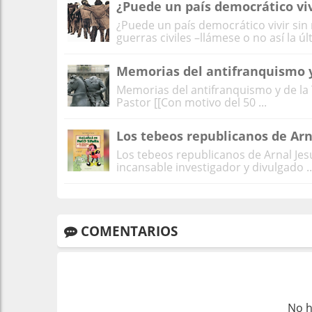
¿Puede un país democrático vi
¿Puede un país democrático vivir si
guerras civiles –llámese o no así la últi
Memorias del antifranquismo y
Memorias del antifranquismo y de la
Pastor [[Con motivo del 50 ...
Los tebeos republicanos de Arn
Los tebeos republicanos de Arnal Je
incansable investigador y divulgado ..
COMENTARIOS
No h