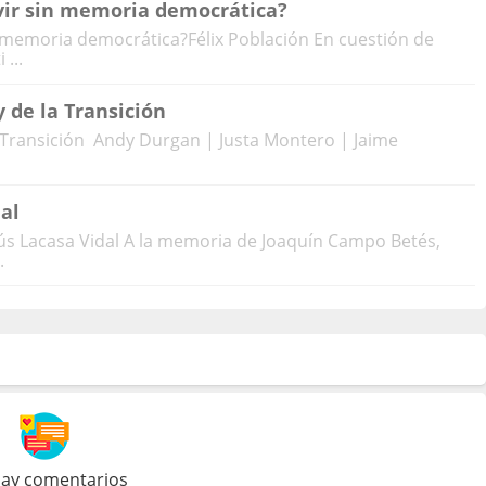
vir sin memoria democrática?
n memoria democrática?Félix Población En cuestión de
 ...
 de la Transición
 Transición Andy Durgan | Justa Montero | Jaime
al
sús Lacasa Vidal A la memoria de Joaquín Campo Betés,
.
ay comentarios