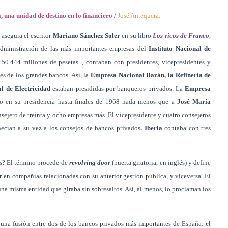
 una unidad de destino en lo financiero /
José Antequera:
 asegura el escritor
Mariano Sánchez Soler
en su libro
Los ricos de Franco
,
 administración de las más importantes empresas del
Instituto Nacional de
0.444 millones de pesetas−, contaban con presidentes, vicepresidentes y
es de los grandes bancos. Así, la
Empresa Nacional Bazán, la Refinería de
l de Electricidad
estaban presididas por banqueros privados. La
Empresa
 en su presidencia hasta finales de 1968 nada menos que a
José María
sejero de treinta y ocho empresas más. El vicepresidente y cuatro consejeros
ecían a su vez a los consejos de bancos privados
. Iberia
contaba con tres
as? El término procede de
revolving door
(puerta giratoria, en inglés) y define
r en compañías relacionadas con su anterior gestión pública, y viceversa. El
a misma entidad que giraba sin sobresaltos. Así, al menos, lo proclaman los
 una fusión entre dos de los bancos privados más importantes de España:
el