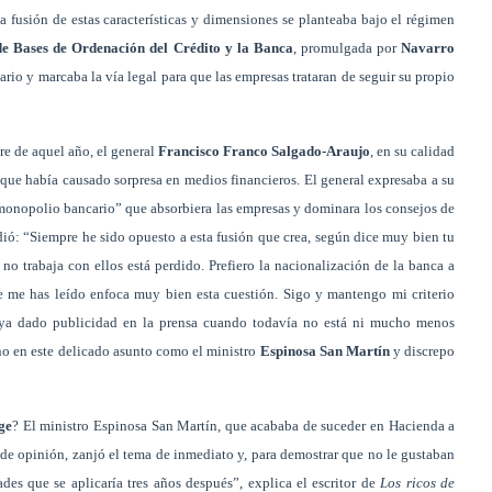
a fusión de estas características y dimensiones se planteaba bajo el régimen
e Bases de Ordenación del Crédito y la Banca
, promulgada por
Navarro
rio y marcaba la vía legal para que las empresas trataran de seguir su propio
e de aquel año, el general
Francisco Franco Salgado-Araujo
, en su calidad
o que había causado sorpresa en medios financieros. El general expresaba a su
 monopolio bancario” que absorbiera las empresas y dominara los consejos de
ió: “Siempre he sido opuesto a esta fusión que crea, según dice muy bien tu
no trabaja con ellos está perdido. Prefiero la nacionalización de la banca a
e me has leído enfoca muy bien esta cuestión. Sigo y mantengo mi criterio
 haya dado publicidad en la prensa cuando todavía no está ni mucho menos
pino en este delicado asunto como el ministro
Espinosa San Martín
y discrepo
ge
? El ministro Espinosa San Martín, que acababa de suceder en Hacienda a
de opinión, zanjó el tema de inmediato y, para demostrar que no le gustaban
es que se aplicaría tres años después”, explica el escritor de
Los ricos de