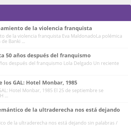
amiento de la violencia franquista
o de la violencia franquista Eva MaldonadoLa polémica
de Banki ...
rta 50 años después del franquismo
 años después del franquismo Lola Delgado Un reciente
e los GAL: Hotel Monbar, 1985
GAL: Hotel Monbar, 1985 El 25 de septiembre se
 ...
emántico de la ultraderecha nos está dejando
co de la ultraderecha nos está dejando sin palabras /