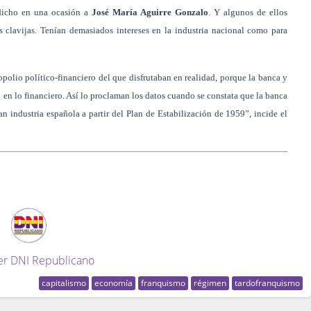
 dicho en una ocasión a
José María Aguirre Gonzalo
. Y algunos de ellos
s clavijas. Tenían demasiados intereses en la industria nacional como para
olio político-financiero del que disfrutaban en realidad, porque la banca y
 en lo financiero. Así lo proclaman los datos cuando se constata que la banca
an industria española a partir del Plan de Estabilización de 1959”, incide el
er DNI Republicano
capitalismo
economía
franquismo
régimen
tardofranquismo