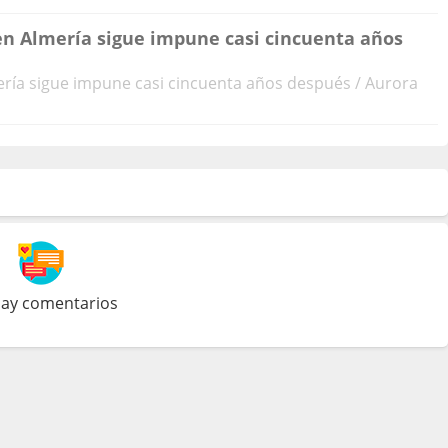
 en Almería sigue impune casi cincuenta años
mería sigue impune casi cincuenta años después / Aurora
ay comentarios