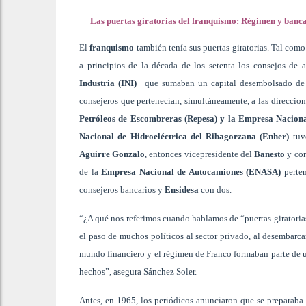
Las puertas giratorias del franquismo: Régimen y banca,
El
franquismo
también tenía sus puertas giratorias. Tal como
a principios de la década de los setenta los consejos de
Industria (INI) −
que sumaban un capital desembolsado de 5
consejeros que pertenecían, simultáneamente, a las direccion
Petróleos de Escombreras (Repesa) y la Empresa Naciona
Nacional de Hidroeléctrica del Ribagorzana (Enher)
tuvo
Aguirre Gonzalo
, entonces vicepresidente del
Banesto
y con
de la
Empresa Nacional de Autocamiones (ENASA)
perten
consejeros bancarios y
Ensidesa
con dos.
“¿A qué nos referimos cuando hablamos de “puertas giratori
el paso de muchos políticos al sector privado, al desembarca
mundo financiero y el régimen de Franco formaban parte de un
hechos”, asegura Sánchez Soler.
Antes, en 1965, los periódicos anunciaron que se preparaba