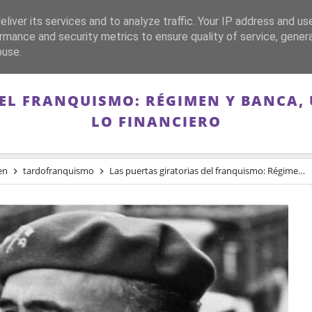
liver its services and to analyze traffic. Your IP address and us
CA
FRANQUISMO
GUERRA DE ESPAÑA
MEMORIA
rmance and security metrics to ensure quality of service, gene
buse.
EL FRANQUISMO: RÉGIMEN Y BANCA,
LO FINANCIERO
en
tardofranquismo
Las puertas giratorias del franquismo: Régimen y banca, una unidad de destino en lo financiero