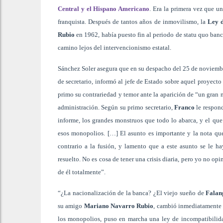
Central y el Hispano Americano
. Era la primera vez que un
franquista. Después de tantos años de inmovilismo, la
Ley d
Rubio
en 1962, había puesto fin al periodo de statu quo banca
camino lejos del intervencionismo estatal.
Sánchez Soler asegura que en su despacho del 25 de noviembr
de secretario, informó al jefe de Estado sobre aquel proyect
primo su contrariedad y temor ante la aparición de “un gran
administración. Según su primo secretario,
Franco
le respond
informe, los grandes monstruos que todo lo abarca, y el que 
esos monopolios. […] El asunto es importante y la nota qu
contrario a la fusión, y lamento que a este asunto se le
resuelto. No es cosa de tener una crisis diaria, pero yo no o
de él totalmente”.
“¿La nacionalización de la banca? ¿El viejo sueño de
Falan
su amigo
Mariano Navarro Rubio
, cambió inmediatamente 
los monopolios, puso en marcha una ley de incompatibilidad