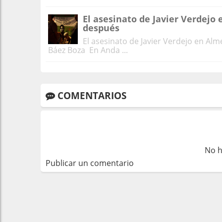
El asesinato de Javier Verdejo
después
El asesinato de Javier Verdejo en Al
Báez Boza En Anda ...
COMENTARIOS
No h
Publicar un comentario