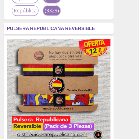
República
(3329)
corrupción
(3266)
PULSERA REPUBLICANA REVERSIBLE
fascismo
(2677)
tardofranquismo
(2320)
Actualidad
(2319)
monarquía
(2253)
borbones
(2176)
Cultura
(2163)
Guerra
(1674)
genocidio
(1234)
mujer
(1070)