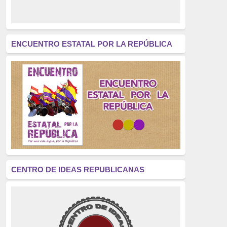
derecho a decidir
(376)
revolución
(312)
América Latina
(305)
ENCUENTRO ESTATAL POR LA REPÚBLICA
Exhumación
(304)
Golpe de Estado
(304)
Brigadas Internacionales
(303)
pensamiento
(294)
Revisionismo
(289)
La Transición
(275)
CENTRO DE IDEAS REPUBLICANAS
presos políticos
(273)
educación pública
(270)