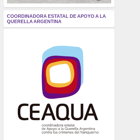
antifascismo
(1006)
COORDINADORA ESTATAL DE APOYO A LA
QUERELLA ARGENTINA
Eventos
(914)
Historia
(752)
Crímenes del franquismo
(721)
dictadura
(699)
Feminismo
(607)
neofranquismo
(567)
Justicia Universal
(527)
Derechos Humanos
(522)
Nacionalcatolicismo
(514)
Exilio
(506)