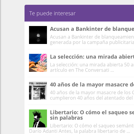
Te puede interesar
Acusan a Bankinter de blanque
Acusan a Bankinter de blanqueamient
generada por la campaña publicitaria 
La selección: una mirada abie
La selección: una mirada abierta 50
artículo en The Conversati ...
40 años de la mayor masacre d
40 años de la mayor masacre de los 
cumplieron 40 años del atentado del H
Libertario: O cómo el saqueo s
sin palabras
Libertario: O cómo el saqueo semánti
Darío Adanti Antes, la palabra libertario de ...