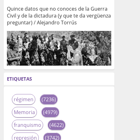
Quince datos que no conoces de la Guerra
Civil y de la dictadura (y que te da vergüenza
preguntar) / Alejandro Torrús
ETIQUETAS
régimen
(7236)
Memoria
(4979)
franquismo
(4622)
represión
(3742)