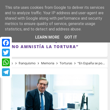
This site uses cookies from Google to deliver its services
and to analyze traffic. Your IP address and user-agent are
shared with Google along with performance and security
metrics to ensure quality of service, generate usage
statistics, and to detect and address abuse.
“EN ESPAÑA SE PODRÁN JUZGAR LOS
LEARN MORE
GOT IT
CRÍMENES DEL FRANQUISMO. LA LEY DEL
77 NO AMNISTÍA LA TORTURA”
Facebook
Twitter
Inicio
franquismo
Memoria
Torturas
“En España se podrán juzgar los crímenes del franquismo. La Ley del 77 no amnistía la tortura”
WhatsApp
Telegram