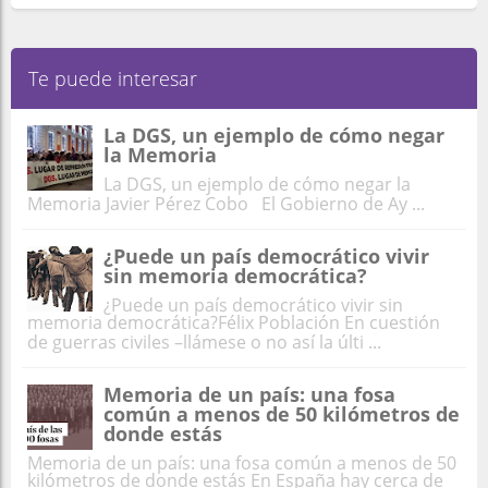
Te puede interesar
La DGS, un ejemplo de cómo negar
la Memoria
La DGS, un ejemplo de cómo negar la
Memoria Javier Pérez Cobo El Gobierno de Ay ...
¿Puede un país democrático vivir
sin memoria democrática?
¿Puede un país democrático vivir sin
memoria democrática?Félix Población En cuestión
de guerras civiles –llámese o no así la últi ...
Memoria de un país: una fosa
común a menos de 50 kilómetros de
donde estás
Memoria de un país: una fosa común a menos de 50
kilómetros de donde estás En España hay cerca de