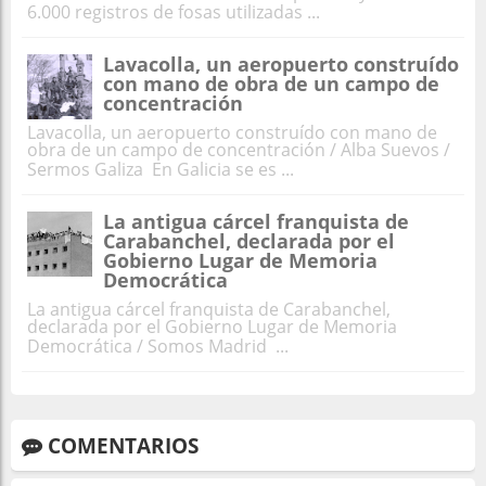
6.000 registros de fosas utilizadas ...
Lavacolla, un aeropuerto construído
con mano de obra de un campo de
concentración
Lavacolla, un aeropuerto construído con mano de
obra de un campo de concentración / Alba Suevos /
Sermos Galiza En Galicia se es ...
La antigua cárcel franquista de
Carabanchel, declarada por el
Gobierno Lugar de Memoria
Democrática
La antigua cárcel franquista de Carabanchel,
declarada por el Gobierno Lugar de Memoria
Democrática / Somos Madrid ...
COMENTARIOS