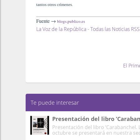
tantos otros crímenes.
Fuente →
blogs.publico.es
La Voz de la República - Todas las Noticias RSS
El Prim
Te puede interesar
Presentación del libro ‘Caraban
Presentación del libro ‘Carabanchel. 
octubre se presentará en nuestra sede