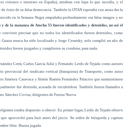
s visiones e intereses en España), miraban con lupa lo que sucedía, y el
r de éxito de su falsa democracia. También la OTAN esperaba con ansia dar la
contecido en la Semana Negra empañaba profundamente esa falsa imagen y no
 y de la matanza de Atocha 55 fueron identificados y detenidos, no así el
 conviene precisar que no todos los identificados fueron detenidos, como
ez Guaza nunca ha sido localizado y Jorge Cesarsky, solo cumplió un año de
detenidos fueron juzgados y cumplieron su condena, para nada.
rnández Cerrá, Carlos García Juliá y Fernando Lerdo de Tejada como autores
io provincial del sindicato vertical (franquista) de Transporte, como autor
cadio Jiménez Caravaca y Simón Ramón Fernández Palacios que suministraron
igualmente fue detenida, acusada de encubridora. También fueron llamados a
iano Sánchez Covisa, dirigentes de Fuerza Nueva.
 régimen estaba dispuesto a ofrecer: En primer lugar, Lerdo de Tejada obtuvo
 que aprovechó para huir antes del juicio. Su orden de búsqueda y captura
ombre libre. Buena jugada.