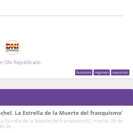
er DNI Republicano
fascismo
régimen
represión
chel. La Estrella de la Muerte del franquismo’
La Estrella de la Muerte del franquismo’EL martes 28 de
 de ...