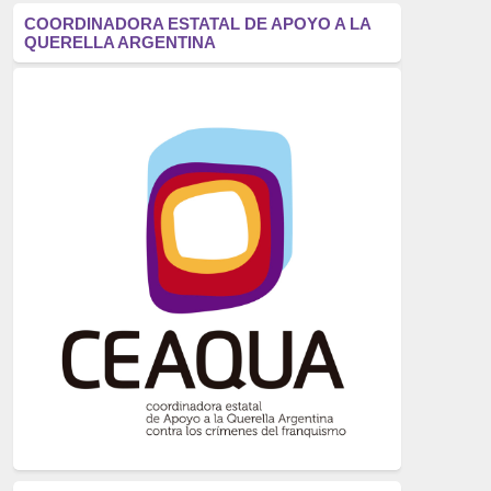
antifascismo
(1006)
COORDINADORA ESTATAL DE APOYO A LA
QUERELLA ARGENTINA
Eventos
(914)
Historia
(752)
Crímenes del franquismo
(721)
dictadura
(699)
Feminismo
(607)
neofranquismo
(567)
Justicia Universal
(527)
Derechos Humanos
(522)
Nacionalcatolicismo
(514)
Exilio
(506)