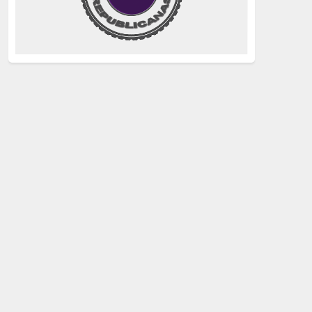
justicia
(258)
Holocausto
(239)
Maquis
(237)
capitalismo
(228)
crisis sanitaria
(228)
Catalunya Proces
(227)
Lucha de clases
(211)
comunismo
(208)
bebés robados
(199)
Imperialismo
(189)
LGTBIQ
(181)