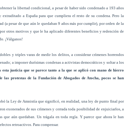
s obtener la libertad condicional, a pesar de haber sido condenado a 193 años
y extraditado a España para que cumpliera el resto de su condena. Pero la
d (a pesar de que aún le quedaban 9 años más por cumplir), por orden de la
or otros motivos y que le ha aplicado diferentes beneficios y redención de
do. ¡Válganos!
obles y triples varas de medir los delitos, a considerar crímenes horrendos
denado; a imponer durísimas condenas a activistas democráticos y soltar a los
esta justicia que se parece tanto a la que se aplicó con mano de hierro
 de las protestas de la Fundación de Abogados de Atocha, pocos se han
ó la Ley de Amnistía que significó, en realidad, una ley de punto final por
aron exonerados de sus crímenes y cerrada toda posibilidad de enjuiciarlos, a
tas que aún quedaban. Un trágala en toda regla. Y parece que ahora le han
 efectos retroactivos. Para compensar.