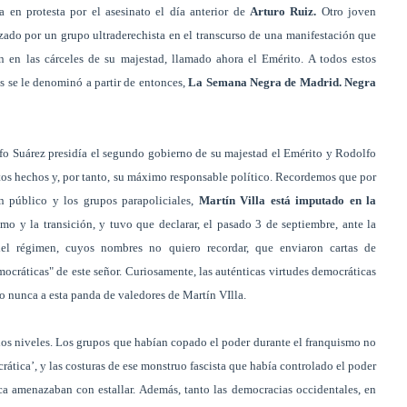
 en protesta por el asesinato el día anterior de
Arturo Ruiz.
Otro joven
izado por un grupo ultraderechista en el transcurso de una manifestación que
n en las cárceles de su majestad, llamado ahora el Emérito. A todos estos
es se le denominó a partir de entonces,
La Semana Negra de Madrid. Negra
lfo Suárez presidía el segundo gobierno de su majestad el Emérito y Rodolfo
estos hechos y, por tanto, su máximo responsable político. Recordemos que por
en público y los grupos parapoliciales,
Martín Villa está imputado en la
mo y la transición, y tuvo que declarar, el pasado 3 de septiembre, ante la
el régimen, cuyos nombres no quiero recordar, que enviaron cartas de
ocráticas" de este señor. Curiosamente, las auténticas virtudes democráticas
o nunca a esta panda de valedores de Martín VIlla.
 los niveles. Los grupos que habían copado el poder durante el franquismo no
ática’, y las costuras de ese monstruo fascista que había controlado el poder
ica amenazaban con estallar. Además, tanto las democracias occidentales, en