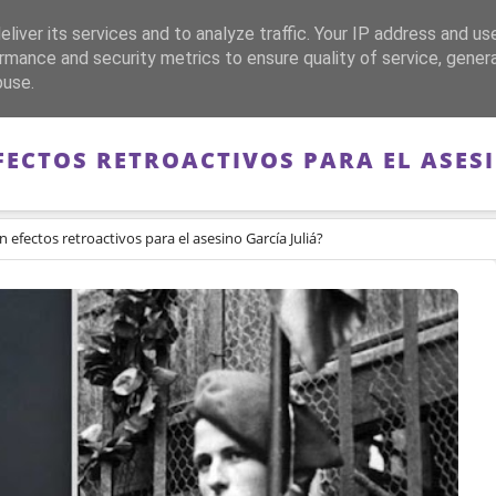
liver its services and to analyze traffic. Your IP address and us
CA
FRANQUISMO
GUERRA DE ESPAÑA
MEMORIA
rmance and security metrics to ensure quality of service, gene
buse.
FECTOS RETROACTIVOS PARA EL ASESI
 efectos retroactivos para el asesino García Juliá?