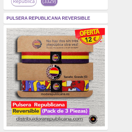
República
(3329)
corrupción
(3266)
PULSERA REPUBLICANA REVERSIBLE
fascismo
(2677)
tardofranquismo
(2320)
Actualidad
(2319)
monarquía
(2253)
borbones
(2176)
Cultura
(2163)
Guerra
(1674)
genocidio
(1234)
mujer
(1070)