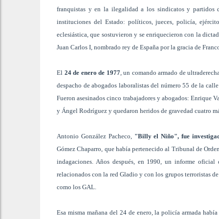
franquistas y en la ilegalidad a los sindicatos y partidos
instituciones del Estado: políticos, jueces, policía, ejérc
eclesiástica, que sostuvieron y se enriquecieron con la dict
Juan Carlos I, nombrado rey de España por la gracia de Fran
El
24 de enero de 1977
, un comando armado de ultraderecha,
despacho de abogados laboralistas del número 55 de la calle 
Fueron asesinados cinco trabajadores y abogados: Enrique Val
y Ángel Rodríguez y quedaron heridos de gravedad cuatro má
Antonio González Pacheco,
"Billy el Niño", fue investiga
Gómez Chaparro, que había pertenecido al Tribunal de Orden
indagaciones. Años después, en 1990, un informe oficial de
relacionados con la red Gladio y con los grupos terroristas d
como los GAL.
Esa misma mañana del 24 de enero, la policía armada había 