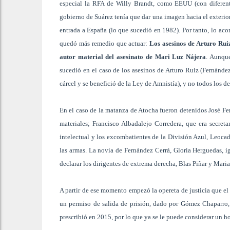
especial la RFA de Willy Brandt, como EEUU (con diferente
gobierno de Suárez tenía que dar una imagen hacia el exterio
entrada a España (lo que sucedió en 1982). Por tanto, lo a
quedó más remedio que actuar:
Los asesinos de Arturo Ruiz
autor material del asesinato de Mari Luz Nájera
. Aunque
sucedió en el caso de los asesinos de Arturo Ruiz (Fernánd
cárcel y se benefició de la Ley de Amnistía), y no todos los 
En el caso de la matanza de Atocha fueron detenidos José Fe
materiales; Francisco Albadalejo Corredera, que era secretar
intelectual y los excombatientes de la División Azul, Leo
las armas. La novia de Fernández Cerrá, Gloria Herguedas, 
declarar los dirigentes de extrema derecha, Blas Piñar y Mar
A partir de ese momento empezó la opereta de justicia que el
un permiso de salida de prisión, dado por Gómez Chaparro,
prescribió en 2015, por lo que ya se le puede considerar un h