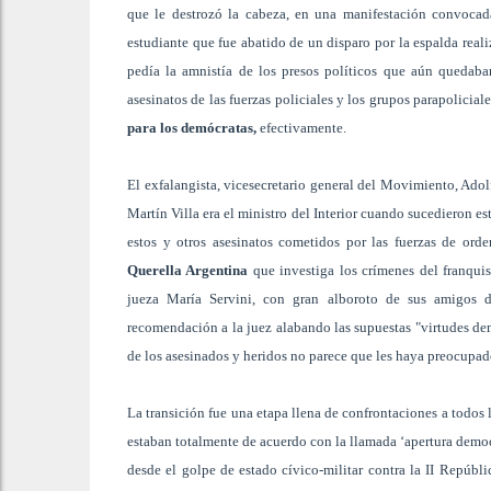
que le destrozó la cabeza, en una manifestación convocada
estudiante que fue abatido de un disparo por la espalda real
pedía la amnistía de los presos políticos que aún quedaba
asesinatos de las fuerzas policiales y los grupos parapolicial
para los demócratas,
efectivamente.
El exfalangista, vicesecretario general del Movimiento, Ado
Martín Villa era el ministro del Interior cuando sucedieron 
estos y otros asesinatos cometidos por las fuerzas de ord
Querella Argentina
que investiga los crímenes del franquis
jueza María Servini, con gran alboroto de sus amigos d
recomendación a la juez alabando las supuestas "virtudes dem
de los asesinados y heridos no parece que les haya preocupad
La transición fue una etapa llena de confrontaciones a todos
estaban totalmente de acuerdo con la llamada ‘apertura democr
desde el golpe de estado cívico-militar contra la II Repúbl