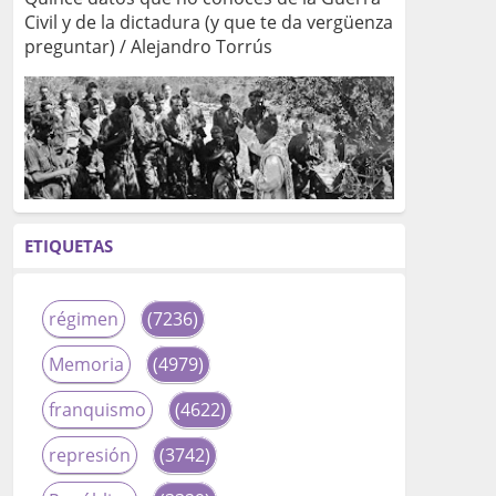
Civil y de la dictadura (y que te da vergüenza
preguntar) / Alejandro Torrús
ETIQUETAS
régimen
(7236)
Memoria
(4979)
franquismo
(4622)
represión
(3742)