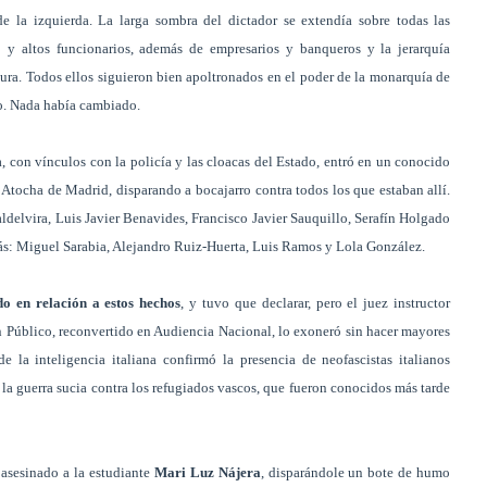
 de la izquierda. La larga sombra del dictador se extendía sobre todas las
ito y altos funcionarios, además de empresarios y banqueros y la jerarquía
adura. Todos ellos siguieron bien apoltronados en el poder de la monarquía de
co. Nada había cambiado.
 con vínculos con la policía y las cloacas del Estado, entró en un conocido
Atocha de Madrid, disparando a bocajarro contra todos los que estaban allí.
delvira, Luis Javier Benavides, Francisco Javier Sauquillo, Serafín Holgado
s: Miguel Sarabia, Alejandro Ruiz-Huerta, Luis Ramos y Lola González.
do en relación a estos hechos
, y tuvo que declarar, pero el juez instructor
 Público, reconvertido en Audiencia Nacional, lo exoneró sin hacer mayores
 la inteligencia italiana confirmó la presencia de neofascistas italianos
e la guerra sucia contra los refugiados vascos, que fueron conocidos más tarde
asesinado a la estudiante
Mari Luz Nájera
, disparándole un bote de humo