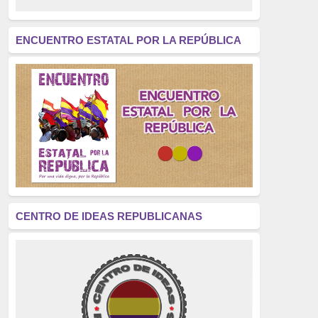
revolución
(312)
América Latina
(305)
ENCUENTRO ESTATAL POR LA REPÚBLICA
Exhumación
(304)
Golpe de Estado
(304)
Brigadas Internacionales
(303)
pensamiento
(294)
Revisionismo
(289)
La Transición
(275)
CENTRO DE IDEAS REPUBLICANAS
presos políticos
(273)
educación pública
(270)
La Izquierda
(260)