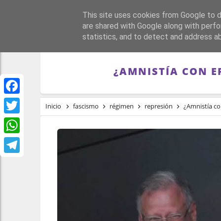
This site uses cookies from Google to de
PORTADA
REPÚBLI
are shared with Google along with perfo
statistics, and to detect and address a
¿AMNISTÍA CON E
Facebook
Inicio
fascismo
régimen
represión
¿Amnistía con
Twitter
WhatsApp
Telegram