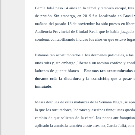
García Juliá pasó 14 años en la cárcel y también escapó, tra
de prisión. Sin embargo, en 2019 fue localizado en Brasil 
mañana del pasado 18 de noviembre ha sido puesto en liberta
Audiencia Provincial de Ciudad Real, que le había juzgado p
condena, contabilizando incluso los años en que estuvo fuga
Estamos tan acostumbrados a los desmanes judiciales, a las d
unos tuits y, sin embargo, liberar a un asesino confeso y con
ladrones de guante blanco…
Estamos tan acostumbrados a 
durante toda la dictadura y la transición, que a pesar
inmutado
.
Meses después de estas matanzas de la Semana Negra, se aprob
la que los torturadores, ladrones y asesinos franquistas qued
cambio de que salieran de la cárcel los pocos antifranquis
aplicado la amnistía también a este asesino, García Juliá, con