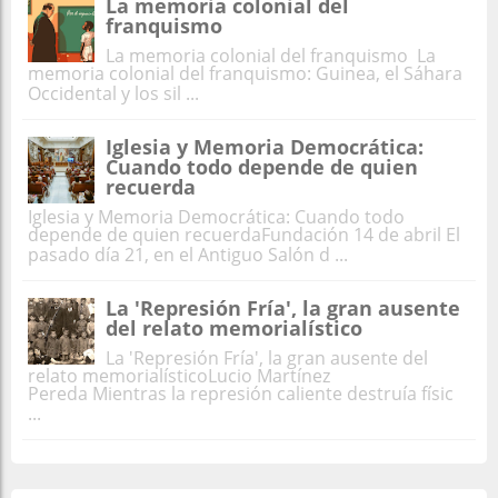
La memoria colonial del
franquismo
La memoria colonial del franquismo La
memoria colonial del franquismo: Guinea, el Sáhara
Occidental y los sil ...
Iglesia y Memoria Democrática:
Cuando todo depende de quien
recuerda
Iglesia y Memoria Democrática: Cuando todo
depende de quien recuerdaFundación 14 de abril El
pasado día 21, en el Antiguo Salón d ...
La 'Represión Fría', la gran ausente
del relato memorialístico
La 'Represión Fría', la gran ausente del
relato memorialísticoLucio Martínez
Pereda Mientras la represión caliente destruía físic
...