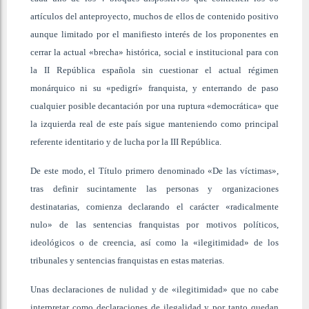
artículos del anteproyecto, muchos de ellos de contenido positivo
aunque limitado por el manifiesto interés de los proponentes en
cerrar la actual «brecha» histórica, social e institucional para con
la II República española sin cuestionar el actual régimen
monárquico ni su «pedigrí» franquista, y enterrando de paso
cualquier posible decantación por una ruptura «democrática» que
la izquierda real de este país sigue manteniendo como principal
referente identitario y de lucha por la III República.
De este modo, el Título primero denominado «De las víctimas»,
tras definir sucintamente las personas y organizaciones
destinatarias, comienza declarando el carácter «radicalmente
nulo» de las sentencias franquistas por motivos políticos,
ideológicos o de creencia, así como la «ilegitimidad» de los
tribunales y sentencias franquistas en estas materias.
Unas declaraciones de nulidad y de «ilegitimidad» que no cabe
interpretar como declaraciones de ilegalidad y por tanto quedan