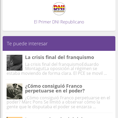
El Primer DNI Republicano
Te puede interesar
La crisis final del franquismo
La crisis final del franquismoEduardo
MontagutLa oposición al régimen se
estaba moviendo de forma clara. El PCE se movil ...
¿Cómo consiguió Franco
perpetuarse en el poder?
¿Cómo consiguió Franco perpetuarse en el
poder? Marc Pons Se limitó a observar cómo la
gente que le disputaba el poder se enzarza ...