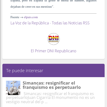
España, pero en España la gente se moría de hambre, algunos
dejaban de creer en sus mentiras”.
Fuente →
elpais.com
La Voz de la República - Todas las Noticias RSS
El Primer DNI Republicano
Te puede interesar
Simancas: resignificar el
franquismo es perpetuarlo
Simancas: resignificar el franquismo es
perpetuarloJuan Cigarría El monumento no es un
vestigio neutral del p ...