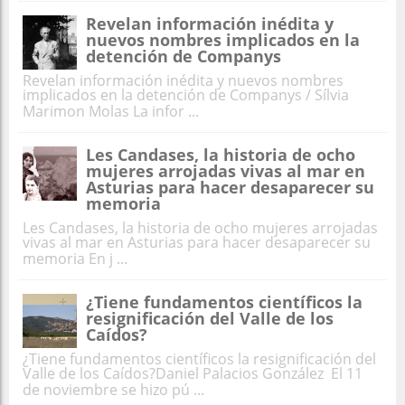
Revelan información inédita y
nuevos nombres implicados en la
detención de Companys
Revelan información inédita y nuevos nombres
implicados en la detención de Companys / Sílvia
Marimon Molas La infor ...
Les Candases, la historia de ocho
mujeres arrojadas vivas al mar en
Asturias para hacer desaparecer su
memoria
Les Candases, la historia de ocho mujeres arrojadas
vivas al mar en Asturias para hacer desaparecer su
memoria En j ...
¿Tiene fundamentos científicos la
resignificación del Valle de los
Caídos?
¿Tiene fundamentos científicos la resignificación del
Valle de los Caídos?Daniel Palacios González El 11
de noviembre se hizo pú ...