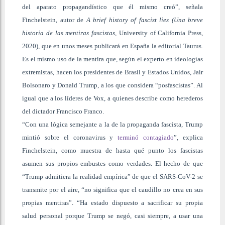
del aparato propagandístico que él mismo creó”, señala
Finchelstein, autor de
A brief history of fascist lies (Una breve
historia de las mentiras fascistas,
University of California Press,
2020), que en unos meses publicará en España la editorial Taurus.
Es el mismo uso de la mentira que, según el experto en ideologías
extremistas, hacen los presidentes de Brasil y Estados Unidos, Jair
Bolsonaro y Donald Trump, a los que considera “posfascistas”. Al
igual que a los líderes de Vox, a quienes describe como herederos
del dictador Francisco Franco.
“Con una lógica semejante a la de la propaganda fascista, Trump
mintió sobre el coronavirus y
terminó contagiado
”, explica
Finchelstein, como muestra de hasta qué punto los fascistas
asumen sus propios embustes como verdades. El hecho de que
“Trump admitiera la realidad empírica” de que el SARS-CoV-2 se
transmite por el aire, “no significa que el caudillo no crea en sus
propias mentiras”. “Ha estado dispuesto a sacrificar su propia
salud personal porque Trump se negó, casi siempre, a usar una