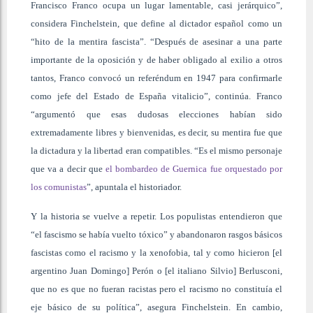
Francisco Franco ocupa un lugar lamentable, casi jerárquico”,
considera Finchelstein, que define al dictador español como un
“hito de la mentira fascista”. “Después de asesinar a una parte
importante de la oposición y de haber obligado al exilio a otros
tantos, Franco convocó un referéndum en 1947 para confirmarle
como jefe del Estado de España vitalicio”, continúa. Franco
“argumentó que esas dudosas elecciones habían sido
extremadamente libres y bienvenidas, es decir, su mentira fue que
la dictadura y la libertad eran compatibles. “Es el mismo personaje
que va a decir que
el bombardeo de Guernica fue orquestado por
los comunistas
”, apuntala el historiador.
Y la historia se vuelve a repetir. Los populistas entendieron que
“el fascismo se había vuelto tóxico” y abandonaron rasgos básicos
fascistas como el racismo y la xenofobia, tal y como hicieron [el
argentino Juan Domingo] Perón o [el italiano Silvio] Berlusconi,
que no es que no fueran racistas pero el racismo no constituía el
eje básico de su política”, asegura Finchelstein. En cambio,