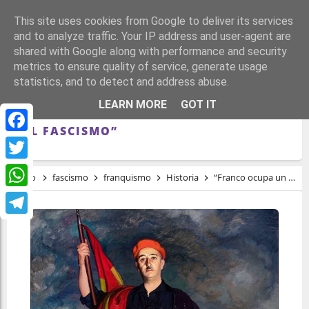
This site uses cookies from Google to deliver its services
and to analyze traffic. Your IP address and user-agent are
shared with Google along with performance and security
metrics to ensure quality of service, generate usage
statistics, and to detect and address abuse.
“FRANCO OCUPA UN LUGAR JERÁRQUICO
LEARN MORE
GOT IT
ENTRE LOS MENTIROSOS DE LA HISTORIA
DEL FASCISMO”
Facebook
Twitter
Inicio
fascismo
franquismo
Historia
“Franco ocupa un lugar jerárquico entre los mentirosos de la historia del fascismo”
WhatsApp
Telegram