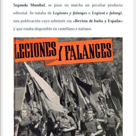
Segunda Mundial
, se puso en marcha un peculiar producto
editorial. Se trataba de
Legiones y falanges
o
Legioni e falangi
,
una publicación cuyo subtítulo era
«Revista de Italia y España»
y que estaba disponible en castellano e italiano.