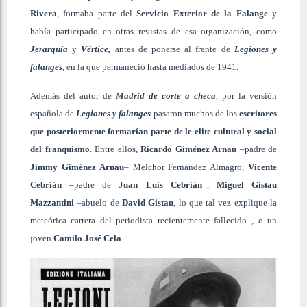
Rivera
, formaba parte del
Servicio Exterior de la Falange
y
había participado en otras revistas de esa organización, como
Jerarquía
y
Vértice,
antes de ponerse al frente de
Legiones y
falanges
, en la que permaneció hasta mediados de 1941.
Además del autor de
Madrid de corte a checa
, por la versión
española de
Legiones y falanges
pasaron muchos de los
escritores
que posteriormente formarían parte de le elite cultural y social
del franquismo
. Entre ellos,
Ricardo Giménez Arnau
–padre de
Jimmy Giménez Arnau
– Melchor Fernández Almagro,
Vicente
Cebrián
–padre de
Juan Luis Cebrián–
,
Miguel Gistau
Mazzantini
–abuelo de
David Gistau
, lo que tal vez explique la
meteórica carrera del periodista recientemente fallecido–, o un
joven
Camilo José Cela
.