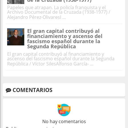
Papeles que atrapan. La policía franquista y el
Archivo Documental de la Cruzada (1938-1977) /
Alejandro Pérez-OlivaresI ...
El gran capital contribuyó al
financiamiento y ascenso del
fascismo español durante la
Segunda República
El gran capital contribuyó al financiamiento y
ascenso del fascismo español durante la Segunda
República / Víctor SilesAlfonso García- ...
COMENTARIOS
No hay comentarios