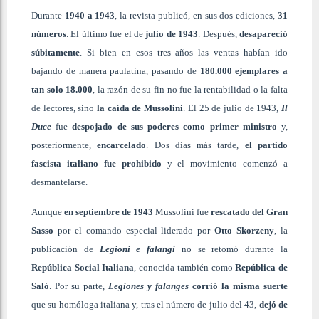
Durante
1940 a 1943
, la revista publicó, en sus dos ediciones,
31
números
. El último fue el de
julio de 1943
. Después,
desapareció
súbitamente
. Si bien en esos tres años las ventas habían ido
bajando de manera paulatina, pasando de
180.000 ejemplares a
tan solo 18.000
, la razón de su fin no fue la rentabilidad o la falta
de lectores, sino
la caída de Mussolini
. El 25 de julio de 1943,
Il
Duce
fue
despojado de sus poderes como primer ministro
y,
posteriormente,
encarcelado
. Dos días más tarde,
el partido
fascista italiano fue prohibido
y el movimiento comenzó a
desmantelarse.
Aunque
en septiembre de 1943
Mussolini fue
rescatado del Gran
Sasso
por el comando especial liderado por
Otto Skorzeny
, la
publicación de
Legioni e falangi
no se retomó durante la
República Social Italiana
, conocida también como
República de
Saló
. Por su parte,
Legiones y falanges
corrió la misma suerte
que su homóloga italiana y, tras el número de julio del 43,
dejó de