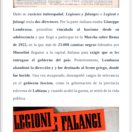
Dado su
carácter italoespañol
,
Legiones y falanges
o
Legioni e
falangi
tenía
dos directores
. Por la parte italiana estaba
Giuseppe
Lombrassa
, periodista
vinculado al fascismo desde su
adolescencia
y que llegó a participar en la
Marcha sobre Roma
de 1922,
en la que más de
25.000 camisas negras
liderados por
Mussolini
llegaron a la capital Italiana para
exigir que se les
entregase el gobierno del país
. Posteriormente,
Lombassa
abandonó la dirección y y fue destinado al frente griego, donde
fue herido
. Una vez recuperado, desempeñó cargos de relevancia
en el
gobierno fascista
, como la gobernación de la provincia
eslovena de
Lubiana
y, cuando acabó la guerra, se retiró de la vida
pública.