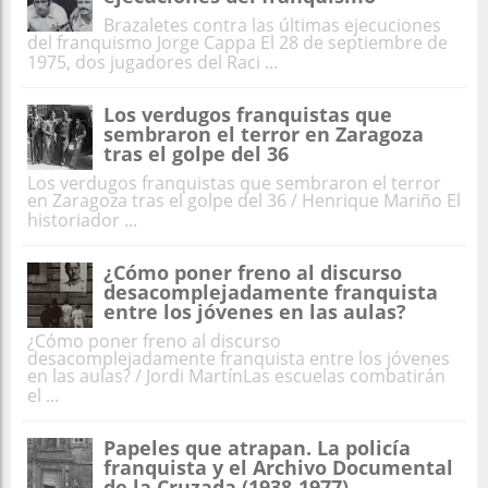
Brazaletes contra las últimas ejecuciones
del franquismo Jorge Cappa El 28 de septiembre de
1975, dos jugadores del Raci ...
Los verdugos franquistas que
sembraron el terror en Zaragoza
tras el golpe del 36
Los verdugos franquistas que sembraron el terror
en Zaragoza tras el golpe del 36 / Henrique Mariño El
historiador ...
¿Cómo poner freno al discurso
desacomplejadamente franquista
entre los jóvenes en las aulas?
¿Cómo poner freno al discurso
desacomplejadamente franquista entre los jóvenes
en las aulas? / Jordi MartínLas escuelas combatirán
el ...
Papeles que atrapan. La policía
franquista y el Archivo Documental
de la Cruzada (1938-1977)