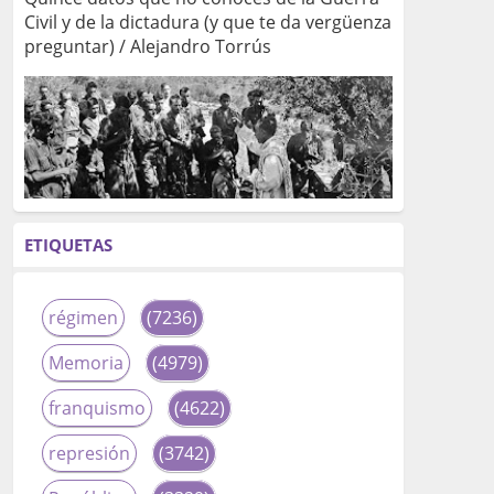
Civil y de la dictadura (y que te da vergüenza
preguntar) / Alejandro Torrús
ETIQUETAS
régimen
(7236)
Memoria
(4979)
franquismo
(4622)
represión
(3742)