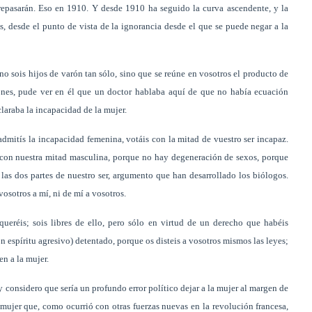
repasarán. Eso en 1910. Y desde 1910 ha seguido la curva ascendente, y la
s, desde el punto de vista de la ignorancia desde el que se puede negar a la
no sois hijos de varón tan sólo, sino que se reúne en vosotros el producto de
iones, pude ver en él que un doctor hablaba aquí de que no había ecuación
laraba la incapacidad de la mujer.
dmitís la incapacidad femenina, votáis con la mitad de vuestro ser incapaz.
 con nuestra mitad masculina, porque no hay degeneración de sexos, porque
as dos partes de nuestro ser, argumento que han desarrollado los biólogos.
osotros a mí, ni de mí a vosotros.
queréis; sois libres de ello, pero sólo en virtud de un derecho que habéis
n espíritu agresivo) detentado, porque os disteis a vosotros mismos las leyes;
n a la mujer.
 considero que sería un profundo error político dejar a la mujer al margen de
a mujer que, como ocurrió con otras fuerzas nuevas en la revolución francesa,