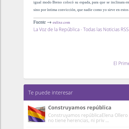
igual modo Breno colocó su espada, para que se inclinara en
sino por íntima convicción, que nadie como yo sirve en esto
Fuente →
eulixe.com
La Voz de la República - Todas las Noticias RSS
El Prim
Te puede interesar
Construyamos república
Construyamos repúblicaElena Ollero L
no tiene herencias, ni priv ...