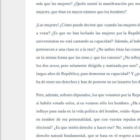
más que las mujeres? ¿Quién nutrió la manifestación pro re
mujeres, que iban en mayor número que los hombres?
¡Las mujeres! ¿Cómo puede decirse que cuando las mujeres de
a votar? ¿Es que no han luchado las mujeres por la Repúbl
universitarias no está cantando su capacidad? Además, al habla
pertenecen a una clase ni a la otra? ¿No sufren éstas las con
en la misma forma que las otras y que los varones? ¿No refluy
los dos sexos, pero solamente dirigida y matizada por uno?
largos años de República, para demostrar su capacidad? Y ¿p
ha de tener sus derechos y han de ponerse en un lazareto los 
Pero, además, señores diputados, los que votasteis por la Re
si habéis votado solos, si os votaron sólo los hombres. ¿Ha 
influye para nada en la vida política del hombre, estáis -fija
en nombre de esa personalidad, que con vuestra repulsa rec
electoral? ¿Es que tenéis derecho a hacer eso? No; tenéis el d
derecho natural fundamental, que se basa en el respeto a to