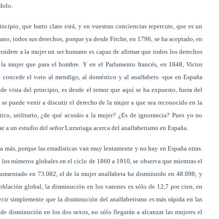
dolo.
incipio, que harto claro está, y en vuestras conciencias repercute, que es un
mano, todos sus derechos, porque ya desde Fitche, en 1796, se ha aceptado, en
nsidere a la mujer un ser humano es capaz de afirmar que todos los derechos
la mujer que para el hombre. Y en el Parlamento francés, en 1848, Victor
e concede el voto al mendigo, al doméstico y al analfabeto -que en España
de vista del principio, es desde el temor que aquí se ha expuesto, fuera del
se puede venir a discutir el derecho de la mujer a que sea reconocido en la
tico, utilitario, ¿de qué acusáis a la mujer? ¿Es de ignorancia? Pues yo no
rme a un estudio del señor Luzuriaga acerca del analfabetismo en España.
a más, porque las estadísticas van muy lentamente y no hay en España otras.
o los números globales en el ciclo de 1860 a 1910, se observa que mientras el
 aumentado en 73.082, el de la mujer analfabeta ha disminuido en 48.098; y
oblación global, la disminución en los varones es sólo de 12,7 por cien, en
decir simplemente que la disminución del analfabetismo es más rápida en las
e disminución en los dos sexos, no sólo llegarán a alcanzar las mujeres el