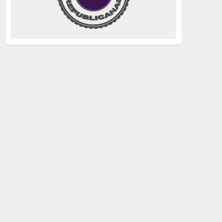
justicia
(258)
Holocausto
(239)
Maquis
(237)
capitalismo
(228)
crisis sanitaria
(228)
Catalunya Proces
(227)
Lucha de clases
(211)
comunismo
(208)
bebés robados
(199)
Imperialismo
(189)
LGTBIQ
(181)