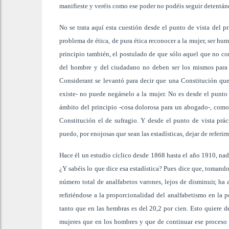
manifieste y veréis como ese poder no podéis seguir detentán
No se trata aquí esta cuestión desde el punto de vista del pr
problema de ética, de pura ética reconocer a la mujer, ser hu
principio también, el postulado de que sólo aquel que no co
del hombre y del ciudadano no deben ser los mismos para 
Considerant se levantó para decir que una Constitución qu
existe- no puede negárselo a la mujer. No es desde el punto 
ámbito del principio -cosa dolorosa para un abogado-, como 
Constitución el de sufragio. Y desde el punto de vista prác
puedo, por enojosas que sean las estadísticas, dejar de referi
Hace él un estudio cíclico desde 1868 hasta el año 1910, nad
¿Y sabéis lo que dice esa estadística? Pues dice que, tomand
número total de analfabetos varones, lejos de disminuir, ha
refiriéndose a la proporcionalidad del analfabetismo en la p
tanto que en las hembras es del 20,2 por cien. Esto quiere 
mujeres que en los hombres y que de continuar ese proceso d