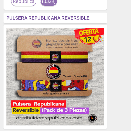
República
(3329)
corrupción
(3266)
PULSERA REPUBLICANA REVERSIBLE
fascismo
(2677)
tardofranquismo
(2320)
Actualidad
(2319)
monarquía
(2253)
borbones
(2176)
Cultura
(2163)
Guerra
(1674)
genocidio
(1234)
mujer
(1070)