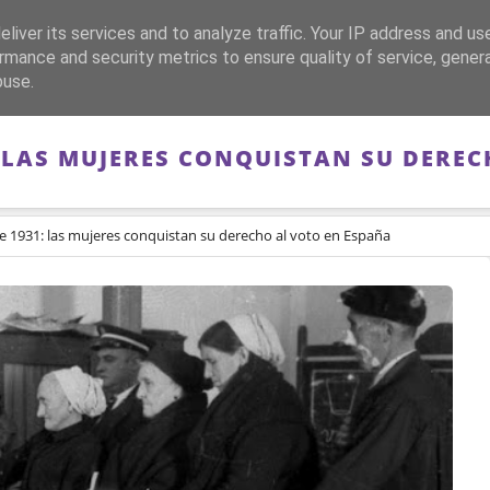
liver its services and to analyze traffic. Your IP address and us
CA
FRANQUISMO
GUERRA DE ESPAÑA
MEMORIA
rmance and security metrics to ensure quality of service, gene
buse.
: LAS MUJERES CONQUISTAN SU DERE
e 1931: las mujeres conquistan su derecho al voto en España