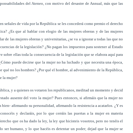
sponsabilidades del Ateneo, con motivo del desastre de Annual, más que las
n señales de vida por la República se les concederá como premio el derecho
ica? ¿Es que al hablar con elogio de las mujeres obreras y de las mujeres
r de las mujeres obreras y universitarias, ¿se va a ignorar a todas las que no
secuencias de la legislación? ¿No pagan los impuestos para sostener al Estado
e sobre ellas toda la consecuencia de la legislación que se elabora aquí para
 ¿Cómo puede decirse que la mujer no ha luchado y que necesita una época,
or qué no los hombres? ¿Por qué el hombre, al advenimiento de la República,
de la mujer?
pública, y a quienes os votaron los republicanos, meditad un momento y decid
estado ausente del voto la mujer? Pues entonces, si afirmáis que la mujer no
os bien- afirmando su personalidad, afirmando la resistencia a acatarlos. ¿Y es
onocéis y declaráis, por lo que cerráis las puertas a la mujer en materia
erecho que os ha dado la ley, la ley que hicisteis vosotros, pero no tenéis el
do ser humano, y lo que hacéis es detentar un poder; dejad que la mujer se