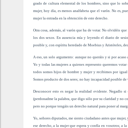
grado de cultura elemental de los hombres, sino que lo sob
mujer, hoy día, es menos analfabeta que el varón. No es, pue
mujer la entrada en la obtención de este derecho.
Otra cosa, además, al varón que ha de votar. No olvidéis que 
los dos sexos. En ausencia mía y leyendo el diario de ses
posible y, con espíritu heredado de Moebius y Aristóteles, dec
A eso, un solo argumento: aunque no queráis y si por acaso a
Yo y todas las mujeres a quienes represento queremos votar
todos somos hijos de hombre y mujer y recibimos por igual l
Somos producto de dos seres; no hay incapacidad posible de v
Desconocer esto es negar la realidad evidente. Negadlo si 
(perdonadme la palabra, que digo sólo por su claridad y no co
pero no porque tengáis un derecho natural para poner al marge
Yo, señores diputados, me siento ciudadano antes que mujer, y
ese derecho, a la mujer que espera y confía en vosotros; a l