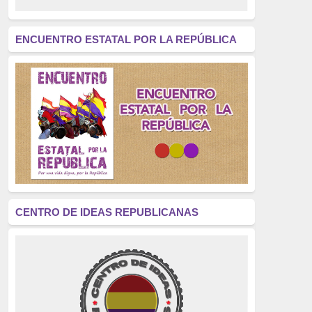
revolución
(312)
América Latina
(305)
ENCUENTRO ESTATAL POR LA REPÚBLICA
Exhumación
(304)
Golpe de Estado
(304)
Brigadas Internacionales
(303)
pensamiento
(294)
Revisionismo
(289)
La Transición
(275)
CENTRO DE IDEAS REPUBLICANAS
presos políticos
(273)
educación pública
(270)
La Izquierda
(260)