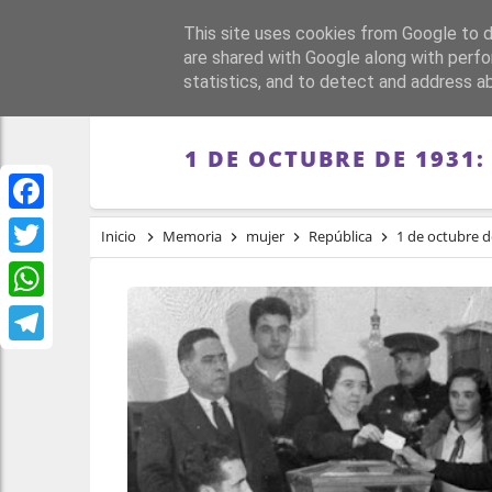
This site uses cookies from Google to de
PORTADA
REPÚBLI
are shared with Google along with perfo
statistics, and to detect and address a
1 DE OCTUBRE DE 1931
Facebook
Inicio
Memoria
mujer
República
1 de octubre d
Twitter
WhatsApp
Telegram