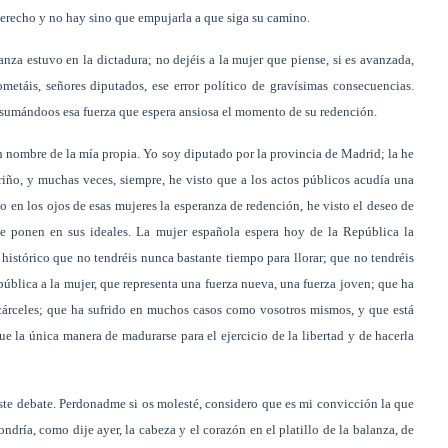
derecho y no hay sino que empujarla a que siga su camino.
ranza estuvo en la dictadura; no dejéis a la mujer que piense, si es avanzada,
etáis, señores diputados, ese error político de gravísimas consecuencias.
y sumándoos esa fuerza que espera ansiosa el momento de su redención.
 nombre de la mía propia. Yo soy diputado por la provincia de Madrid; la he
riño, y muchas veces, siempre, he visto que a los actos públicos acudía una
o en los ojos de esas mujeres la esperanza de redención, he visto el deseo de
ue ponen en sus ideales. La mujer española espera hoy de la República la
 histórico que no tendréis nunca bastante tiempo para llorar; que no tendréis
pública a la mujer, que representa una fuerza nueva, una fuerza joven; que ha
cárceles; que ha sufrido en muchos casos como vosotros mismos, y que está
e la única manera de madurarse para el ejercicio de la libertad y de hacerla
ste debate. Perdonadme si os molesté, considero que es mi convicción la que
ndría, como dije ayer, la cabeza y el corazón en el platillo de la balanza, de