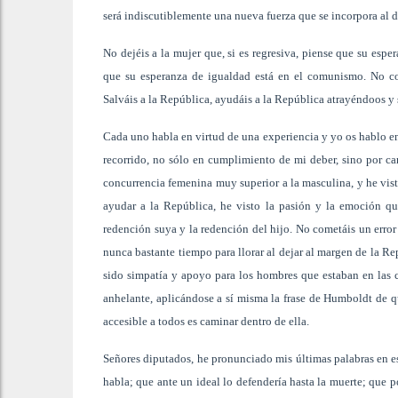
será indiscutiblemente una nueva fuerza que se incorpora al 
No dejéis a la mujer que, si es regresiva, piense que su espe
que su esperanza de igualdad está en el comunismo. No com
Salváis a la República, ayudáis a la República atrayéndoos 
Cada uno habla en virtud de una experiencia y yo os hablo en
recorrido, no sólo en cumplimiento de mi deber, sino por ca
concurrencia femenina muy superior a la masculina, y he vist
ayudar a la República, he visto la pasión y la emoción q
redención suya y la redención del hijo. No cometáis un error
nunca bastante tiempo para llorar al dejar al margen de la Re
sido simpatía y apoyo para los hombres que estaban en las 
anhelante, aplicándose a sí misma la frase de Humboldt de qu
accesible a todos es caminar dentro de ella.
Señores diputados, he pronunciado mis últimas palabras en e
habla; que ante un ideal lo defendería hasta la muerte; que po