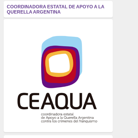
antifascismo
(1006)
COORDINADORA ESTATAL DE APOYO A LA
QUERELLA ARGENTINA
Eventos
(914)
Historia
(752)
Crímenes del franquismo
(721)
dictadura
(699)
Feminismo
(607)
neofranquismo
(567)
Justicia Universal
(527)
Derechos Humanos
(522)
Nacionalcatolicismo
(514)
Exilio
(506)