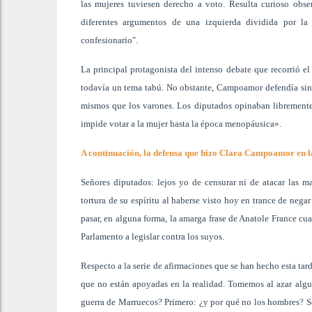
las mujeres tuviesen derecho a voto. Resulta curioso obse
diferentes argumentos de una izquierda dividida por la 
confesionario".
La principal protagonista del intenso debate que recorrió el
todavía un tema tabú. No obstante, Campoamor defendía sin 
mismos que los varones. Los diputados opinaban libremente 
impide votar a la mujer hasta la época menopáusica».
A continuación, la defensa que hizo Clara Campoamor en las
Señores diputados: lejos yo de censurar ni de atacar las ma
tortura de su espíritu al haberse visto hoy en trance de neg
pasar, en alguna forma, la amarga frase de Anatole France cua
Parlamento a legislar contra los suyos.
Respecto a la serie de afirmaciones que se han hecho esta tard
que no están apoyadas en la realidad. Tomemos al azar algun
guerra de Marruecos? Primero: ¿y por qué no los hombres? S