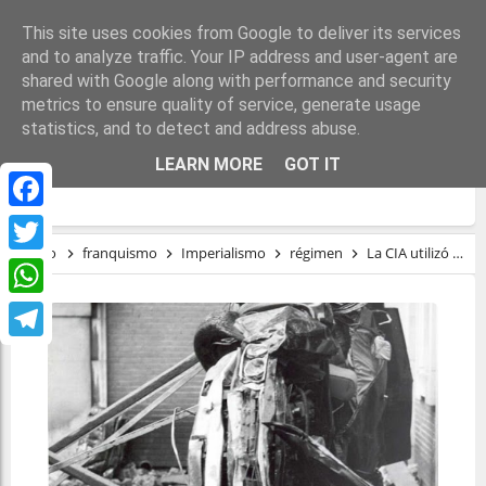
This site uses cookies from Google to deliver its services
and to analyze traffic. Your IP address and user-agent are
shared with Google along with performance and security
metrics to ensure quality of service, generate usage
statistics, and to detect and address abuse.
LA CIA UTILIZÓ A ETA PARA ASESINAR A
LEARN MORE
GOT IT
CARRERO BLANCO
Facebook
Inicio
franquismo
Imperialismo
régimen
La CIA utilizó a ETA para asesinar a Carrero Blanco
Twitter
WhatsApp
Telegram