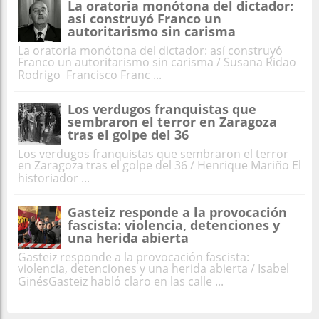
La oratoria monótona del dictador:
así construyó Franco un
autoritarismo sin carisma
La oratoria monótona del dictador: así construyó
Franco un autoritarismo sin carisma / Susana Ridao
Rodrigo Francisco Franc ...
Los verdugos franquistas que
sembraron el terror en Zaragoza
tras el golpe del 36
Los verdugos franquistas que sembraron el terror
en Zaragoza tras el golpe del 36 / Henrique Mariño El
historiador ...
Gasteiz responde a la provocación
fascista: violencia, detenciones y
una herida abierta
Gasteiz responde a la provocación fascista:
violencia, detenciones y una herida abierta / Isabel
GinésGasteiz habló claro en las calle ...