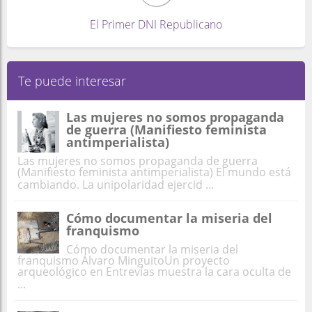
El Primer DNI Republicano
Te puede interesar
Las mujeres no somos propaganda
de guerra (Manifiesto feminista
antimperialista)
Las mujeres no somos propaganda de guerra
(Manifiesto feminista antimperialista) El mundo está
cambiando. La unipolaridad ejercid ...
Cómo documentar la miseria del
franquismo
Cómo documentar la miseria del
franquismo Álvaro MinguitoUn proyecto
arqueológico en Entrevías muestra la cara oculta de
...