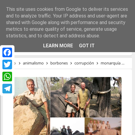
This site uses cookies from Google to deliver its services
and to analyze traffic. Your IP address and user-agent are
shared with Google along with performance and security
metrics to ensure quality of service, generate usage
statistics, and to detect and address abuse.
EL REY QUE MATA
LEARN MORE
GOT IT
Facebook
Inicio
animalismo
borbones
corrupción
monarquía
rég
Twitter
WhatsApp
Telegram