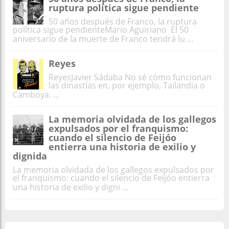
ruptura política sigue pendiente
50 años después de Franco, la ruptura
política sigue pendienteMario Aguiriano El 50
aniversario de la muerte de Franco tendrá lu ...
Reyes
ReyesJavier Sádaba No sé cómo funcionan
las dinastías en, por ejemplo, Tailandia o
Camboya. ...
La memoria olvidada de los gallegos
expulsados por el franquismo:
cuando el silencio de Feijóo
entierra una historia de exilio y
dignida
La memoria olvidada de los gallegos expulsados por
el franquismo: cuando el silencio de Feijóo entierra
una historia de exilio y digni ...