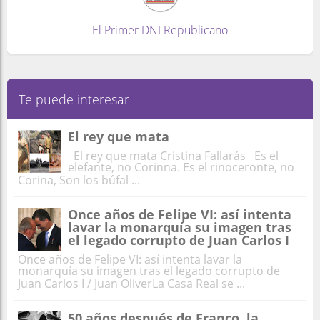
El Primer DNI Republicano
Te puede interesar
El rey que mata
El rey que mata Cristina Fallarás Es el
elefante, no Corinna. Es el rinoceronte, no
Corina, Son los búfal ...
Once años de Felipe VI: así intenta
lavar la monarquía su imagen tras
el legado corrupto de Juan Carlos I
Once años de Felipe VI: así intenta lavar la
monarquía su imagen tras el legado corrupto de
Juan Carlos I / Juan OliverLa Casa Real se ...
50 años después de Franco, la