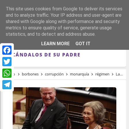
This site uses cookies from Google to deliver its services
and to analyze traffic. Your IP address and user-agent are
shared with Google along with performance and security
metrics to ensure quality of service, generate usage
statistics, and to detect and address abuse.
LAS REDES SOCIALES PIDEN LA
LEARN MORE
GOT IT
ABDICACIÓN DE FELIPE VI POR LOS
ESCÁNDALOS DE SU PADRE
Facebook
Twitter
Inicio
borbones
corrupción
monarquía
régimen
Las redes sociales piden la abdicación de Felipe VI por los escándalos de su padre
WhatsApp
Telegram