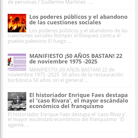
de personas / Guillermo Martínez ...
Los poderes públicos y el abandono
de las cuestiones sociales
Los poderes públicos y el abandono de las
cuestiones sociales Romper el bloqueo contra el
pueblo palestino El fuego ...
MANIFIESTO ¡50 AÑOS BASTAN! 22
de noviembre 1975 -2025
MANIFIESTO ¡50 AÑOS BASTAN! 22 de
noviembre 1975 -2025 50 años de la restauración
borbónica 50 años sin el general ...
El historiador Enrique Faes destapa
el 'caso Rivara', el mayor escándalo
económico del franquismo
El historiador Enrique Faes destapa el 'caso Rivara',
el mayor escándalo económico del franquismo 'El
agente ...