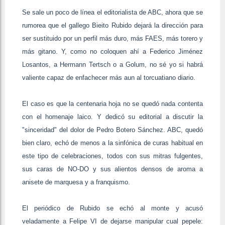
Se sale un poco de línea el editorialista de ABC, ahora que se
rumorea que el gallego Bieito Rubido dejará la dirección para
ser sustituido por un perfil más duro, más FAES, más torero y
más gitano. Y, como no coloquen ahí a Federico Jiménez
Losantos, a Hermann Tertsch o a Golum, no sé yo si habrá
valiente capaz de enfachecer más aun al torcuatiano diario.
El caso es que la centenaria hoja no se quedó nada contenta
con el homenaje laico. Y dedicó su editorial a discutir la
"sinceridad" del dolor de Pedro Botero Sánchez. ABC, quedó
bien claro, echó de menos a la sinfónica de curas habitual en
este tipo de celebraciones, todos con sus mitras fulgentes,
sus caras de NO-DO y sus alientos densos de aroma a
anisete de marquesa y a franquismo.
El periódico de Rubido se echó al monte y acusó
veladamente a Felipe VI de dejarse manipular cual pepele: