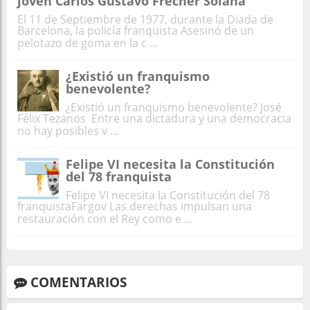
joven Carlos Gustavo Frecher Solana
El 11 de Septiembre de 1977, durante la Diada de
Barcelona, la policía franquista Asesinó de un
pelotazo de goma en la c ...
¿Existió un franquismo
benevolente?
¿Existió un franquismo benevolente? José
Félix Tezanos Entre una dictadura y una democracia
no hay posibles v ...
Felipe VI necesita la Constitución
del 78 franquista
Felipe VI necesita la Constitución del 78
franquistaFargov Las derechas impulsan una
restauración con el Rey como e ...
COMENTARIOS