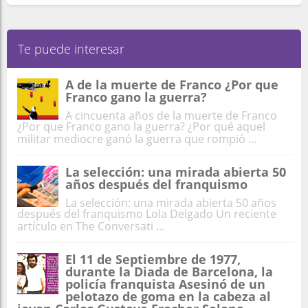
Te puede interesar
A de la muerte de Franco ¿Por que
Franco gano la guerra?
A cincuenta años de la muerte de Franco
¿Por que Franco gano la guerra? ¿Por qué aquel
militar mediocre ganó la guerra que rompió ...
La selección: una mirada abierta 50
años después del franquismo
La selección: una mirada abierta 50 años
después del franquismo Lola Delgado Un reciente
artículo en The Conversati ...
El 11 de Septiembre de 1977,
durante la Diada de Barcelona, la
policía franquista Asesinó de un
pelotazo de goma en la cabeza al