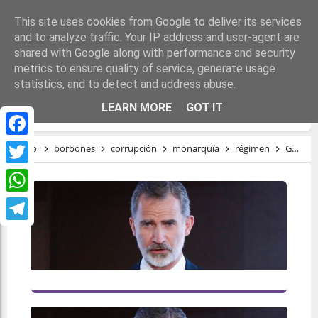
This site uses cookies from Google to deliver its services
and to analyze traffic. Your IP address and user-agent are
shared with Google along with performance and security
metrics to ensure quality of service, generate usage
statistics, and to detect and address abuse.
GUERRA DE ADJETIVOS BORBÓNICOS
LEARN MORE
GOT IT
Facebook
Inicio
borbones
corrupción
monarquía
régimen
Guerra de adjetivos borbónicos
Twitter
WhatsApp
Telegram