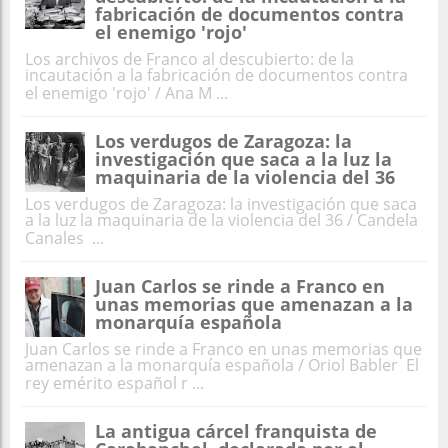
fabricación de documentos contra
el enemigo 'rojo'
Los archivos de Franco al descubierto: de la
incautación a la fabricación de documentos contra
el enemigo 'rojo' / Ana M ...
Los verdugos de Zaragoza: la
investigación que saca a la luz la
maquinaria de la violencia del 36
Los verdugos de Zaragoza: la investigación que saca
a la luz la maquinaria de la violencia del 36 / Candela
Canales ...
Juan Carlos se rinde a Franco en
unas memorias que amenazan a la
monarquía española
Juan Carlos se rinde a Franco en unas memorias que
amenazan a la monarquía española / Oriol Babler El
rey emérito español r ...
La antigua cárcel franquista de