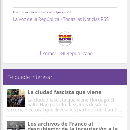
Fuente →
xaviercasals.wordpress.com
La Voz de la República - Todas las Noticias RSS
El Primer DNI Republicano
Te puede interesar
La ciudad fascista que viene
La ciudad fascista que viene Hordago El
Salto Han pasado diez años desde la
victoria electoral que llevó a los partidos del Camb ...
Los archivos de Franco al
descubierto: de la incautación a la