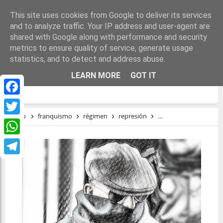
This site uses cookies from Google to deliver its services
and to analyze traffic. Your IP address and user-agent are
shared with Google along with performance and security
metrics to ensure quality of service, generate usage
statistics, and to detect and address abuse.
“BILLY EL NIÑO” Y EL CUARTO MÁS
LEARN MORE
GOT IT
OSCURO DE LA TRANSICIÓN
Facebook
Inicio
franquismo
régimen
represión
tardofranquismo
T
Twitter
WhatsApp
Telegram