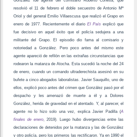
González fue agente del comisario Roberto Conesa, que
resolvió el 11 de febrero el doble secuestro de Antonio Mª
Oriol y del general Emilio Villaescusa que realizó el Grapo en
enero de 1977. Recientemente el diario
El País
explicó que
fue decisivo en aquel éxito que el policía sedujera a una
militante del Grapo. El episodio dio fama al comisario y
notoriedad a González. Pero poco antes del mismo este
agente apareció de refilón en las extrañas circunstancias que
rodearon la matanza de Atocha. Esta sucedió la noche del 24
de enero, cuando un comando ultraderechista asesinó en su
bufete a cinco abogados laboralistas. Javier Sauquillo, uno de
ellos, explicó poco antes del crimen que González pasó por el
despacho y les amenazó de muerte a él y a Dolores
González, herida de gravedad en el atentado. Y, al parecer, el
agente no lo hizo solo una vez, explica Javier Padilla (
A
finales de enero
, 2019). Luego hubo divergencias entre las
declaraciones de detenidos por la matanza y las de González
y otro policía, pero los primeros las rectificaron. Ya en 1990 el