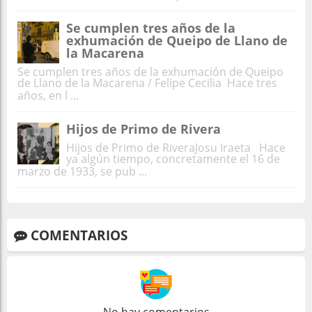
Se cumplen tres años de la
exhumación de Queipo de Llano de
la Macarena
Se cumplen tres años de la exhumación de Queipo
de Llano de la Macarena / Felipe Cecilia Hace tres
años, en l ...
Hijos de Primo de Rivera
Hijos de Primo de RiveraJosu Iraeta Hace
ya algún tiempo, concretamente el 16 de
marzo de 1933, se pub ...
COMENTARIOS
No hay comentarios