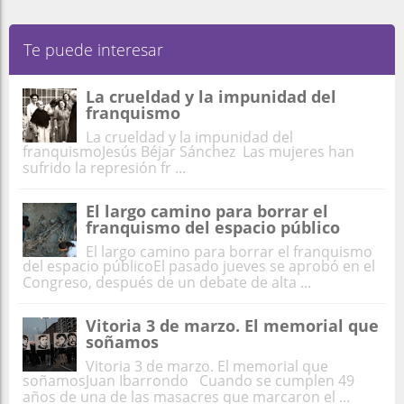
Te puede interesar
La crueldad y la impunidad del
franquismo
La crueldad y la impunidad del
franquismoJesús Béjar Sánchez Las mujeres han
sufrido la represión fr ...
El largo camino para borrar el
franquismo del espacio público
El largo camino para borrar el franquismo
del espacio públicoEl pasado jueves se aprobó en el
Congreso, después de un debate de alta ...
Vitoria 3 de marzo. El memorial que
soñamos
Vitoria 3 de marzo. El memorial que
soñamosJuan Ibarrondo Cuando se cumplen 49
años de una de las masacres que marcaron el ...