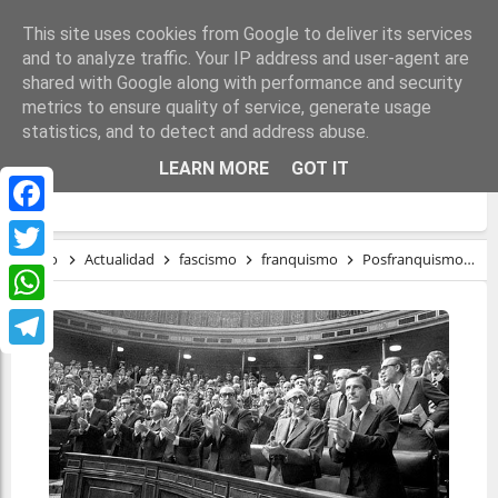
This site uses cookies from Google to deliver its services
and to analyze traffic. Your IP address and user-agent are
shared with Google along with performance and security
metrics to ensure quality of service, generate usage
statistics, and to detect and address abuse.
(PANDEMIA FRANQUISTA) ¿ALGUNA VEZ
LEARN MORE
GOT IT
SE FUE?
Facebook
Inicio
Actualidad
fascismo
franquismo
Posfranquismo
t
Twitter
WhatsApp
Telegram