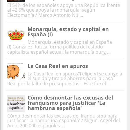
El 54% de los españoles apoya una República frente
al 42,5% que apoya la monarquía, según
Electomanía / Marco Antonio Nú ...
Monarquía, estado y capital en
España (I)
Monarquía, estado y capital en España
(I) González RuizLa forma política del estado
capitalista español actual, la monarquía burg ...
La Casa Real en apuros
La Casa Real en apuros"Felipe VI se congela
el sueldo y tira de ahorros para la Casa
Real por la falta de presupuestos". Este fue el ...
Cómo desmontar las excusas del
franquismo para justificar 'La
hambruna española'
Cómo desmontar las excusas del franquismo para
justificar 'La hambruna española' / Miguel Ángel del
Arco 200.000 españoles ...