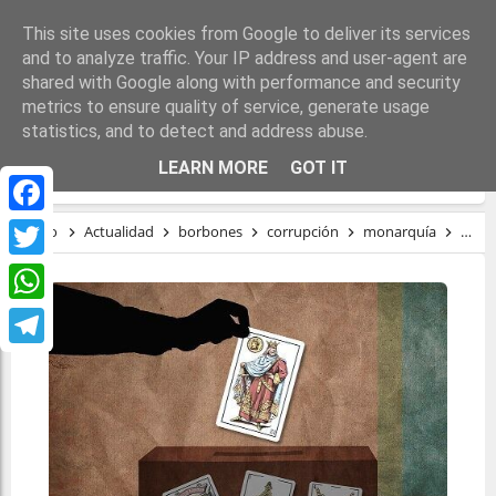
This site uses cookies from Google to deliver its services
and to analyze traffic. Your IP address and user-agent are
shared with Google along with performance and security
metrics to ensure quality of service, generate usage
statistics, and to detect and address abuse.
EL REY QUE RABIÓ
LEARN MORE
GOT IT
Facebook
Inicio
Actualidad
borbones
corrupción
monarquía
régi
Twitter
WhatsApp
Telegram