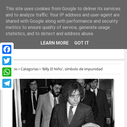
This site uses cookies from Google to deliver its services
and to analyze traffic. Your IP address and user-agent are
shared with Google along with performance and security
metrics to ensure quality of service, generate usage
statistics, and to detect and address abuse.
'BILLY EL NIÑO', SÍMBOLO DE
LEARN MORE
GOT IT
IMPUNIDAD
Facebook
Inicio
Categorias
'Billy El Niño', símbolo de impunidad
Twitter
WhatsApp
Telegram