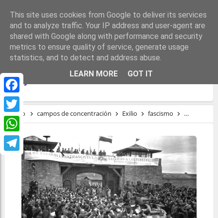
This site uses cookies from Google to deliver its services
and to analyze traffic. Your IP address and user-agent are
shared with Google along with performance and security
metrics to ensure quality of service, generate usage
statistics, and to detect and address abuse.
EL CANARIO QUE SALVÓ A CENTENARES
LEARN MORE
GOT IT
DE JUDÍOS
Facebook
Inicio
campos de concentración
Exilio
fascismo
Holocausto
Twitter
WhatsApp
Telegram