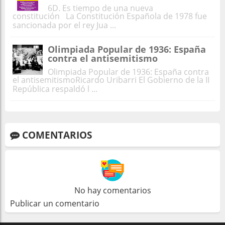
6D. Es tiempo de una nueva
constitución La Constitución Española de 1978 fue
sancionada por el rey Jua ...
Olimpiada Popular de 1936: España
contra el antisemitismo
Olimpiada Popular de 1936: España contra
el antisemitismoRicardo Uribarri El Gobierno de la II
República respaldó l ...
COMENTARIOS
No hay comentarios
Publicar un comentario