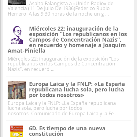
Asalto Falangista a «Unión Radio» de
Valencia (11 De Julio De 1936)Federico Rubio
Herrero A las 9:30 horas de la noche un g ...
Miércoles 22: inauguración de la
exposición “Los republicanos en los
Campos de Concentración Nazis”,
en recuerdo y homenaje a Joaquim
Amat-Piniella
Miércoles 22: inauguración de la exposición “Los
republicanos en los Campos de Concentración
Nazis”, en recuerd ...
Europa Laica y la FNLP: «La España
republicana lucha sola, pero lucha
por todos nosotros»
Europa Laica y la FNLP: «La España republicana
lucha sola, pero lucha por todos
nosotros Comunicado de Europa Laica y la Fe ...
6D. Es tiempo de una nueva
constitución