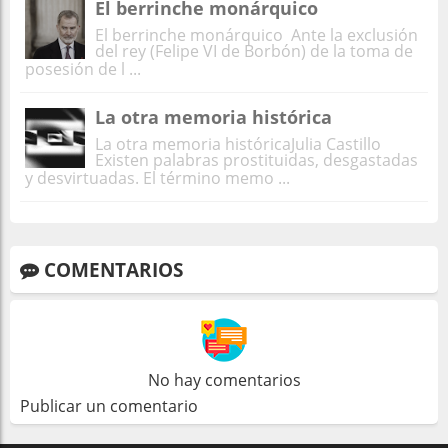
El berrinche monárquico
El berrinche monárquico Ante la exclusión
del rey (Felipe VI de Borbón) de la toma de
posesión de l ...
La otra memoria histórica
La otra memoria históricaJulia Castillo
Existen palabras prostituidas, desgastadas
y desvirtuadas. El término memo ...
COMENTARIOS
No hay comentarios
Publicar un comentario