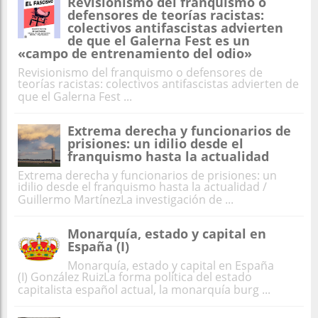
Revisionismo del franquismo o
defensores de teorías racistas:
colectivos antifascistas advierten
de que el Galerna Fest es un
«campo de entrenamiento del odio»
Revisionismo del franquismo o defensores de
teorías racistas: colectivos antifascistas advierten de
que el Galerna Fest ...
Extrema derecha y funcionarios de
prisiones: un idilio desde el
franquismo hasta la actualidad
Extrema derecha y funcionarios de prisiones: un
idilio desde el franquismo hasta la actualidad /
Guillermo MartínezLa investigación de ...
Monarquía, estado y capital en
España (I)
Monarquía, estado y capital en España
(I) González RuizLa forma política del estado
capitalista español actual, la monarquía burg ...