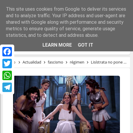
This site uses cookies from Google to deliver its services
and to analyze traffic. Your IP address and user-agent are
shared with Google along with performance and security
metrics to ensure quality of service, generate usage
statistics, and to detect and address abuse.
LISÍSTRATA NO PONE CAÑAS A FACHAS
LEARN MORE
GOT IT
Facebook
Inicio
Actualidad
fascismo
régimen
Lisístrata no pone cañas a fachas
Twitter
WhatsApp
Telegram