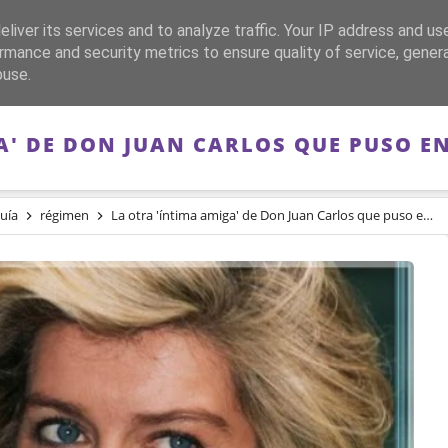
liver its services and to analyze traffic. Your IP address and us
CA
FRANQUISMO
GUERRA DE ESPAÑA
MEMORIA
rmance and security metrics to ensure quality of service, gene
buse.
A' DE DON JUAN CARLOS QUE PUSO EN
uía
régimen
La otra 'íntima amiga' de Don Juan Carlos que puso en jaque a la Casa Real