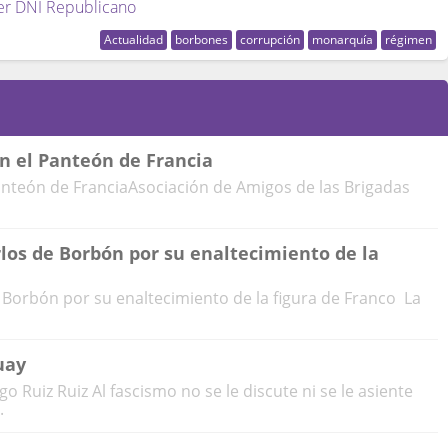
er DNI Republicano
Actualidad
borbones
corrupción
monarquía
régimen
en el Panteón de Francia
Panteón de FranciaAsociación de Amigos de las Brigadas
los de Borbón por su enaltecimiento de la
Borbón por su enaltecimiento de la figura de Franco La
uay
 Ruiz Ruiz Al fascismo no se le discute ni se le asiente
.