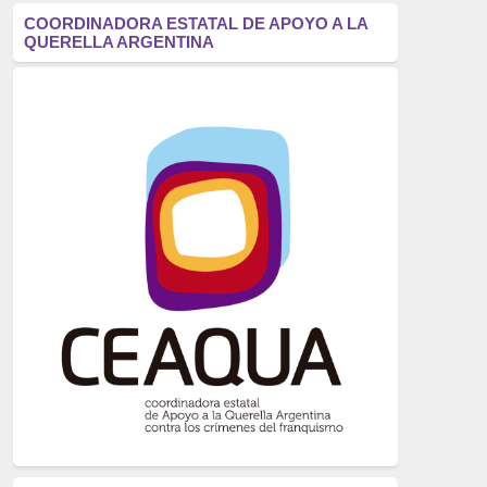
antifascismo
(1006)
COORDINADORA ESTATAL DE APOYO A LA
QUERELLA ARGENTINA
Eventos
(914)
Historia
(752)
Crímenes del franquismo
(721)
dictadura
(699)
Feminismo
(607)
neofranquismo
(567)
Justicia Universal
(527)
Derechos Humanos
(522)
Nacionalcatolicismo
(514)
Exilio
(506)