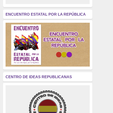
revolución
(312)
América Latina
(305)
ENCUENTRO ESTATAL POR LA REPÚBLICA
Exhumación
(304)
Golpe de Estado
(304)
Brigadas Internacionales
(303)
pensamiento
(294)
Revisionismo
(289)
La Transición
(275)
CENTRO DE IDEAS REPUBLICANAS
presos políticos
(273)
educación pública
(270)
La Izquierda
(260)