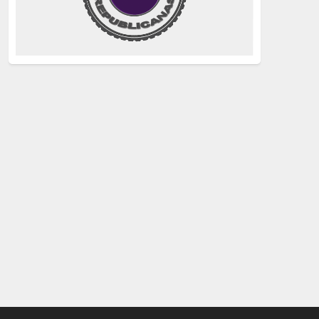
justicia
(258)
Holocausto
(239)
Maquis
(237)
capitalismo
(228)
crisis sanitaria
(228)
Catalunya Proces
(227)
Lucha de clases
(211)
comunismo
(208)
bebés robados
(199)
Imperialismo
(189)
LGTBIQ
(181)