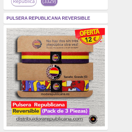
República
(3329)
corrupción
(3266)
PULSERA REPUBLICANA REVERSIBLE
fascismo
(2677)
tardofranquismo
(2320)
Actualidad
(2319)
monarquía
(2253)
borbones
(2176)
Cultura
(2163)
Guerra
(1674)
genocidio
(1234)
mujer
(1070)