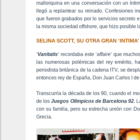
mallorquina en una conversación con un íntim
llegó a replantear su reinado. Confesiones i
que fueron grabados por lo servicios secreto e
la misma sociedad offshore, que hizo posible l
SELINA SCOTT, SU OTRA GRAN ‘INTIM
‘
Vanitatis
‘
recordaba este ‘
affaire
‘ que muchos
las numerosas polémicas del rey emérito, ha 
periodista británica de la cadena ITV, se desp
entonces rey de España, Don Juan Carlos I de
Transcurría la década de los 90, cuando el mo
de los
Juegos Olímpicos de Barcelona 92.
La
con su familia, pero su estrecha unión con D
Grecia.