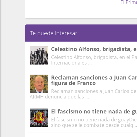
El Prim
Te puede interesar
Celestino Alfonso, brigadista, 
Celestino Alfonso, brigadista, en el 
Internacionales ...
Reclaman sanciones a Juan Car
figura de Franco
Reclaman sanciones a Juan Carlos de 
ARMH denuncia que las ...
El fascismo no tiene nada de g
El fascismo no tiene nada de guayDiego
sino que se le combate desde cualq ..