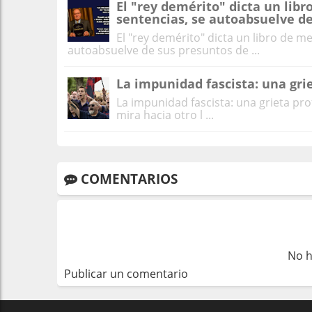
El "rey demérito" dicta un libr
sentencias, se autoabsuelve de
El "rey demérito" dicta un libro de me
autoabsuelve de sus presuntos de ...
La impunidad fascista: una gri
La impunidad fascista: una grieta pr
mira hacia otro l ...
COMENTARIOS
No h
Publicar un comentario