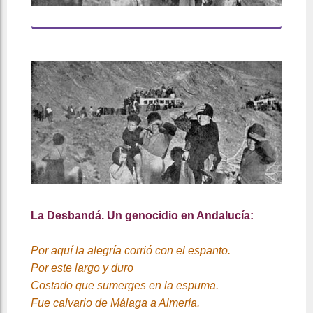
La Desbandá. Un genocidio en Andalucía:
Por aquí la alegría corrió con el espanto.
Por este largo y duro
Costado que sumerges en la espuma.
Fue calvario de Málaga a Almería.