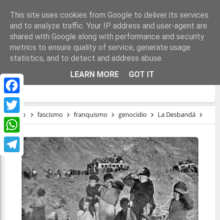
This site uses cookies from Google to deliver its services
and to analyze traffic. Your IP address and user-agent are
shared with Google along with performance and security
metrics to ensure quality of service, generate usage
statistics, and to detect and address abuse.
LA DESBANDÁ. UN GENOCIDIO EN
LEARN MORE
GOT IT
ANDALUCÍA
Facebook
Inicio
fascismo
franquismo
genocidio
La Desbandá
La D
Twitter
WhatsApp
Telegram