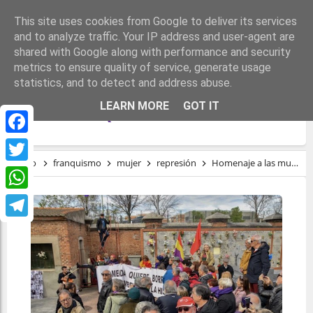
This site uses cookies from Google to deliver its services
and to analyze traffic. Your IP address and user-agent are
shared with Google along with performance and security
metrics to ensure quality of service, generate usage
statistics, and to detect and address abuse.
HOMENAJE A LAS MUJERES FUSILADAS
LEARN MORE
GOT IT
POR EL FRANQUISMO
Facebook
Inicio
franquismo
mujer
represión
Homenaje a las mujeres fusiladas por el franquismo
Twitter
WhatsApp
Telegram