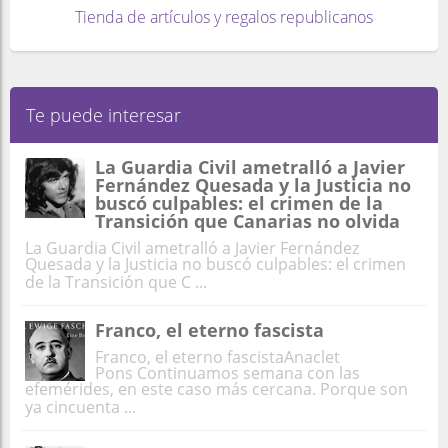
Tienda de artículos y regalos republicanos
Te puede interesar
La Guardia Civil ametralló a Javier
Fernández Quesada y la Justicia no
buscó culpables: el crimen de la
Transición que Canarias no olvida
La Guardia Civil ametralló a Javier Fernández
Quesada y la Justicia no buscó culpables: el crimen
de la Transición que C ...
Franco, el eterno fascista
Franco, el eterno fascistaAnaclet
Pons Continuamos semana con las
efemérides, en este caso más cercana. Porque son
ya cincuenta ...