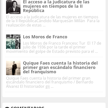
El acceso a la judicatura de las
mujeres en tiempos de la II
República
El acceso a la judicatura de las mujeres en tiempos
de la II RepúblicaCándido Marquesán Millán Para la
realización de estas ...
Los Moros de Franco
Los Moros de Franco Francesc Tur El 17 de
julio de 1936 por la tarde el primer
movimiento del golpe de Estado previsto para el ...
Quique Faes cuenta la historia del
primer gran escándalo financiero
del franquismo
Quique Faes cuenta la historia del primer gran
escándalo financiero del franquismo / Bernardo
Álvarez El historiador gij ...