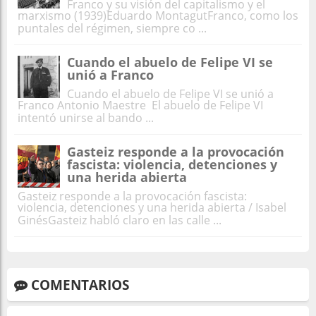
Franco y su visión del capitalismo y el
marxismo (1939)Eduardo MontagutFranco, como los
puntales del régimen, siempre co ...
Cuando el abuelo de Felipe VI se
unió a Franco
Cuando el abuelo de Felipe VI se unió a
Franco Antonio Maestre El abuelo de Felipe VI
intentó unirse al bando ...
Gasteiz responde a la provocación
fascista: violencia, detenciones y
una herida abierta
Gasteiz responde a la provocación fascista:
violencia, detenciones y una herida abierta / Isabel
GinésGasteiz habló claro en las calle ...
COMENTARIOS