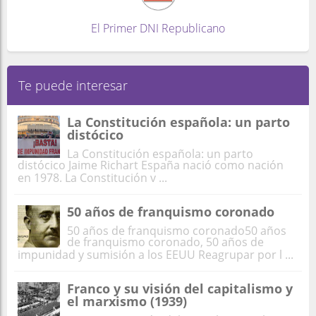
El Primer DNI Republicano
Te puede interesar
La Constitución española: un parto
distócico
La Constitución española: un parto
distócico Jaime Richart España nació como nación
en 1978. La Constitución v ...
50 años de franquismo coronado
50 años de franquismo coronado50 años
de franquismo coronado, 50 años de
impunidad y sumisión a los EEUU Reagrupar por l ...
Franco y su visión del capitalismo y
el marxismo (1939)