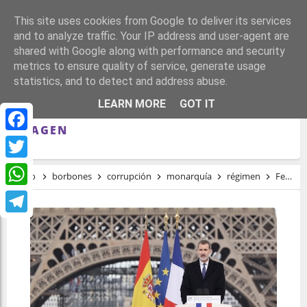
This site uses cookies from Google to deliver its services
and to analyze traffic. Your IP address and user-agent are
shared with Google along with performance and security
metrics to ensure quality of service, generate usage
statistics, and to detect and address abuse.
FELIPE DE BORBÓN SE APROVECHA DEL
LEARN MORE
GOT IT
VIRUS PARA INTENTAR LAVAR SU
IMAGEN
Facebook
Twitter
Inicio
borbones
corrupción
monarquía
régimen
Felipe de Borbón se aprovecha del virus para intentar lavar su imagen
WhatsApp
Telegram