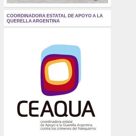
antifascismo
(1006)
COORDINADORA ESTATAL DE APOYO A LA
QUERELLA ARGENTINA
Eventos
(914)
Historia
(752)
Crímenes del franquismo
(721)
dictadura
(699)
Feminismo
(607)
neofranquismo
(567)
Justicia Universal
(527)
Derechos Humanos
(522)
Nacionalcatolicismo
(514)
Exilio
(506)