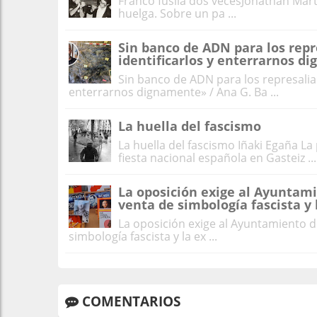
Franco fusila dos vecesJonathan Mart
huelga. Sobre un pa ...
Sin banco de ADN para los repr
identificarlos y enterrarnos 
Sin banco de ADN para los represalia
enterrarnos dignamente» / Ana G. Ba ...
La huella del fascismo
La huella del fascismo Iñaki Egaña La 
fiesta nacional española en Gasteiz ...
La oposición exige al Ayuntam
venta de simbología fascista y 
La oposición exige al Ayuntamiento 
simbología fascista y la ex ...
COMENTARIOS