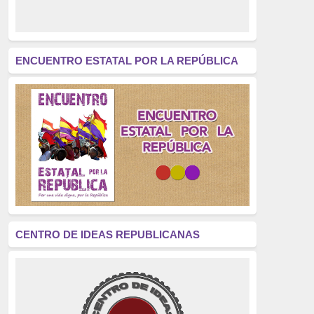
derecho a decidir
(376)
revolución
(312)
América Latina
(305)
ENCUENTRO ESTATAL POR LA REPÚBLICA
Exhumación
(304)
Golpe de Estado
(304)
Brigadas Internacionales
(303)
pensamiento
(294)
Revisionismo
(289)
La Transición
(275)
CENTRO DE IDEAS REPUBLICANAS
presos políticos
(273)
educación pública
(270)