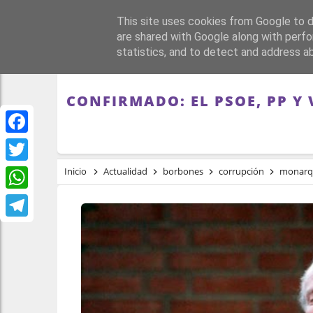
This site uses cookies from Google to de
PORTADA
REPÚBLI
are shared with Google along with perfo
statistics, and to detect and address a
CONFIRMADO: EL PSOE, PP Y
Facebook
Twitter
Inicio
Actualidad
borbones
corrupción
monarq
WhatsApp
Telegram