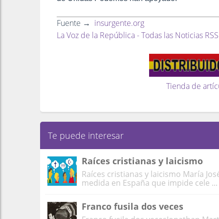
Fuente →
insurgente.org
La Voz de la República - Todas las Noticias RSS
Tienda de artíc
Te puede interesar
Raíces cristianas y laicismo
Raíces cristianas y laicismo María Jos
medida en España que impide cele ...
Franco fusila dos veces