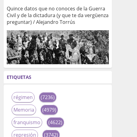
Quince datos que no conoces de la Guerra
Civil y de la dictadura (y que te da vergüenza
preguntar) / Alejandro Torrús
ETIQUETAS
régimen
(7236)
Memoria
(4979)
franquismo
(4622)
represión
(3742)