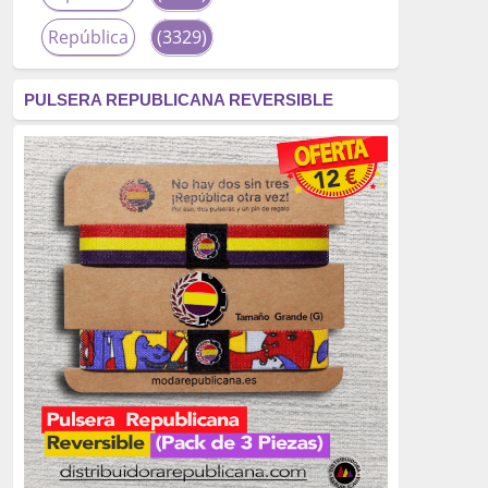
República
(3329)
corrupción
(3266)
PULSERA REPUBLICANA REVERSIBLE
fascismo
(2677)
tardofranquismo
(2320)
Actualidad
(2319)
monarquía
(2253)
borbones
(2176)
Cultura
(2163)
Guerra
(1674)
genocidio
(1234)
mujer
(1070)