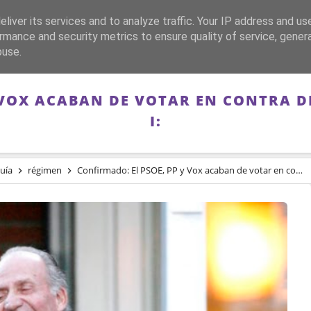
liver its services and to analyze traffic. Your IP address and us
CA
FRANQUISMO
GUERRA DE ESPAÑA
MEMORIA
rmance and security metrics to ensure quality of service, gene
buse.
 VOX ACABAN DE VOTAR EN CONTRA D
I:
uía
régimen
Confirmado: El PSOE, PP y Vox acaban de votar en contra de investigar a Juan Carlos I: