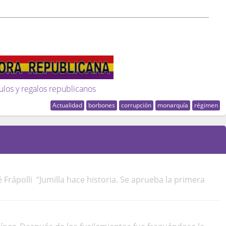
ulos y regalos republicanos
Actualidad
borbones
corrupción
monarquía
régimen
é Frápolli “Jumilla hace historia. Se aprueba la primera