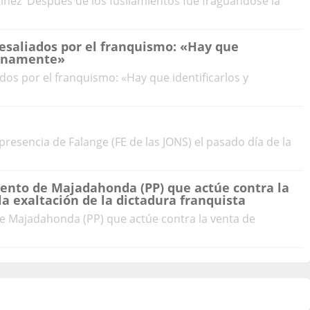
ínez Después de los fusilamientos fue fraguándose la
esaliados por el franquismo: «Hay que
dignamente»
dos por el franquismo: «Hay que identificarlos y
presencia de Falange (FE de las JONS) el pasado día de la
iento de Majadahonda (PP) que actúe contra la
la exaltación de la dictadura franquista
de Majadahonda (PP) que actúe contra la venta de