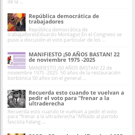
de la ...
República democrática de
trabajadores
República democrática de
trabajadoresEduardo Montagut En el Congreso se
puso a discusión el voto particular de los ...
MANIFIESTO ¡50 AÑOS BASTAN! 22
de noviembre 1975 -2025
MANIFIESTO ¡50 AÑOS BASTAN! 22 de
noviembre 1975 -2025 50 años de la restauración
borbónica 50 años sin el general ...
Recuerda esto cuando te vuelvan a
pedir el voto para “frenar a la
ultraderecha
Recuerda esto cuando te vuelvan a pedir el voto
para “frenar a la ultraderecha ”Afiliado al partido
fascista Falang ...