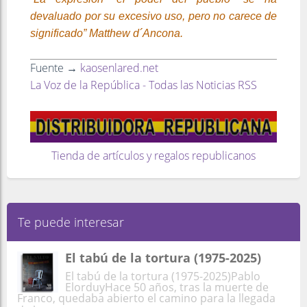
devaluado por su excesivo uso, pero no carece de
significado” Matthew d´Ancona.
Fuente →
kaosenlared.net
La Voz de la República - Todas las Noticias RSS
Tienda de artículos y regalos republicanos
Te puede interesar
El tabú de la tortura (1975-2025)
El tabú de la tortura (1975-2025)Pablo
ElorduyHace 50 años, tras la muerte de
Franco, quedaba abierto el camino para la llegada