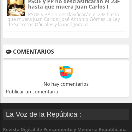
PSOE y PP no desclasificarán el 23F
hasta que muera Juan Carlos I
PSOE y PP no desclasificarán el 23F hasta
que muera Juan Carlos IJosé Antonio Gómez La Ley
de Secretos Oficiales y la incógnita d ...
COMENTARIOS
No hay comentarios
Publicar un comentario
La Voz de la República :
Revista Digital de Pensamiento y Memoria Republicana