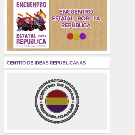
Golpe de Estado
(304)
Brigadas Internacionales
(303)
pensamiento
(294)
Revisionismo
(289)
La Transición
(275)
CENTRO DE IDEAS REPUBLICANAS
presos políticos
(273)
educación pública
(270)
La Izquierda
(260)
justicia
(258)
Holocausto
(239)