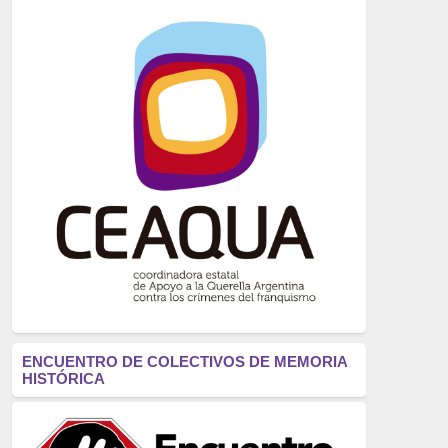
Crímenes del franquismo
(721)
dictadura
(699)
Feminismo
(607)
neofranquismo
(567)
Justicia Universal
(527)
Derechos Humanos
(522)
Nacionalcatolicismo
(514)
Exilio
(506)
Proceso Constituyente
(472)
ENCUENTRO DE COLECTIVOS DE MEMORIA
HISTÓRICA
campos de concentración
(472)
Torturas
(448)