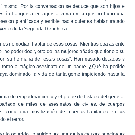
lí mismo. Por la conversación se deduce que son hijos e
esión franquista en aquella zona en la que no hubo una
presión planificada y terrible hacia quienes habían tratado
oyecto de la Segunda República.
nes no podían hablar de esas cosas. Mientras otra asiente
l no poder decir, otra de las mujeres añade que tiene a su
con su hermana de “estas cosas”. Han pasado décadas y
 torno al trágico asesinato de un padre. ¿Qué ha podido
aya dominado la vida de tanta gente impidiendo hasta la
e forma de empoderamiento y el golpe de Estado del general
pañado de miles de asesinatos de civiles, de cuerpos
s, como una movilización de muertos habitando en los
o el terror.
r lo ocurrido, lo sufrido, es una de las causas principales