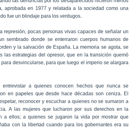
uando las denuncias por los desaparecidos hicieron menos
tía, aprobada en 1977 y relatada a la sociedad como una
ndo fue un blindaje para los verdugos.
a represión, pocas personas vivas capaces de señalar un
un sembrado donde se enterraron cuerpos humanos de
orden y la salvación de España. La memoria se agota, se
s las estrategias del opresor, que en la transición quemó
para desvincularse, para que luego el imperio se alargara
 entrevistar a quienes conocen hechos que nunca se
eron en papeles que desde hace décadas son ceniza. El
respetar, reconocer y escuchar a quienes no se sumaron a
cia. A las mujeres que lucharon por sus derechos en la
a ellos; a quienes se jugaron la vida por mostrar que
oñaba con la libertad cuando para los gobernantes era su