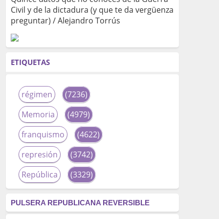
Civil y de la dictadura (y que te da vergüenza
preguntar) / Alejandro Torrús
ETIQUETAS
régimen
(7236)
Memoria
(4979)
franquismo
(4622)
represión
(3742)
República
(3329)
corrupción
(3266)
PULSERA REPUBLICANA REVERSIBLE
fascismo
(2677)