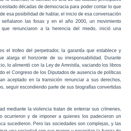
necesitado décadas de democracia para poder contar lo que
a de esa posibilidad de hablar, el inicio de esa conversación
 señalaron las fosas y en el año 2000, un movimiento
 que renunciaron a la herencia del miedo, inició una
s el trofeo del perpetrador, la garantía que establece y
ue alarga el horizonte de su irresponsabilidad. Durante
io, lo alimentó con la Ley de Amnistía, vaciando los libros
ando el Congreso de los Diputados de ausencia de políticas
an aceptado en la transición renunciar a sus derechos,
s, seguir escondiendo parte de sus biografías convertidas
 mediante la violencia tratan de enterrar sus crímenes,
o ocurrieron y de imponer a quienes los padecieron un
a sucedieron. Pero las sociedades son complejas, y las
struir una sociedad con sus manos y necesitan la fuerza de