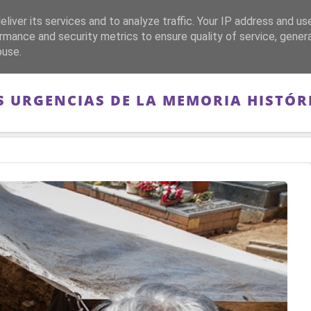
liver its services and to analyze traffic. Your IP address and us
CA
FRANQUISMO
GUERRA DE ESPAÑA
MEMORIA
rmance and security metrics to ensure quality of service, gene
buse.
S URGENCIAS DE LA MEMORIA HISTÓR