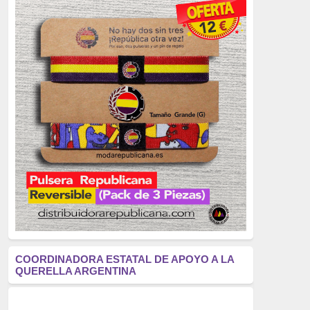
tardofranquismo
(2320)
Actualidad
(2319)
monarquía
(2253)
borbones
(2176)
Cultura
(2163)
Guerra
(1674)
genocidio
(1234)
mujer
(1070)
antifascismo
(1006)
COORDINADORA ESTATAL DE APOYO A LA
QUERELLA ARGENTINA
Eventos
(914)
Historia
(752)