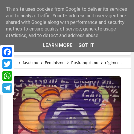
This site uses cookies from Google to deliver its services
and to analyze traffic. Your IP address and user-agent are
shared with Google along with performance and security
metrics to ensure quality of service, generate usage
statistics, and to detect and address abuse.
VISIBILIZAR EL FASCISMO
LEARN MORE
GOT IT
Facebook
Inicio
fascismo
Feminismo
Posfranquismo
régimen
Visi
Twitter
WhatsApp
Telegram