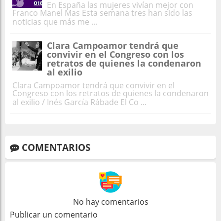
En España las mujeres vivían mejor con
Franco Manel Mas Esta semana tres han sido las
noticias que más me ...
Clara Campoamor tendrá que
convivir en el Congreso con los
retratos de quienes la condenaron
al exilio
Clara Campoamor tendrá que convivir en el
Congreso con los retratos de quienes la condenaron
al exilio / Inés García Rábade El Co ...
COMENTARIOS
No hay comentarios
Publicar un comentario