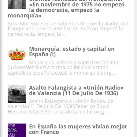
«En noviembre de 1975 no empezó
la democracia, empezó la
monarquía»
Aroa Moreno escribe sobre los últimos fusilados del
franquismo: «En noviembre de 1975 no empezó la
democracia, empezó la ...
Monarquía, estado y capital en
España (I)
Monarquía, estado y capital en España
(I) González RuizLa forma política del estado
capitalista español actual, la monarquía burg ...
Asalto Falangista a «Unión Radio»
de Valencia (11 De Julio De 1936)
Asalto Falangista a «Unión Radio» de
Valencia (11 De Julio De 1936)Federico Rubio
Herrero A las 9:30 horas de la noche un g ...
En España las mujeres vivían mejor
con Franco