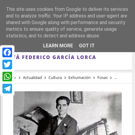
This site uses cookies from Google to deliver its services
and to analyze traffic. Your IP address and user-agent are
shared with Google along with performance and security
metrics to ensure quality of service, generate usage
statistics, and to detect and address abuse.
UNOS HUESOS HALLADOS EN 1986 EN
LEARN MORE
GOT IT
GRANADA PODRÍAN ACLARAR DÓNDE
ESTÁ FEDERICO GARCÍA LORCA
Facebook
Twitter
Inicio
Actualidad
Cultura
Exhumación
Fosas
Memoria
WhatsApp
Telegram