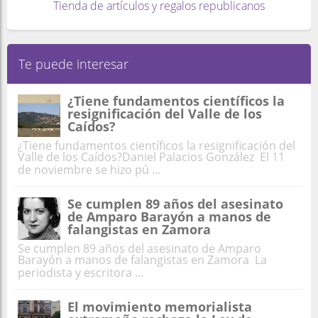
Tienda de artículos y regalos republicanos
Te puede interesar
¿Tiene fundamentos científicos la
resignificación del Valle de los
Caídos?
¿Tiene fundamentos científicos la resignificación del
Valle de los Caídos?Daniel Palacios González El 11
de noviembre se hizo pú ...
Se cumplen 89 años del asesinato
de Amparo Barayón a manos de
falangistas en Zamora
Se cumplen 89 años del asesinato de Amparo
Barayón a manos de falangistas en Zamora La
periodista y escritora ...
El movimiento memorialista