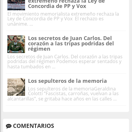
extremeño rechaza la Ley de
Concordia de PP y Vox
El movimiento memorialista extremeño rechaza la
Ley de Concordia de PP y Vox El rechazo es
unánime. ...
Los secretos de Juan Carlos. Del
corazón a las tripas podridas del
régimen
Los secretos de Juan Carlos. Del corazón a las tripas
podridas del régimen Podemos esperar sentados y
hasta tumbados en ...
Los sepulteros de la memoria
Los sepulteros de la memoriaGeraldina
Colotti “Fascistas, carroñas, vuelvan a las
alcantarillas”, se gritaba hace años en las calles ...
COMENTARIOS