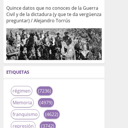
Quince datos que no conoces de la Guerra
Civil y de la dictadura (y que te da vergüenza
preguntar) / Alejandro Torrús
ETIQUETAS
régimen
(7236)
Memoria
(4979)
franquismo
(4622)
represión
(3742)