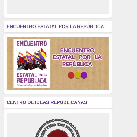
derecho a decidir
(376)
revolución
(312)
América Latina
(305)
ENCUENTRO ESTATAL POR LA REPÚBLICA
Exhumación
(304)
Golpe de Estado
(304)
Brigadas Internacionales
(303)
pensamiento
(294)
Revisionismo
(289)
La Transición
(275)
CENTRO DE IDEAS REPUBLICANAS
presos políticos
(273)
educación pública
(270)