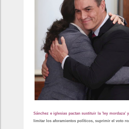
Sánchez e iglesias pactan sustituir la 'ley mordaza' 
limitar los aforamientos políticos, suprimir el voto 