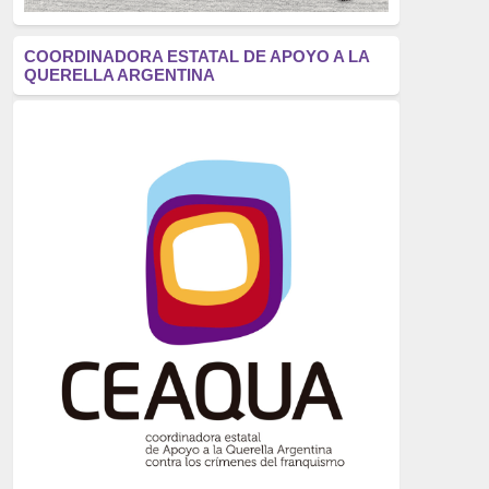
antifascismo
(1006)
COORDINADORA ESTATAL DE APOYO A LA
QUERELLA ARGENTINA
Eventos
(914)
Historia
(752)
Crímenes del franquismo
(721)
dictadura
(699)
Feminismo
(607)
neofranquismo
(567)
Justicia Universal
(527)
Derechos Humanos
(522)
Nacionalcatolicismo
(514)
Exilio
(506)