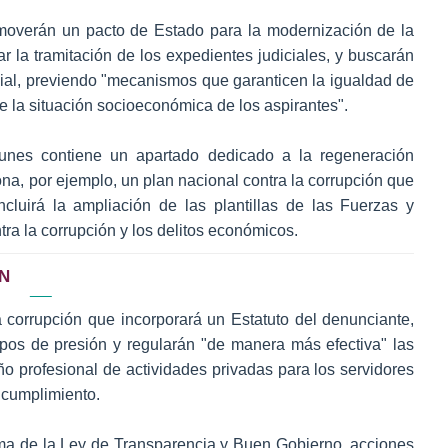
overán un pacto de Estado para la modernización de la
zar la tramitación de los expedientes judiciales, y buscarán
icial, previendo "mecanismos que garanticen la igualdad de
 la situación socioeconómica de los aspirantes".
lunes contiene un apartado dedicado a la regeneración
na, por ejemplo, un plan nacional contra la corrupción que
cluirá la ampliación de las plantillas de las Fuerzas y
ra la corrupción y los delitos económicos.
N
a corrupción que incorporará un Estatuto del denunciante,
rupos de presión y regularán "de manera más efectiva" las
o profesional de actividades privadas para los servidores
ncumplimiento.
ma de la Ley de Transparencia y Buen Gobierno, acciones