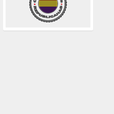
La Izquierda
(260)
justicia
(258)
Holocausto
(239)
Maquis
(237)
capitalismo
(228)
crisis sanitaria
(228)
Catalunya Proces
(227)
Lucha de clases
(211)
comunismo
(208)
bebés robados
(199)
Imperialismo
(189)