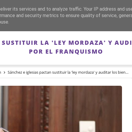
liver its services and to analyze traffic. Your IP address and us
CA
FRANQUISMO
GUERRA DE ESPAÑA
MEMORIA
rmance and security metrics to ensure quality of service, gene
buse.
 SUSTITUIR LA 'LEY MORDAZA' Y AUD
POR EL FRANQUISMO
n
Sánchez e iglesias pactan sustituir la 'ley mordaza' y auditar los bienes expoliados por el franquismo