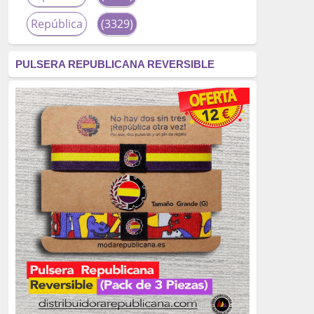
República
(3329)
corrupción
(3266)
PULSERA REPUBLICANA REVERSIBLE
fascismo
(2677)
tardofranquismo
(2320)
Actualidad
(2319)
monarquía
(2253)
borbones
(2176)
Cultura
(2163)
Guerra
(1674)
genocidio
(1234)
mujer
(1070)